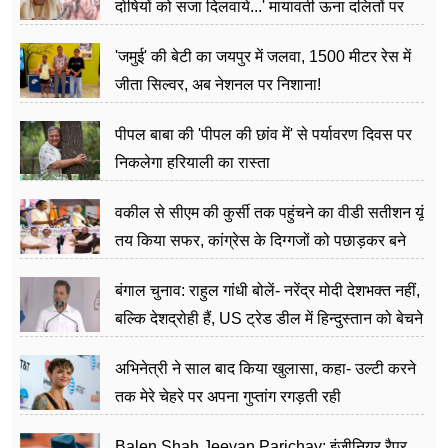
दोषियों को सजा दिलवाये...' मायावती ऊना दलितों पर
अत्याचार मामले में हुईं आगबबूला
'जमुई' की बेटी का जयपुर में जलवा, 1500 मीटर रेस में
जीता सिल्वर, अब नेशनल पर निशाना!
पीपल बाबा की 'पीपल की छांव में' से पर्यावरण दिवस पर
निकलेगा हरियाली का रास्ता
वकील से सीएम की कुर्सी तक पहुंचने का वीडी सतीशन यूं
तय किया सफर, कांग्रेस के दिग्गजों को पछाड़कर बने
जननेता
बंगाल चुनाव: राहुल गांधी बोलें- नरेंद्र मोदी देशभक्त नहीं,
बल्कि देशद्रोही हैं, US ट्रेड डील में हिन्दुस्तान को बेचने
का काम किया
अभिनेत्री ने साल बाद किया खुलासा, कहा- उल्टी करने
तक मेरे चेहरे पर अपना गुप्तांग रगड़ती रही
Balen Shah Jeevan Parichay: इंजीनियर,रैपर