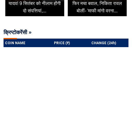
यादव! 9 सितंबर को नीलाम होंगी
फिर मचा बवाल, निकिता रावल
दो संपत्तियां,...
बोलीं- 'माफी मांगो वरना...
क्रिप्टोकरेंसी »