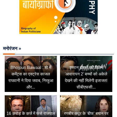
मनोरंजन »
Bhojpuri Bawaal : शो में
इमरान हाशमी की फिल्म
कमेंट्स का एक्ट्रेस काजल
'आवारापन 2' बच्चों को अकेले
राघवानी ने दिया जवाब, निरहुआ
देखने की नहीं मिलेगी इजाजत!
और...
सीबीएफसी...
16 करोड़ के कर्ज में फंसे राजपाल
रणबीर कपूर के 'बीफ' बयान पर