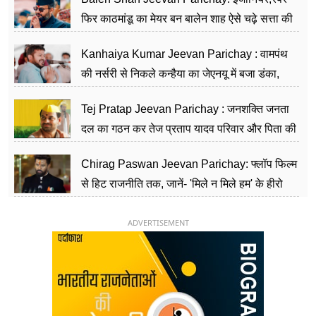
फिर काठमांडू का मेयर बन बालेन शाह ऐसे चढ़े सत्ता की
सीढ़ियां, अब चलाएंगे नेपाल सरकार
Kanhaiya Kumar Jeevan Parichay : वामपंथ
की नर्सरी से निकले कन्हैया का जेएनयू में बजा डंका,
शिक्षा को मानते हैं समाज के बदलाव का हथियार
Tej Pratap Jeevan Parichay : जनशक्ति जनता
दल का गठन कर तेज प्रताप यादव परिवार और पिता की
पार्टी को दे रहे हैं चुनौती, विवादों से है गहरा नाता
Chirag Paswan Jeevan Parichay: फ्लॉप फिल्म
से हिट राजनीति तक, जानें- 'मिले न मिले हम' के हीरो
चिराग पासवान के केंद्रीय मंत्री बनने का सफर
ADVERTISEMENT