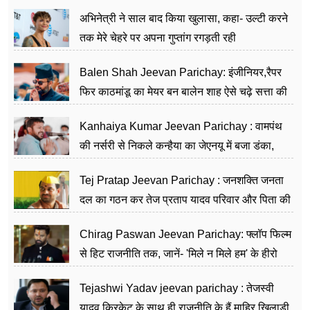
का काम किया
अभिनेत्री ने साल बाद किया खुलासा, कहा- उल्टी करने
तक मेरे चेहरे पर अपना गुप्तांग रगड़ती रही
Balen Shah Jeevan Parichay: इंजीनियर,रैपर
फिर काठमांडू का मेयर बन बालेन शाह ऐसे चढ़े सत्ता की
सीढ़ियां, अब चलाएंगे नेपाल सरकार
Kanhaiya Kumar Jeevan Parichay : वामपंथ
की नर्सरी से निकले कन्हैया का जेएनयू में बजा डंका,
शिक्षा को मानते हैं समाज के बदलाव का हथियार
Tej Pratap Jeevan Parichay : जनशक्ति जनता
दल का गठन कर तेज प्रताप यादव परिवार और पिता की
पार्टी को दे रहे हैं चुनौती, विवादों से है गहरा नाता
Chirag Paswan Jeevan Parichay: फ्लॉप फिल्म
से हिट राजनीति तक, जानें- 'मिले न मिले हम' के हीरो
चिराग पासवान के केंद्रीय मंत्री बनने का सफर
Tejashwi Yadav jeevan parichay : तेजस्वी
यादव क्रिकेट के साथ ही राजनीति के हैं माहिर खिलाड़ी,