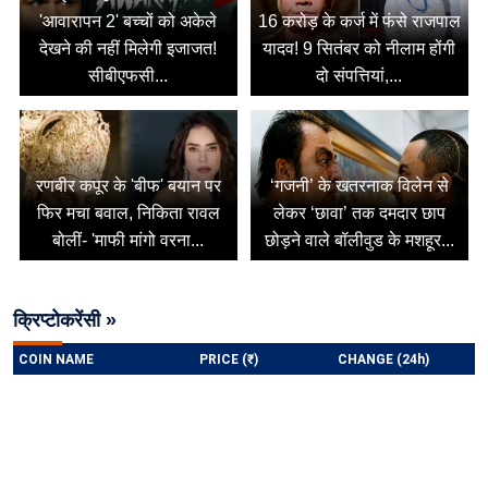
'आवारापन 2' बच्चों को अकेले
16 करोड़ के कर्ज में फंसे राजपाल
देखने की नहीं मिलेगी इजाजत!
यादव! 9 सितंबर को नीलाम होंगी
सीबीएफसी...
दो संपत्तियां,...
रणबीर कपूर के 'बीफ' बयान पर
‘गजनी’ के खतरनाक विलेन से
फिर मचा बवाल, निकिता रावल
लेकर ‘छावा’ तक दमदार छाप
बोलीं- 'माफी मांगो वरना...
छोड़ने वाले बॉलीवुड के मशहूर...
क्रिप्टोकरेंसी »