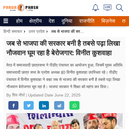
होम
क्षेत्रीय
देश
दुनिया
राजनीति
बिज़नेस
तक
Trending on Google News
हिन्दी समाचार
उत्तर प्रदेश
जब से भाजपा की सरकार बनी है तबसे पढ़ा लिखा नौजवान घूम रहा है बेरोजगार: विनीत कुशवाहा
ePaper
जब से भाजपा की सरकार बनी है तबसे पढ़ा लिखा
नौजवान घूम रहा है बेरोजगार: विनीत कुशवाहा
वेब स्टोरीज
उत्तर प्रदेश
मेरठ में समाजवादी छात्रसभा ने पीडीए पंचायत का आयोजन हुआ, जिसमें मुख्य अतिथि
समाजवादी छात्र सभा के प्रदेश अध्यक्ष इं0 विनीत कुशवाहा उपस्थित रहे। पीडीए
गैलरी
पंचायत में विनीत कुशवाहा ने कहा जब से भाजपा की सरकार बनी है तबसे पढ़ा लिखा
नौजवान बेरोजगार घूम रहा है। भाजपा सरकार ने शिक्षा को महंगा कर दिया।
वीडियो
By शिव मौर्या
Updated Date
June 22, 2025
रिलेशनशिप
जीवन मंत्रा