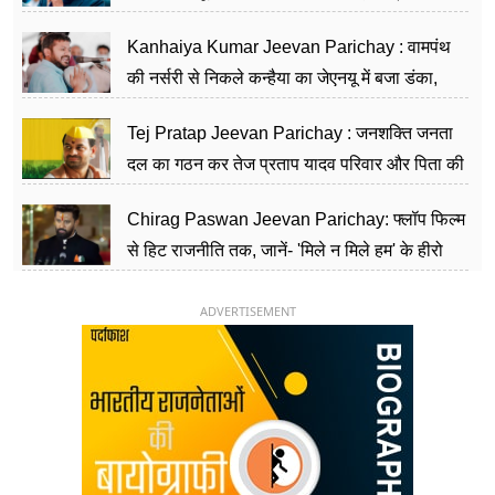
सीढ़ियां, अब चलाएंगे नेपाल सरकार
Kanhaiya Kumar Jeevan Parichay : वामपंथ
की नर्सरी से निकले कन्हैया का जेएनयू में बजा डंका,
शिक्षा को मानते हैं समाज के बदलाव का हथियार
Tej Pratap Jeevan Parichay : जनशक्ति जनता
दल का गठन कर तेज प्रताप यादव परिवार और पिता की
पार्टी को दे रहे हैं चुनौती, विवादों से है गहरा नाता
Chirag Paswan Jeevan Parichay: फ्लॉप फिल्म
से हिट राजनीति तक, जानें- 'मिले न मिले हम' के हीरो
चिराग पासवान के केंद्रीय मंत्री बनने का सफर
ADVERTISEMENT