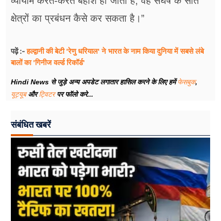
व्यायाम करते-करते बेहोश हो जाता है, वह संघर्ष के सात
क्षेत्रों का प्रबंधन कैसे कर सकता है।”
हल्द्वानी की बेटी 'रेणु धरियाल' ने भारत के नाम किया दुनिया में सबसे लंबे
पढ़ें :-
बालों का 'गिनीज वर्ल्ड रिकॉर्ड'
Hindi News से जुड़े अन्य अपडेट लगातार हासिल करने के लिए हमें
फेसबुक
,
यूट्यूब
और
ट्विटर
पर फॉलो करे...
संबंधित खबरें