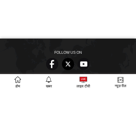
FOLLOW US ON
DOWNLOAD OUR APPS
न्यूज़ रील
होम
खबर
लाइव टीवी
खबरें
वीडियो
वेब स्टोरीज
बायोग्राफी
SECTIONS
ईपेपर
गूगल समाचार
PM Modi
CM Yogi
TRENDING TOPICS