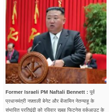
फूड
सेहत
ब्‍यूटी
जॉब्स
शिक्षा
अन्य खबरें
Former Israeli PM Naftali Bennett :
पूर्व
प्रधानमंत्री नफ़्ताली बेनेट और बेंजामिन नेतन्याहू के
संभावित प्रतिद्वंद्वी को रविवार सुबह फिटनेस वर्कआउट के