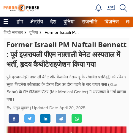
होम
क्षेत्रीय
देश
दुनिया
राजनीति
बिज़नेस
तक
Trending on Google News
हिन्दी समाचार
दुनिया
Former Israeli PM Naftali Bennett : पूर्व इज़रायली पीएम नफ़्ताली बेनेट अस्पताल में भर्ती, हृदय कैथीटेराइजेशन किया गया
ePaper
Former Israeli PM Naftali Bennett
: पूर्व इज़रायली पीएम नफ़्ताली बेनेट अस्पताल में
वेब स्टोरीज
भर्ती, हृदय कैथीटेराइजेशन किया गया
उत्तर प्रदेश
पूर्व प्रधानमंत्री नफ़्ताली बेनेट और बेंजामिन नेतन्याहू के संभावित प्रतिद्वंद्वी को रविवार
गैलरी
सुबह फिटनेस वर्कआउट के दौरान दिल का दौरा पड़ने के बाद कफ़र सबा (Kfar
Saba) के मीर मेडिकल सेंटर (Mir Medical Center) में अस्पताल में भर्ती कराया
वीडियो
गया।
रिलेशनशिप
By अनूप कुमार
Updated Date
April 20, 2025
जीवन मंत्रा