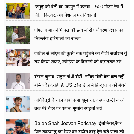
अत्याचार मामले में हुईं आगबबूला
'जमुई' की बेटी का जयपुर में जलवा, 1500 मीटर रेस में
जीता सिल्वर, अब नेशनल पर निशाना!
पीपल बाबा की 'पीपल की छांव में' से पर्यावरण दिवस पर
निकलेगा हरियाली का रास्ता
वकील से सीएम की कुर्सी तक पहुंचने का वीडी सतीशन यूं
तय किया सफर, कांग्रेस के दिग्गजों को पछाड़कर बने
जननेता
बंगाल चुनाव: राहुल गांधी बोलें- नरेंद्र मोदी देशभक्त नहीं,
बल्कि देशद्रोही हैं, US ट्रेड डील में हिन्दुस्तान को बेचने
का काम किया
अभिनेत्री ने साल बाद किया खुलासा, कहा- उल्टी करने
तक मेरे चेहरे पर अपना गुप्तांग रगड़ती रही
Balen Shah Jeevan Parichay: इंजीनियर,रैपर
फिर काठमांडू का मेयर बन बालेन शाह ऐसे चढ़े सत्ता की