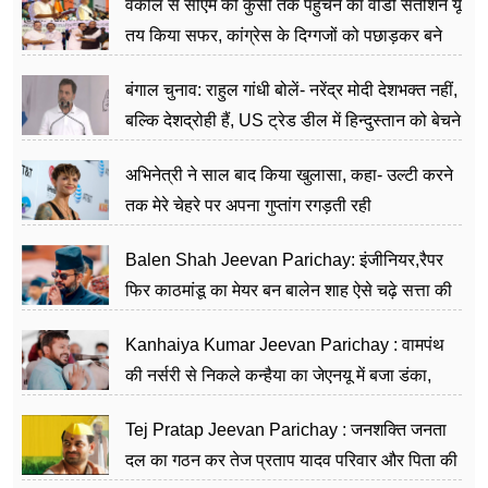
वकील से सीएम की कुर्सी तक पहुंचने का वीडी सतीशन यूं
तय किया सफर, कांग्रेस के दिग्गजों को पछाड़कर बने
जननेता
बंगाल चुनाव: राहुल गांधी बोलें- नरेंद्र मोदी देशभक्त नहीं,
बल्कि देशद्रोही हैं, US ट्रेड डील में हिन्दुस्तान को बेचने
का काम किया
अभिनेत्री ने साल बाद किया खुलासा, कहा- उल्टी करने
तक मेरे चेहरे पर अपना गुप्तांग रगड़ती रही
Balen Shah Jeevan Parichay: इंजीनियर,रैपर
फिर काठमांडू का मेयर बन बालेन शाह ऐसे चढ़े सत्ता की
सीढ़ियां, अब चलाएंगे नेपाल सरकार
Kanhaiya Kumar Jeevan Parichay : वामपंथ
की नर्सरी से निकले कन्हैया का जेएनयू में बजा डंका,
शिक्षा को मानते हैं समाज के बदलाव का हथियार
Tej Pratap Jeevan Parichay : जनशक्ति जनता
दल का गठन कर तेज प्रताप यादव परिवार और पिता की