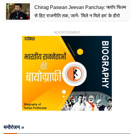
पार्टी को दे रहे हैं चुनौती, विवादों से है गहरा नाता
Chirag Paswan Jeevan Parichay: फ्लॉप फिल्म
से हिट राजनीति तक, जानें- 'मिले न मिले हम' के हीरो
चिराग पासवान के केंद्रीय मंत्री बनने का सफर
ADVERTISEMENT
मनोरंजन »