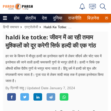
होम
क्षेत्रीय
देश
दुनिया
राजनीति
बिज़नेस
तक
Trending on Google News
हिन्दी समाचार
एस्ट्रोलोजी
Haldi Ke Totke: जीवन में आ रही तमाम मुश्किलों को दूर करेगी सिर्फ हल्दी की एक गांठ
ePaper
haldi ke totke: जीवन में आ रही तमाम
मुश्किलों को दूर करेगी सिर्फ हल्दी की एक गांठ
वेब स्टोरीज
उत्तर प्रदेश
हर घर के किचन में मौजूद हल्दी का इस्तेमाल खाने से लेकर सौंदर्य और चोट घाव में
इस्तेमाल की जाने वाली हल्दी चमत्कारी गुणों से भरपूर होती है। हल्दी न सिर्फ एक
गैलरी
औषधी बल्कि दैवीय गुणों से भरपूर माना जाता है। हिंदू धर्म में हल्दी को शुभ और
मंगलकारी माना जाता है। पूजा पाठ से लेकर शादी ब्याह तक में इसका इस्तेमाल किया
वीडियो
जाता है।
By प्रिन्सी साहू
Updated Date
January 7, 2024
रिलेशनशिप
जीवन मंत्रा