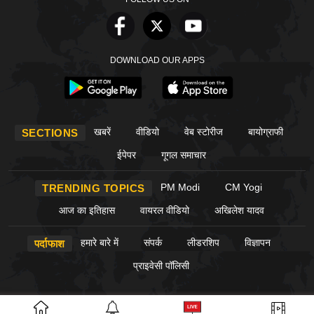
DOWNLOAD OUR APPS
खबरें
वीडियो
वेब स्टोरीज
बायोग्राफी
SECTIONS
ईपेपर
गूगल समाचार
PM Modi
CM Yogi
TRENDING TOPICS
आज का इतिहास
वायरल वीडियो
अखिलेश यादव
हमारे बारे में
संपर्क
लीडरशिप
विज्ञापन
पर्दाफाश
प्राइवेसी पॉलिसी