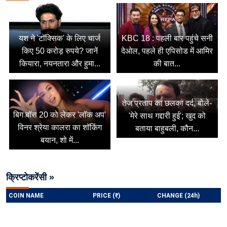
यश ने 'टॉक्सिक' के लिए चार्ज
KBC 18 : पहली बार पहुंचे सनी
किए 50 करोड़ रुपये? जानें
देओल, पहले ही एपिसोड में आमिर
कियारा, नयनतारा और हुमा...
की बात...
तेज प्रताप का छलका दर्द, बोले-
बिग बॉस 20 को लेकर 'लॉक अप'
'मेरे साथ गद्दारी हुई'; खुद को
विनर श्रेया कालरा का शॉकिंग
बताया बाहुबली, कौन...
बयान, शो में...
क्रिप्टोकरेंसी »