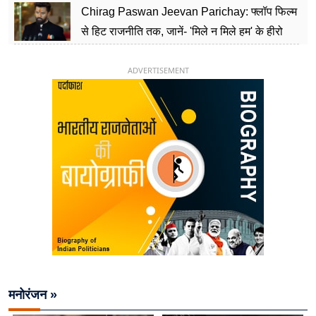
Chirag Paswan Jeevan Parichay: फ्लॉप फिल्म
से हिट राजनीति तक, जानें- 'मिले न मिले हम' के हीरो
चिराग पासवान के केंद्रीय मंत्री बनने का सफर
ADVERTISEMENT
मनोरंजन »