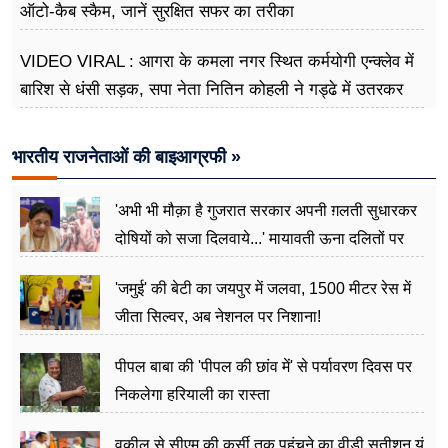
ऑटो-कैब स्कैम, जानें सुरक्षित सफर का तरीका
VIDEO VIRAL : आगरा के कमला नगर स्थित कर्मयोगी एन्क्लेव में
बारिश से धंसी सड़क, सपा नेता नितिन कोहली ने गड्ढे में उतरकर
मापी विकास की गहराई
भारतीय राजनेताओं की बाइआग्रफी »
'अभी भी मौक़ा है गुजरात सरकार अपनी ग़लती सुधारकर
दोषियों को सजा दिलवाये...' मायावती ऊना दलितों पर
अत्याचार मामले में हुईं आगबबूला
'जमुई' की बेटी का जयपुर में जलवा, 1500 मीटर रेस में
जीता सिल्वर, अब नेशनल पर निशाना!
पीपल बाबा की 'पीपल की छांव में' से पर्यावरण दिवस पर
निकलेगा हरियाली का रास्ता
वकील से सीएम की कुर्सी तक पहुंचने का वीडी सतीशन यूं