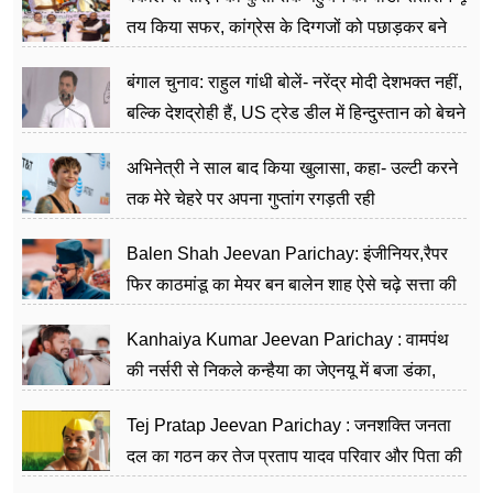
तय किया सफर, कांग्रेस के दिग्गजों को पछाड़कर बने
जननेता
बंगाल चुनाव: राहुल गांधी बोलें- नरेंद्र मोदी देशभक्त नहीं,
बल्कि देशद्रोही हैं, US ट्रेड डील में हिन्दुस्तान को बेचने
का काम किया
अभिनेत्री ने साल बाद किया खुलासा, कहा- उल्टी करने
तक मेरे चेहरे पर अपना गुप्तांग रगड़ती रही
Balen Shah Jeevan Parichay: इंजीनियर,रैपर
फिर काठमांडू का मेयर बन बालेन शाह ऐसे चढ़े सत्ता की
सीढ़ियां, अब चलाएंगे नेपाल सरकार
Kanhaiya Kumar Jeevan Parichay : वामपंथ
की नर्सरी से निकले कन्हैया का जेएनयू में बजा डंका,
शिक्षा को मानते हैं समाज के बदलाव का हथियार
Tej Pratap Jeevan Parichay : जनशक्ति जनता
दल का गठन कर तेज प्रताप यादव परिवार और पिता की
पार्टी को दे रहे हैं चुनौती, विवादों से है गहरा नाता