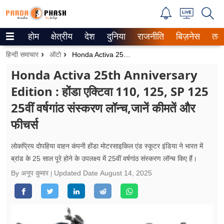
होम
क्षेत्रीय
देश
दुनिया
राजनीति
बिज़नेस
तक
Trending on Google News
हिन्दी समाचार
ऑटो
Honda Activa 25th Anniversary Edition : होंडा एक्टिवा 110, 125, SP 125 25वीं वर्षगांठ संस्करण लॉन्च,जानें कीमतें और फीचर्स
ePaper
Honda Activa 25th Anniversary
Edition : होंडा एक्टिवा 110, 125, SP 125
वेब स्टोरीज
25वीं वर्षगांठ संस्करण लॉन्च,जानें कीमतें और
उत्तर प्रदेश
फीचर्स
गैलरी
लोकप्रिय दोपहिया वाहन कंपनी होंडा मोटरसाइकिल एंड स्कूटर इंडिया ने भारत में
वीडियो
ब्रांड के 25 साल पूरे होने के उपलक्ष्य में 25वीं वर्षगांठ संस्करण लॉन्च किए हैं।
By अनूप कुमार
Updated Date
August 14, 2025
रिलेशनशिप
जीवन मंत्रा