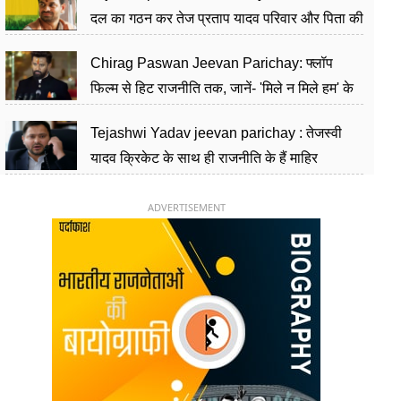
दल का गठन कर तेज प्रताप यादव परिवार और पिता की
पार्टी को दे रहे हैं चुनौती, विवादों से है गहरा नाता
Chirag Paswan Jeevan Parichay: फ्लॉप
फिल्म से हिट राजनीति तक, जानें- 'मिले न मिले हम' के
हीरो चिराग पासवान के केंद्रीय मंत्री बनने का सफर
Tejashwi Yadav jeevan parichay : तेजस्वी
यादव क्रिकेट के साथ ही राजनीति के हैं माहिर
खिलाड़ी, 26 साल की उम्र में संभाली डिप्टी सीएम की
कुर्सी
ADVERTISEMENT