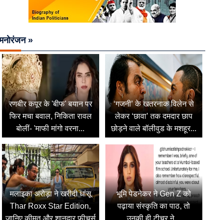
मनोरंजन »
रणबीर कपूर के 'बीफ' बयान पर
‘गजनी’ के खतरनाक विलेन से
फिर मचा बवाल, निकिता रावल
लेकर ‘छावा’ तक दमदार छाप
बोलीं- 'माफी मांगो वरना...
छोड़ने वाले बॉलीवुड के मशहूर...
मलाइका अरोड़ा ने खरीदी धांसू
भूमि पेडनेकर ने Gen Z को
Thar Roxx Star Edition,
पढ़ाया संस्कृति का पाठ, तो
जानिए कीमत और शानदार फीचर्स
उनकी ही टीचर ने...