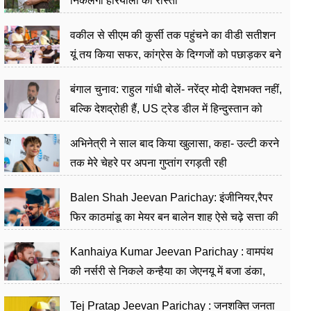
निकलेगा हरियाली का रास्ता
वकील से सीएम की कुर्सी तक पहुंचने का वीडी सतीशन
यूं तय किया सफर, कांग्रेस के दिग्गजों को पछाड़कर बने
जननेता
बंगाल चुनाव: राहुल गांधी बोलें- नरेंद्र मोदी देशभक्त नहीं,
बल्कि देशद्रोही हैं, US ट्रेड डील में हिन्दुस्तान को
बेचने का काम किया
अभिनेत्री ने साल बाद किया खुलासा, कहा- उल्टी करने
तक मेरे चेहरे पर अपना गुप्तांग रगड़ती रही
Balen Shah Jeevan Parichay: इंजीनियर,रैपर
फिर काठमांडू का मेयर बन बालेन शाह ऐसे चढ़े सत्ता की
सीढ़ियां, अब चलाएंगे नेपाल सरकार
Kanhaiya Kumar Jeevan Parichay : वामपंथ
की नर्सरी से निकले कन्हैया का जेएनयू में बजा डंका,
शिक्षा को मानते हैं समाज के बदलाव का हथियार
Tej Pratap Jeevan Parichay : जनशक्ति जनता