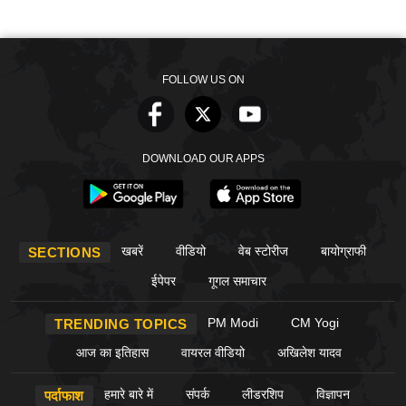
FOLLOW US ON
DOWNLOAD OUR APPS
खबरें
वीडियो
वेब स्टोरीज
बायोग्राफी
SECTIONS
ईपेपर
गूगल समाचार
PM Modi
CM Yogi
TRENDING TOPICS
आज का इतिहास
वायरल वीडियो
अखिलेश यादव
हमारे बारे में
संपर्क
लीडरशिप
विज्ञापन
पर्दाफाश