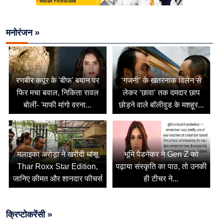
मनोरंजन »
रणबीर कपूर के 'बीफ' बयान पर
‘गजनी’ के खतरनाक विलेन से
फिर मचा बवाल, निकिता रावल
लेकर ‘छावा’ तक दमदार छाप
बोलीं- 'माफी मांगो वरना...
छोड़ने वाले बॉलीवुड के मशहूर...
मलाइका अरोड़ा ने खरीदी धांसू
भूमि पेडनेकर ने Gen Z को
Thar Roxx Star Edition,
पढ़ाया संस्कृति का पाठ, तो उनकी
जानिए कीमत और शानदार फीचर्स
ही टीचर ने...
क्रिप्टोकरेंसी »