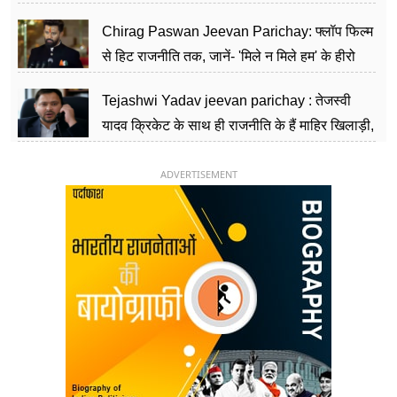
पार्टी को दे रहे हैं चुनौती, विवादों से है गहरा नाता
Chirag Paswan Jeevan Parichay: फ्लॉप फिल्म
से हिट राजनीति तक, जानें- 'मिले न मिले हम' के हीरो
चिराग पासवान के केंद्रीय मंत्री बनने का सफर
Tejashwi Yadav jeevan parichay : तेजस्वी
यादव क्रिकेट के साथ ही राजनीति के हैं माहिर खिलाड़ी,
26 साल की उम्र में संभाली डिप्टी सीएम की कुर्सी
ADVERTISEMENT