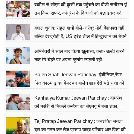
वकील से सीएम की कुर्सी तक पहुंचने का वीडी सतीशन यूं
तय किया सफर, कांग्रेस के दिग्गजों को पछाड़कर बने
जननेता
बंगाल चुनाव: राहुल गांधी बोलें- नरेंद्र मोदी देशभक्त नहीं,
बल्कि देशद्रोही हैं, US ट्रेड डील में हिन्दुस्तान को बेचने
का काम किया
अभिनेत्री ने साल बाद किया खुलासा, कहा- उल्टी करने
तक मेरे चेहरे पर अपना गुप्तांग रगड़ती रही
Balen Shah Jeevan Parichay: इंजीनियर,रैपर
फिर काठमांडू का मेयर बन बालेन शाह ऐसे चढ़े सत्ता की
सीढ़ियां, अब चलाएंगे नेपाल सरकार
Kanhaiya Kumar Jeevan Parichay : वामपंथ
की नर्सरी से निकले कन्हैया का जेएनयू में बजा डंका,
शिक्षा को मानते हैं समाज के बदलाव का हथियार
Tej Pratap Jeevan Parichay : जनशक्ति जनता
दल का गठन कर तेज प्रताप यादव परिवार और पिता की