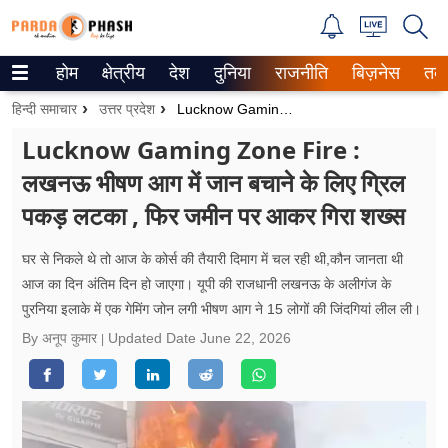
होम
क्षेत्रीय
देश
दुनिया
राजनीति
बिज़नेस
तक
Trending on Google News
हिन्दी समाचार
उत्तर प्रदेश
Lucknow Gaming Zone Fire : लखनऊ भीषण आग में जान बचाने के लिए ग्रिल पकड़ लटका , फिर जमीन पर आकर गिरा शख्स
ePaper
Lucknow Gaming Zone Fire :
लखनऊ भीषण आग में जान बचाने के लिए ग्रिल
वेब स्टोरीज
पकड़ लटका , फिर जमीन पर आकर गिरा शख्स
उत्तर प्रदेश
घर से निकले थे तो आज के कोर्स की तैयारी दिमाग में चल रही थी,कौन जानता थी
गैलरी
आज का दिन अंतिम दिन हो जाएगा। यूपी की राजधानी लखनऊ के अलीगंज के
पुरनिया इलाके में एक गेमिंग जोन लगी भीषण आग ने 15 लोगों की जिंदगियां लील ली।
वीडियो
By अनूप कुमार
Updated Date
June 22, 2026
रिलेशनशिप
जीवन मंत्रा