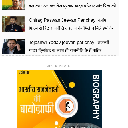
दल का गठन कर तेज प्रताप यादव परिवार और पिता की
पार्टी को दे रहे हैं चुनौती, विवादों से है गहरा नाता
Chirag Paswan Jeevan Parichay: फ्लॉप
फिल्म से हिट राजनीति तक, जानें- 'मिले न मिले हम' के
हीरो चिराग पासवान के केंद्रीय मंत्री बनने का सफर
Tejashwi Yadav jeevan parichay : तेजस्वी
यादव क्रिकेट के साथ ही राजनीति के हैं माहिर
खिलाड़ी, 26 साल की उम्र में संभाली डिप्टी सीएम की
कुर्सी
ADVERTISEMENT