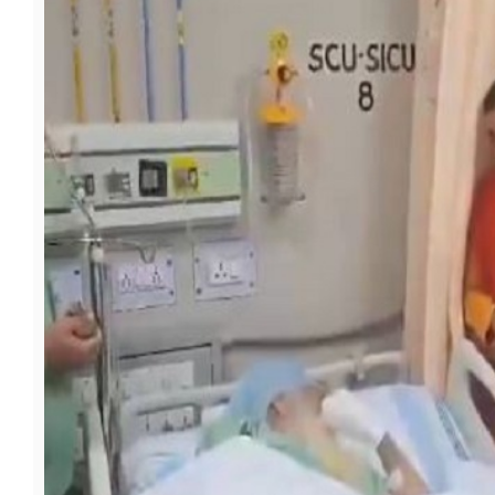
फूड
सेहत
ब्‍यूटी
जॉब्स
शिक्षा
अन्य खबरें