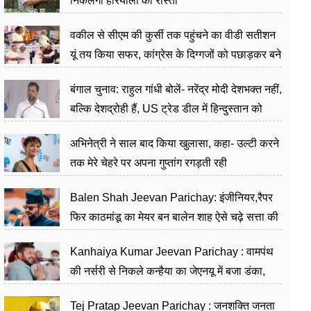
निकलेगा हरियाली का रास्ता
वकील से सीएम की कुर्सी तक पहुंचने का वीडी सतीशन
यूं तय किया सफर, कांग्रेस के दिग्गजों को पछाड़कर बने
जननेता
बंगाल चुनाव: राहुल गांधी बोलें- नरेंद्र मोदी देशभक्त नहीं,
बल्कि देशद्रोही हैं, US ट्रेड डील में हिन्दुस्तान को
बेचने का काम किया
अभिनेत्री ने साल बाद किया खुलासा, कहा- उल्टी करने
तक मेरे चेहरे पर अपना गुप्तांग रगड़ती रही
Balen Shah Jeevan Parichay: इंजीनियर,रैपर
फिर काठमांडू का मेयर बन बालेन शाह ऐसे चढ़े सत्ता की
सीढ़ियां, अब चलाएंगे नेपाल सरकार
Kanhaiya Kumar Jeevan Parichay : वामपंथ
की नर्सरी से निकले कन्हैया का जेएनयू में बजा डंका,
शिक्षा को मानते हैं समाज के बदलाव का हथियार
Tej Pratap Jeevan Parichay : जनशक्ति जनता