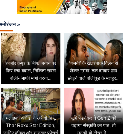
मनोरंजन »
रणबीर कपूर के 'बीफ' बयान पर
‘गजनी’ के खतरनाक विलेन से
फिर मचा बवाल, निकिता रावल
लेकर ‘छावा’ तक दमदार छाप
बोलीं- 'माफी मांगो वरना...
छोड़ने वाले बॉलीवुड के मशहूर...
मलाइका अरोड़ा ने खरीदी धांसू
भूमि पेडनेकर ने Gen Z को
Thar Roxx Star Edition,
पढ़ाया संस्कृति का पाठ, तो
जानिए कीमत और शानदार फीचर्स
उनकी ही टीचर ने...