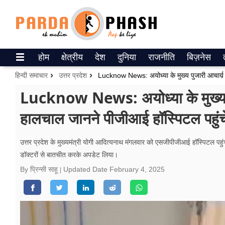
Trending on Google News
होम
क्षेत्रीय
देश
दुनिया
राजनीति
बिज़नेस
ePaper
हिन्दी समाचार
उत्तर प्रदेश
वेब स्टोरीज
Lucknow News: अयोध्या के मुख्य पुज
हालचाल जानने पीजीआई हॉस्पिटल पहुं
उत्तर प्रदेश
गैलरी
उत्तर प्रदेश के मुख्यमंत्री योगी आदित्यनाथ मंगलवार को एसजीपीजीआई हॉस्पिटल पहुंचे
डॉक्टरों से बातचीत करके अपडेट लिया।
वीडियो
By प्रिन्सी साहू
Updated Date
February 4, 2025
रिलेशनशिप
जीवन मंत्रा