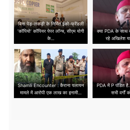
बिना पेड़-लकड़ी के निर्मित ईको-फ्रेंडली
'कॉपियो' कॉपियर पेपर लॉन्च, सीएम योगी
क्या PDA के साथ ब्
के...
रहे अखिलेश य
Shamli Encounter : कैराना पलायन
PDA में P पंडित है.
मामले में आरोपी एक लाख का इनामी...
सभी वर्गों 