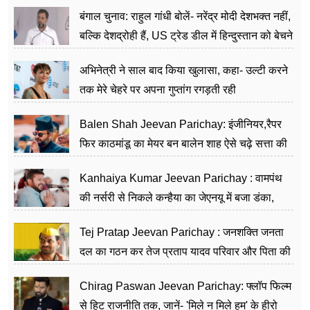
जननेता
बंगाल चुनाव: राहुल गांधी बोलें- नरेंद्र मोदी देशभक्त नहीं,
बल्कि देशद्रोही हैं, US ट्रेड डील में हिन्दुस्तान को बेचने
का काम किया
अभिनेत्री ने साल बाद किया खुलासा, कहा- उल्टी करने
तक मेरे चेहरे पर अपना गुप्तांग रगड़ती रही
Balen Shah Jeevan Parichay: इंजीनियर,रैपर
फिर काठमांडू का मेयर बन बालेन शाह ऐसे चढ़े सत्ता की
सीढ़ियां, अब चलाएंगे नेपाल सरकार
Kanhaiya Kumar Jeevan Parichay : वामपंथ
की नर्सरी से निकले कन्हैया का जेएनयू में बजा डंका,
शिक्षा को मानते हैं समाज के बदलाव का हथियार
Tej Pratap Jeevan Parichay : जनशक्ति जनता
दल का गठन कर तेज प्रताप यादव परिवार और पिता की
पार्टी को दे रहे हैं चुनौती, विवादों से है गहरा नाता
Chirag Paswan Jeevan Parichay: फ्लॉप फिल्म
से हिट राजनीति तक, जानें- 'मिले न मिले हम' के हीरो