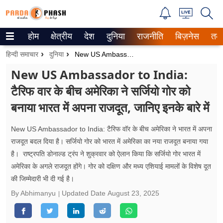
होम
क्षेत्रीय
देश
दुनिया
राजनीति
बिज़नेस
तक
Trending on Google News
हिन्दी समाचार
दुनिया
New US Ambassador To India: टैरिफ वार के बीच अमेरिका ने सर्जियो गोर को बनाया भारत में अपना राजदूत, जानिए इनके बारे में
ePaper
New US Ambassador to India:
टैरिफ वार के बीच अमेरिका ने सर्जियो गोर को
वेब स्टोरीज
बनाया भारत में अपना राजदूत, जानिए इनके बारे में
उत्तर प्रदेश
New US Ambassador to India: टैरिफ वॉर के बीच अमेरिका ने भारत में अपना
गैलरी
राजदूत बदल दिया है। सर्जियो गोर को भारत में अमेरिका का नया राजदूत बनाया गया
है। राष्ट्रपति डोनाल्ड ट्रंप ने शुक्रवार को ऐलान किया कि सर्जियो गोर भारत में
वीडियो
अमेरिका के अगले राजदूत होंगे। गोर को दक्षिण और मध्य एशियाई मामलों के विशेष दूत
की जिम्मेदारी भी दी गई है।
रिलेशनशिप
By Abhimanyu
Updated Date
August 23, 2025
जीवन मंत्रा