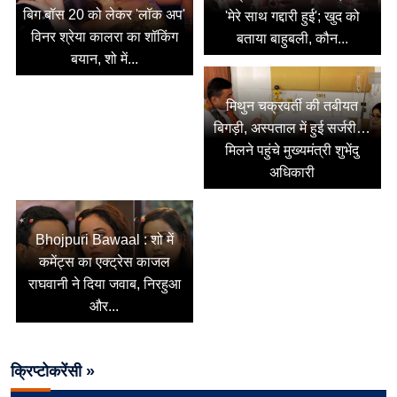
बिग बॉस 20 को लेकर 'लॉक अप'
'मेरे साथ गद्दारी हुई'; खुद को
विनर श्रेया कालरा का शॉकिंग
बताया बाहुबली, कौन...
बयान, शो में...
मिथुन चक्रवर्ती की तबीयत
बिगड़ी, अस्पताल में हुई सर्जरी…
मिलने पहुंचे मुख्यमंत्री शुभेंदु
अधिकारी
Bhojpuri Bawaal : शो में
कमेंट्स का एक्ट्रेस काजल
राघवानी ने दिया जवाब, निरहुआ
और...
क्रिप्टोकरेंसी »