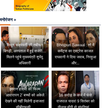
मनोरंजन »
मिथुन चक्रवर्ती की तबीयत
Bhojpuri Bawaal : शो में
बिगड़ी, अस्पताल में हुई सर्जरी…
कमेंट्स का एक्ट्रेस काजल
मिलने पहुंचे मुख्यमंत्री शुभेंदु
राघवानी ने दिया जवाब, निरहुआ
अधिकारी
और...
इमरान हाशमी की फिल्म
'आवारापन 2' बच्चों को अकेले
16 करोड़ के कर्ज में फंसे
देखने की नहीं मिलेगी इजाजत!
राजपाल यादव! 9 सितंबर को
सीबीएफसी...
नीलाम होंगी दो संपत्तियां,...