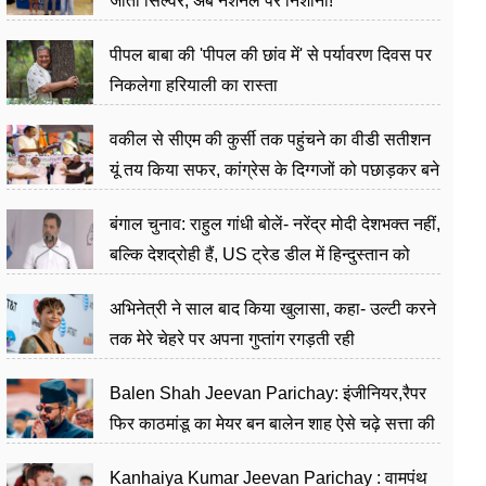
जीता सिल्वर, अब नेशनल पर निशाना!
पीपल बाबा की 'पीपल की छांव में' से पर्यावरण दिवस पर
निकलेगा हरियाली का रास्ता
वकील से सीएम की कुर्सी तक पहुंचने का वीडी सतीशन
यूं तय किया सफर, कांग्रेस के दिग्गजों को पछाड़कर बने
जननेता
बंगाल चुनाव: राहुल गांधी बोलें- नरेंद्र मोदी देशभक्त नहीं,
बल्कि देशद्रोही हैं, US ट्रेड डील में हिन्दुस्तान को
बेचने का काम किया
अभिनेत्री ने साल बाद किया खुलासा, कहा- उल्टी करने
तक मेरे चेहरे पर अपना गुप्तांग रगड़ती रही
Balen Shah Jeevan Parichay: इंजीनियर,रैपर
फिर काठमांडू का मेयर बन बालेन शाह ऐसे चढ़े सत्ता की
सीढ़ियां, अब चलाएंगे नेपाल सरकार
Kanhaiya Kumar Jeevan Parichay : वामपंथ