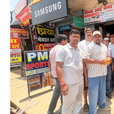
फूड
सेहत
ब्‍यूटी
जॉब्स
शिक्षा
अन्य खबरें