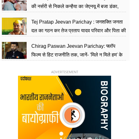
की नर्सरी से निकले कन्हैया का जेएनयू में बजा डंका,
शिक्षा को मानते हैं समाज के बदलाव का हथियार
Tej Pratap Jeevan Parichay : जनशक्ति जनता
दल का गठन कर तेज प्रताप यादव परिवार और पिता की
पार्टी को दे रहे हैं चुनौती, विवादों से है गहरा नाता
Chirag Paswan Jeevan Parichay: फ्लॉप
फिल्म से हिट राजनीति तक, जानें- 'मिले न मिले हम' के
हीरो चिराग पासवान के केंद्रीय मंत्री बनने का सफर
ADVERTISEMENT