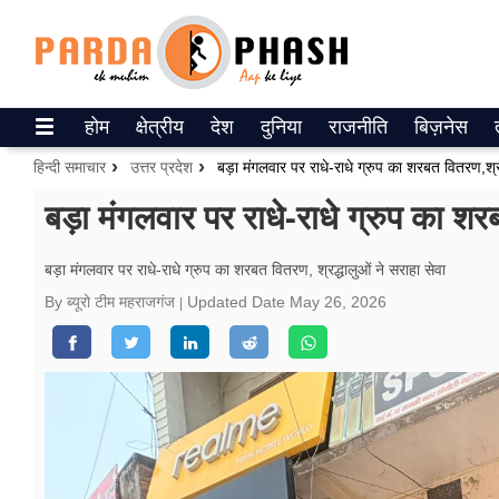
Trending on Google News
होम
क्षेत्रीय
देश
दुनिया
राजनीति
बिज़नेस
ePaper
हिन्दी समाचार
उत्तर प्रदेश
बड़ा मंगलवार पर राधे-राधे ग्रुप का शरबत वितरण,श्रद
वेब स्टोरीज
बड़ा मंगलवार पर राधे-राधे ग्रुप का शर
उत्तर प्रदेश
बड़ा मंगलवार पर राधे-राधे ग्रुप का शरबत वितरण, श्रद्धालुओं ने सराहा सेवा
गैलरी
By ब्यूरो टीम महराजगंज
Updated Date
May 26, 2026
वीडियो
रिलेशनशिप
जीवन मंत्रा