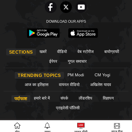
DOWNLOAD OUR APPS
खबरें
वीडियो
वेब स्टोरीज
बायोग्राफी
SECTIONS
ईपेपर
गूगल समाचार
PM Modi
CM Yogi
TRENDING TOPICS
आज का इतिहास
वायरल वीडियो
अखिलेश यादव
हमारे बारे में
संपर्क
लीडरशिप
विज्ञापन
पर्दाफाश
प्राइवेसी पॉलिसी
© Copyright PardaPhash 2026. All rights reserved.
न्यूज़ रील
होम
खबर
लाइव टीवी