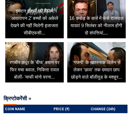
इमरान हाशमी की फिल्म
'आवारापन 2' बच्चों को अकेले
16 करोड़ के कर्ज में फंसे राजपाल
देखने की नहीं मिलेगी इजाजत!
यादव! 9 सितंबर को नीलाम होंगी
सीबीएफसी...
दो संपत्तियां,...
रणबीर कपूर के 'बीफ' बयान पर
‘गजनी’ के खतरनाक विलेन से
फिर मचा बवाल, निकिता रावल
लेकर ‘छावा’ तक दमदार छाप
बोलीं- 'माफी मांगो वरना...
छोड़ने वाले बॉलीवुड के मशहूर...
क्रिप्टोकरेंसी »