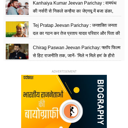
Kanhaiya Kumar Jeevan Parichay : वामपंथ
की नर्सरी से निकले कन्हैया का जेएनयू में बजा डंका,
शिक्षा को मानते हैं समाज के बदलाव का हथियार
Tej Pratap Jeevan Parichay : जनशक्ति जनता
दल का गठन कर तेज प्रताप यादव परिवार और पिता की
पार्टी को दे रहे हैं चुनौती, विवादों से है गहरा नाता
Chirag Paswan Jeevan Parichay: फ्लॉप फिल्म
से हिट राजनीति तक, जानें- 'मिले न मिले हम' के हीरो
चिराग पासवान के केंद्रीय मंत्री बनने का सफर
ADVERTISEMENT