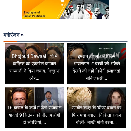
मनोरंजन »
Bhojpuri Bawaal : शो में
इमरान हाशमी की फिल्म
कमेंट्स का एक्ट्रेस काजल
'आवारापन 2' बच्चों को अकेले
राघवानी ने दिया जवाब, निरहुआ
देखने की नहीं मिलेगी इजाजत!
और...
सीबीएफसी...
16 करोड़ के कर्ज में फंसे राजपाल
रणबीर कपूर के 'बीफ' बयान पर
यादव! 9 सितंबर को नीलाम होंगी
फिर मचा बवाल, निकिता रावल
दो संपत्तियां,...
बोलीं- 'माफी मांगो वरना...