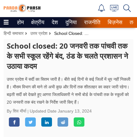
होम
क्षेत्रीय
देश
दुनिया
राजनीति
बिज़नेस
तक
Trending on Google News
हिन्दी समाचार
उत्तर प्रदेश
School Closed: 20 जनवरी तक पांचवी तक के सभी स्कूल रहेंगे बंद, ठंड के चलते प्रशासन ने उठाया कदम
ePaper
School closed: 20 जनवरी तक पांचवी तक
के सभी स्कूल रहेंगे बंद, ठंड के चलते प्रशासन ने
वेब स्टोरीज
उठाया कदम
उत्तर प्रदेश
उत्तर प्रदेश में सर्दी का सितम जारी है। बीते कई दिनों से कई जिलों में धूप नहीं निकली
गैलरी
है। मौसम विभाग की माने तो अभी कुछ और दिनों तक शीतलहर का कहर जारी रहेगा।
बढ़ती सर्दी को देखते हुए आगरा जिलाधिकारी ने सभी बोर्ड के पांचवी तक के स्कूलों को
वीडियो
20 जनवरी तक बंद रखने के निर्देश जारी किए हैं।
रिलेशनशिप
By शिव मौर्या
Updated Date
January 13, 2024
जीवन मंत्रा