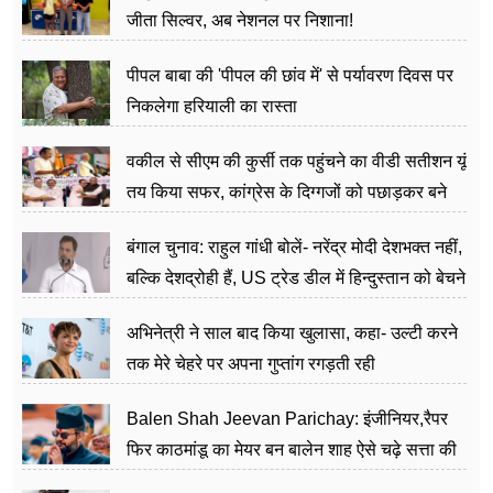
जीता सिल्वर, अब नेशनल पर निशाना!
पीपल बाबा की 'पीपल की छांव में' से पर्यावरण दिवस पर
निकलेगा हरियाली का रास्ता
वकील से सीएम की कुर्सी तक पहुंचने का वीडी सतीशन यूं
तय किया सफर, कांग्रेस के दिग्गजों को पछाड़कर बने
जननेता
बंगाल चुनाव: राहुल गांधी बोलें- नरेंद्र मोदी देशभक्त नहीं,
बल्कि देशद्रोही हैं, US ट्रेड डील में हिन्दुस्तान को बेचने
का काम किया
अभिनेत्री ने साल बाद किया खुलासा, कहा- उल्टी करने
तक मेरे चेहरे पर अपना गुप्तांग रगड़ती रही
Balen Shah Jeevan Parichay: इंजीनियर,रैपर
फिर काठमांडू का मेयर बन बालेन शाह ऐसे चढ़े सत्ता की
सीढ़ियां, अब चलाएंगे नेपाल सरकार