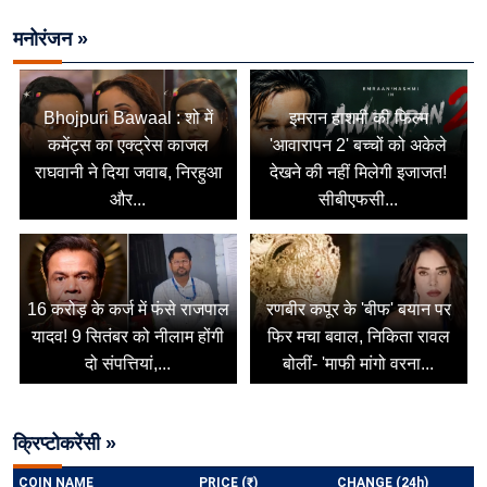
मनोरंजन »
Bhojpuri Bawaal : शो में
इमरान हाशमी की फिल्म
कमेंट्स का एक्ट्रेस काजल
'आवारापन 2' बच्चों को अकेले
राघवानी ने दिया जवाब, निरहुआ
देखने की नहीं मिलेगी इजाजत!
और...
सीबीएफसी...
16 करोड़ के कर्ज में फंसे राजपाल
रणबीर कपूर के 'बीफ' बयान पर
यादव! 9 सितंबर को नीलाम होंगी
फिर मचा बवाल, निकिता रावल
दो संपत्तियां,...
बोलीं- 'माफी मांगो वरना...
क्रिप्टोकरेंसी »