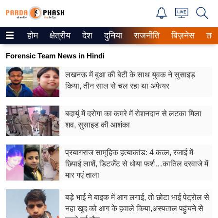
होम
क्षेत्रीय
देश
दुनिया
राजनीति
बिज़नेस
तक
Trending on Google News
Forensic Team News in Hindi
ePaper
लखनऊ में बुआ की बेटी के साथ युवक ने सुसाइड़
किया, तीन साल से चल रहा था अफेयर
वेब स्टोरीज
उत्तर प्रदेश
बदायूं में दरोगा का कमरे में रोशनदान से लटका मिला
शव, सुसाइड की आशंका
गैलरी
प्रयागराज सामूहिक हत्याकांड: 4 कत्ल, रजाई में
वीडियो
छिपाई लाशें, डिटर्जेंट से धोया फर्श…कातिल दरवाजे में
मार गएं ताला
रिलेशनशिप
बड़े भाई ने बाइक में आग लगाई, तो छोटा भाई पेट्रोल से
जीवन मंत्रा
नहा खुद को आग के हवाले किया,अस्पताल पहुंचने से