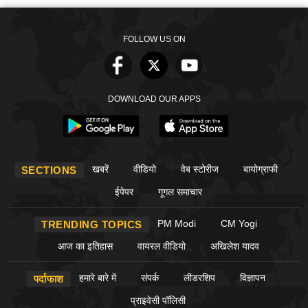
FOLLOW US ON
DOWNLOAD OUR APPS
खबरें
वीडियो
वेब स्टोरीज
बायोग्राफी
SECTIONS
ईपेपर
गूगल समाचार
PM Modi
CM Yogi
TRENDING TOPICS
आज का इतिहास
वायरल वीडियो
अखिलेश यादव
हमारे बारे में
संपर्क
लीडरशिप
विज्ञापन
पर्दाफाश
प्राइवेसी पॉलिसी