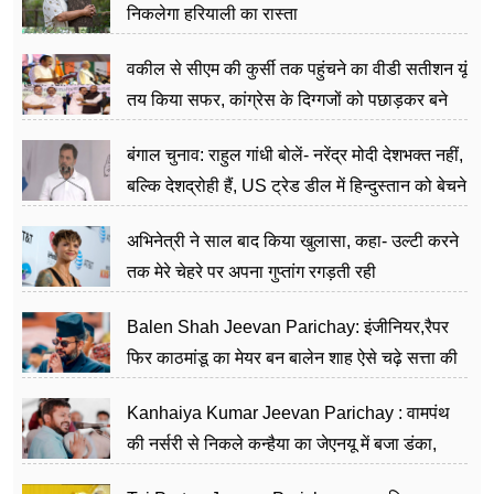
निकलेगा हरियाली का रास्ता
वकील से सीएम की कुर्सी तक पहुंचने का वीडी सतीशन यूं
तय किया सफर, कांग्रेस के दिग्गजों को पछाड़कर बने
जननेता
बंगाल चुनाव: राहुल गांधी बोलें- नरेंद्र मोदी देशभक्त नहीं,
बल्कि देशद्रोही हैं, US ट्रेड डील में हिन्दुस्तान को बेचने
का काम किया
अभिनेत्री ने साल बाद किया खुलासा, कहा- उल्टी करने
तक मेरे चेहरे पर अपना गुप्तांग रगड़ती रही
Balen Shah Jeevan Parichay: इंजीनियर,रैपर
फिर काठमांडू का मेयर बन बालेन शाह ऐसे चढ़े सत्ता की
सीढ़ियां, अब चलाएंगे नेपाल सरकार
Kanhaiya Kumar Jeevan Parichay : वामपंथ
की नर्सरी से निकले कन्हैया का जेएनयू में बजा डंका,
शिक्षा को मानते हैं समाज के बदलाव का हथियार