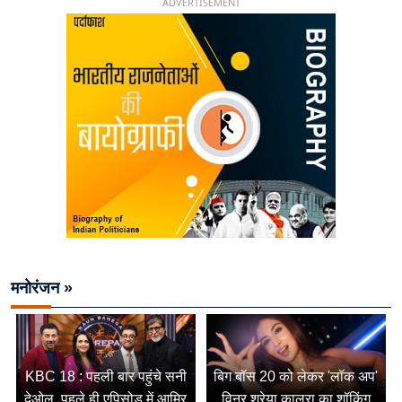
ADVERTISEMENT
मनोरंजन »
KBC 18 : पहली बार पहुंचे सनी
बिग बॉस 20 को लेकर 'लॉक अप'
देओल, पहले ही एपिसोड में आमिर
विनर श्रेया कालरा का शॉकिंग