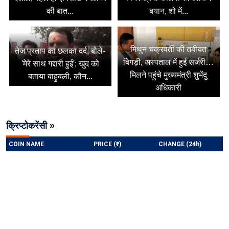
की बात...
बयान, शो में...
मिथुन चक्रवर्ती की तबीयत
तेज प्रताप का छलका दर्द, बोले-
बिगड़ी, अस्पताल में हुई सर्जरी…
'मेरे साथ गद्दारी हुई'; खुद को
मिलने पहुंचे मुख्यमंत्री शुभेंदु
बताया बाहुबली, कौन...
अधिकारी
क्रिप्टोकरेंसी »