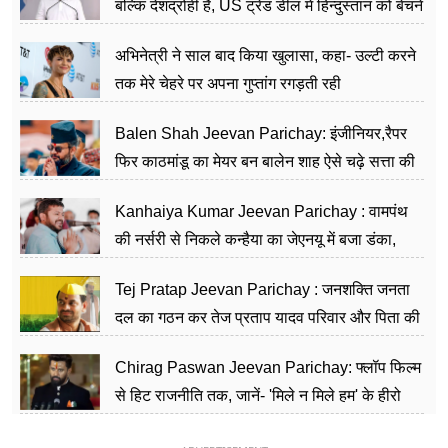
बल्कि देशद्रोही हैं, US ट्रेड डील में हिन्दुस्तान को बेचने
का काम किया
अभिनेत्री ने साल बाद किया खुलासा, कहा- उल्टी करने
तक मेरे चेहरे पर अपना गुप्तांग रगड़ती रही
Balen Shah Jeevan Parichay: इंजीनियर,रैपर
फिर काठमांडू का मेयर बन बालेन शाह ऐसे चढ़े सत्ता की
सीढ़ियां, अब चलाएंगे नेपाल सरकार
Kanhaiya Kumar Jeevan Parichay : वामपंथ
की नर्सरी से निकले कन्हैया का जेएनयू में बजा डंका,
शिक्षा को मानते हैं समाज के बदलाव का हथियार
Tej Pratap Jeevan Parichay : जनशक्ति जनता
दल का गठन कर तेज प्रताप यादव परिवार और पिता की
पार्टी को दे रहे हैं चुनौती, विवादों से है गहरा नाता
Chirag Paswan Jeevan Parichay: फ्लॉप फिल्म
से हिट राजनीति तक, जानें- 'मिले न मिले हम' के हीरो
चिराग पासवान के केंद्रीय मंत्री बनने का सफर