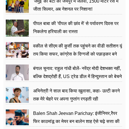
'जमुई' की बेटी का जयपुर में जलवा, 1500 मीटर रेस में
जीता सिल्वर, अब नेशनल पर निशाना!
पीपल बाबा की 'पीपल की छांव में' से पर्यावरण दिवस पर
निकलेगा हरियाली का रास्ता
वकील से सीएम की कुर्सी तक पहुंचने का वीडी सतीशन यूं
तय किया सफर, कांग्रेस के दिग्गजों को पछाड़कर बने
जननेता
बंगाल चुनाव: राहुल गांधी बोलें- नरेंद्र मोदी देशभक्त नहीं,
बल्कि देशद्रोही हैं, US ट्रेड डील में हिन्दुस्तान को बेचने
का काम किया
अभिनेत्री ने साल बाद किया खुलासा, कहा- उल्टी करने
तक मेरे चेहरे पर अपना गुप्तांग रगड़ती रही
Balen Shah Jeevan Parichay: इंजीनियर,रैपर
फिर काठमांडू का मेयर बन बालेन शाह ऐसे चढ़े सत्ता की