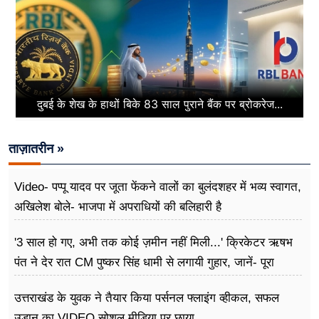
दुबई के शेख के हाथों बिके 83 साल पुराने बैंक पर ब्रोकरेज...
ताज़ातरीन »
Video- पप्पू यादव पर जूता फेंकने वालों का बुलंदशहर में भव्य स्वागत,
अखिलेश बोले- भाजपा में अपराधियों की बलिहारी है
'3 साल हो गए, अभी तक कोई ज़मीन नहीं मिली...' क्रिकेटर ऋषभ
पंत ने देर रात CM पुष्कर सिंह धामी से लगायी गुहार, जानें- पूरा
मामला
उत्तराखंड के युवक ने तैयार किया पर्सनल फ्लाइंग व्हीकल, सफल
उड़ान का VIDEO सोशल मीडिया पर छाया