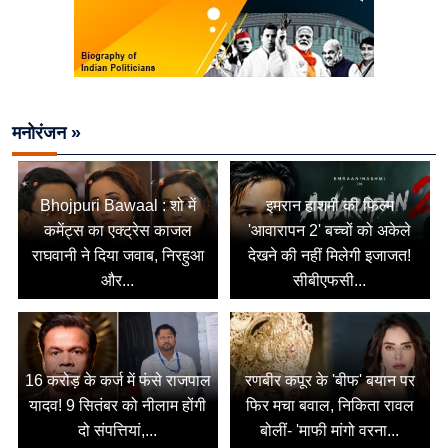
मनोरंजन »
Bhojpuri Bawaal : शो में
इमरान हाशमी की फिल्म
कमेंट्स का एक्ट्रेस काजल
'आवारापन 2' बच्चों को अकेले
राघवानी ने दिया जवाब, निरहुआ
देखने की नहीं मिलेगी इजाजत!
और...
सीबीएफसी...
16 करोड़ के कर्ज में फंसे राजपाल
रणबीर कपूर के 'बीफ' बयान पर
यादव! 9 सितंबर को नीलाम होंगी
फिर मचा बवाल, निकिता रावल
दो संपत्तियां,...
बोलीं- 'माफी मांगो वरना...