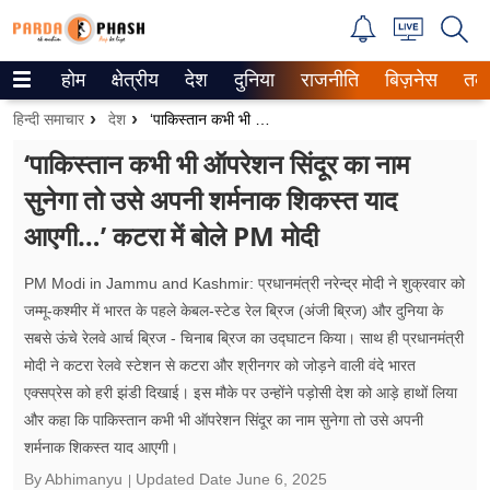
होम
क्षेत्रीय
देश
दुनिया
राजनीति
बिज़नेस
तक
Trending on Google News
हिन्दी समाचार
देश
‘पाकिस्तान कभी भी ऑपरेशन सिंदूर का नाम सुनेगा तो उसे अपनी शर्मनाक शिकस्त याद आएगी…’ कटरा में बोले PM मोदी
ePaper
‘पाकिस्तान कभी भी ऑपरेशन सिंदूर का नाम
सुनेगा तो उसे अपनी शर्मनाक शिकस्त याद
वेब स्टोरीज
आएगी…’ कटरा में बोले PM मोदी
उत्तर प्रदेश
PM Modi in Jammu and Kashmir: प्रधानमंत्री नरेन्द्र मोदी ने शुक्रवार को
गैलरी
जम्मू-कश्मीर में भारत के पहले केबल-स्टेड रेल ब्रिज (अंजी ब्रिज) और दुनिया के
सबसे ऊंचे रेलवे आर्च ब्रिज - चिनाब ब्रिज का उद्घाटन किया। साथ ही प्रधानमंत्री
वीडियो
मोदी ने कटरा रेलवे स्टेशन से कटरा और श्रीनगर को जोड़ने वाली वंदे भारत
एक्सप्रेस को हरी झंडी दिखाई। इस मौके पर उन्होंने पड़ोसी देश को आड़े हाथों लिया
रिलेशनशिप
और कहा कि पाकिस्तान कभी भी ऑपरेशन सिंदूर का नाम सुनेगा तो उसे अपनी
जीवन मंत्रा
शर्मनाक शिकस्त याद आएगी।
By Abhimanyu
Updated Date
June 6, 2025