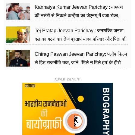
सीढ़ियां, अब चलाएंगे नेपाल सरकार
Kanhaiya Kumar Jeevan Parichay : वामपंथ
की नर्सरी से निकले कन्हैया का जेएनयू में बजा डंका,
शिक्षा को मानते हैं समाज के बदलाव का हथियार
Tej Pratap Jeevan Parichay : जनशक्ति जनता
दल का गठन कर तेज प्रताप यादव परिवार और पिता की
पार्टी को दे रहे हैं चुनौती, विवादों से है गहरा नाता
Chirag Paswan Jeevan Parichay: फ्लॉप फिल्म
से हिट राजनीति तक, जानें- 'मिले न मिले हम' के हीरो
चिराग पासवान के केंद्रीय मंत्री बनने का सफर
ADVERTISEMENT