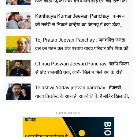
फिर काठमांडू का मेयर बन बालेन शाह ऐसे चढ़े सत्ता की
सीढ़ियां, अब चलाएंगे नेपाल सरकार
Kanhaiya Kumar Jeevan Parichay : वामपंथ
की नर्सरी से निकले कन्हैया का जेएनयू में बजा डंका,
शिक्षा को मानते हैं समाज के बदलाव का हथियार
Tej Pratap Jeevan Parichay : जनशक्ति जनता
दल का गठन कर तेज प्रताप यादव परिवार और पिता की
पार्टी को दे रहे हैं चुनौती, विवादों से है गहरा नाता
Chirag Paswan Jeevan Parichay: फ्लॉप फिल्म
से हिट राजनीति तक, जानें- 'मिले न मिले हम' के हीरो
चिराग पासवान के केंद्रीय मंत्री बनने का सफर
Tejashwi Yadav jeevan parichay : तेजस्वी
यादव क्रिकेट के साथ ही राजनीति के हैं माहिर खिलाड़ी,
26 साल की उम्र में संभाली डिप्टी सीएम की कुर्सी
ADVERTISEMENT