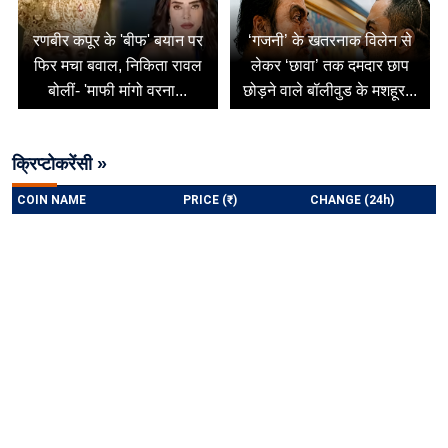
रणबीर कपूर के 'बीफ' बयान पर
‘गजनी’ के खतरनाक विलेन से
फिर मचा बवाल, निकिता रावल
लेकर ‘छावा’ तक दमदार छाप
बोलीं- 'माफी मांगो वरना...
छोड़ने वाले बॉलीवुड के मशहूर...
क्रिप्टोकरेंसी »