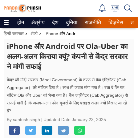
होम
क्षेत्रीय
देश
दुनिया
राजनीति
बिज़नेस
तक
Trending on Google News
हिन्दी समाचार
ऑटो
IPhone और Android पर Ola-Uber का अलग-अलग किराया क्यूं? कंपनी से केंद्र सरकार ने मांगी सफाई
ePaper
iPhone और Android पर Ola-Uber का
अलग-अलग किराया क्यूं? कंपनी से केंद्र सरकार
वेब स्टोरीज
ने मांगी सफाई
उत्तर प्रदेश
केंद्र की मोदी सरकार (Modi Government) के तरफ से कैब एग्रिगेटर (Cab
गैलरी
Aggregator) को नोटिस दिया है। साथ ही जवाब मांगा गया है। बता दें कि यह
नोटिस Ola और Uber को भेजा गया है। कैब एग्रीगेटर (Cab Aggregator) से
वीडियो
सफाई मांगी है कि अलग-अलग फोन यूजर्स के लिए प्राइस अलग क्यों दिखाए जा रहे
हैं?
रिलेशनशिप
By santosh singh
Updated Date
January 23, 2025
जीवन मंत्रा