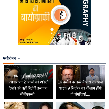
मनोरंजन »
इमरान हाशमी की फिल्म
'आवारापन 2' बच्चों को अकेले
16 करोड़ के कर्ज में फंसे राजपाल
देखने की नहीं मिलेगी इजाजत!
यादव! 9 सितंबर को नीलाम होंगी
सीबीएफसी...
दो संपत्तियां,...