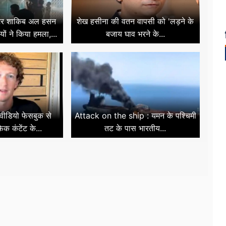
केटर शाकिब अल हसन
शेख हसीना की वतन वापसी को 'लड़ने के
ों ने किया हमला,...
बजाय घाव भरने के...
वीडियो फेसबुक से
Attack on the ship : यमन के पश्चिमी
क कंटेंट के...
तट के पास भारतीय...