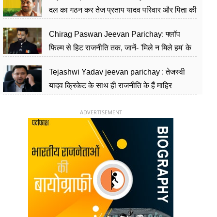
दल का गठन कर तेज प्रताप यादव परिवार और पिता की
पार्टी को दे रहे हैं चुनौती, विवादों से है गहरा नाता
Chirag Paswan Jeevan Parichay: फ्लॉप
फिल्म से हिट राजनीति तक, जानें- 'मिले न मिले हम' के
हीरो चिराग पासवान के केंद्रीय मंत्री बनने का सफर
Tejashwi Yadav jeevan parichay : तेजस्वी
यादव क्रिकेट के साथ ही राजनीति के हैं माहिर
खिलाड़ी, 26 साल की उम्र में संभाली डिप्टी सीएम की
कुर्सी
ADVERTISEMENT