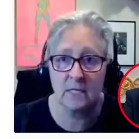
फूड
सेहत
ब्‍यूटी
जॉब्स
शिक्षा
अन्य खबरें