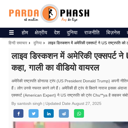
Trending on Google News
होम
क्षेत्रीय
देश
दुनिया
राजनीति
बिज़नेस
ePaper
हिन्दी समाचार
दुनिया
वेब स्टोरीज
लाइव डिस्कशन में अमेरिकी एक्सपर्ट न
कहा, गाली का वीडियो वायरल
उत्तर प्रदेश
गैलरी
अमेरिकी राष्ट्रपति डोनाल्ड ट्रंप (US President Donald Trump) अपनी नीतियों के क
हैं। लोग उनसे नफरत करने लगे हैं। अमेरिकी ही ट्रंप से कितने नाराज इसका अंदा
वीडियो
एक्सपर्ट (American Expert) ने US राष्ट्रपति को ट्रंप Chu**ya है कहकर संब
रिलेशनशिप
By santosh singh
Updated Date
August 27, 2025
जीवन मंत्रा