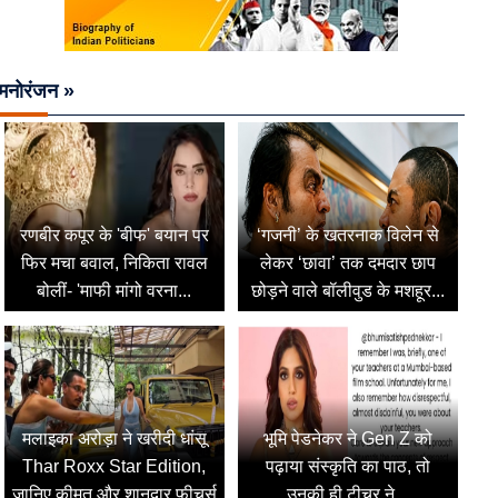
मनोरंजन »
रणबीर कपूर के 'बीफ' बयान पर
‘गजनी’ के खतरनाक विलेन से
फिर मचा बवाल, निकिता रावल
लेकर ‘छावा’ तक दमदार छाप
बोलीं- 'माफी मांगो वरना...
छोड़ने वाले बॉलीवुड के मशहूर...
मलाइका अरोड़ा ने खरीदी धांसू
भूमि पेडनेकर ने Gen Z को
Thar Roxx Star Edition,
पढ़ाया संस्कृति का पाठ, तो
जानिए कीमत और शानदार फीचर्स
उनकी ही टीचर ने...