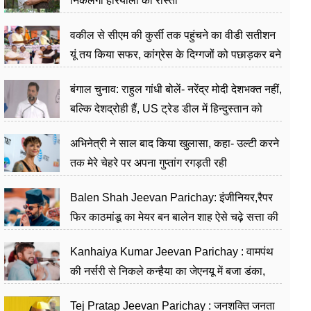
निकलेगा हरियाली का रास्ता
वकील से सीएम की कुर्सी तक पहुंचने का वीडी सतीशन
यूं तय किया सफर, कांग्रेस के दिग्गजों को पछाड़कर बने
जननेता
बंगाल चुनाव: राहुल गांधी बोलें- नरेंद्र मोदी देशभक्त नहीं,
बल्कि देशद्रोही हैं, US ट्रेड डील में हिन्दुस्तान को
बेचने का काम किया
अभिनेत्री ने साल बाद किया खुलासा, कहा- उल्टी करने
तक मेरे चेहरे पर अपना गुप्तांग रगड़ती रही
Balen Shah Jeevan Parichay: इंजीनियर,रैपर
फिर काठमांडू का मेयर बन बालेन शाह ऐसे चढ़े सत्ता की
सीढ़ियां, अब चलाएंगे नेपाल सरकार
Kanhaiya Kumar Jeevan Parichay : वामपंथ
की नर्सरी से निकले कन्हैया का जेएनयू में बजा डंका,
शिक्षा को मानते हैं समाज के बदलाव का हथियार
Tej Pratap Jeevan Parichay : जनशक्ति जनता