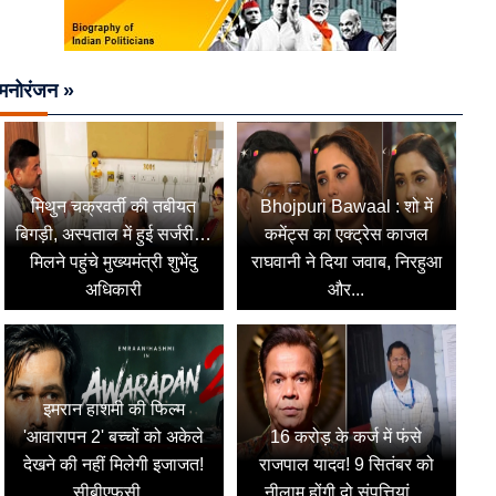
मनोरंजन »
मिथुन चक्रवर्ती की तबीयत
Bhojpuri Bawaal : शो में
बिगड़ी, अस्पताल में हुई सर्जरी…
कमेंट्स का एक्ट्रेस काजल
मिलने पहुंचे मुख्यमंत्री शुभेंदु
राघवानी ने दिया जवाब, निरहुआ
अधिकारी
और...
इमरान हाशमी की फिल्म
'आवारापन 2' बच्चों को अकेले
16 करोड़ के कर्ज में फंसे
देखने की नहीं मिलेगी इजाजत!
राजपाल यादव! 9 सितंबर को
सीबीएफसी...
नीलाम होंगी दो संपत्तियां,...