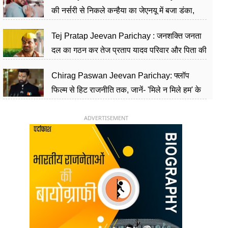
की नर्सरी से निकले कन्हैया का जेएनयू में बजा डंका,
शिक्षा को मानते हैं समाज के बदलाव का हथियार
Tej Pratap Jeevan Parichay : जनशक्ति जनता
दल का गठन कर तेज प्रताप यादव परिवार और पिता की
पार्टी को दे रहे हैं चुनौती, विवादों से है गहरा नाता
Chirag Paswan Jeevan Parichay: फ्लॉप
फिल्म से हिट राजनीति तक, जानें- 'मिले न मिले हम' के
हीरो चिराग पासवान के केंद्रीय मंत्री बनने का सफर
ADVERTISEMENT