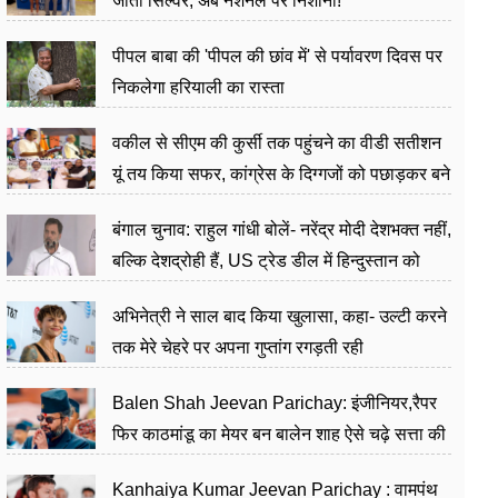
जीता सिल्वर, अब नेशनल पर निशाना!
पीपल बाबा की 'पीपल की छांव में' से पर्यावरण दिवस पर
निकलेगा हरियाली का रास्ता
वकील से सीएम की कुर्सी तक पहुंचने का वीडी सतीशन
यूं तय किया सफर, कांग्रेस के दिग्गजों को पछाड़कर बने
जननेता
बंगाल चुनाव: राहुल गांधी बोलें- नरेंद्र मोदी देशभक्त नहीं,
बल्कि देशद्रोही हैं, US ट्रेड डील में हिन्दुस्तान को
बेचने का काम किया
अभिनेत्री ने साल बाद किया खुलासा, कहा- उल्टी करने
तक मेरे चेहरे पर अपना गुप्तांग रगड़ती रही
Balen Shah Jeevan Parichay: इंजीनियर,रैपर
फिर काठमांडू का मेयर बन बालेन शाह ऐसे चढ़े सत्ता की
सीढ़ियां, अब चलाएंगे नेपाल सरकार
Kanhaiya Kumar Jeevan Parichay : वामपंथ