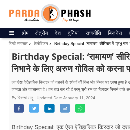
Trending on Google News
होम
क्षेत्रीय
देश
दुनिया
राजनीति
बिज़नेस
ePaper
हिन्दी समाचार
टेलीविजन
वेब स्टोरीज
Birthday Special: ‘रामायण’ सीरियल 
निभाने के लिए अरुण गोविल को करना पड़
उत्तर प्रदेश
गैलरी
एक ऐसा ऐतिहासिक किरदार जो दशकों से दर्शकों की दिल और दिमाग पर छाया हुआ है 
जानता और पहचानता है। हम बात कर रहे हैं प्रभु श्री राम का किरदार निभाने वाले अ
वीडियो
By प्रिन्सी साहू
Updated Date
January 11, 2024
रिलेशनशिप
जीवन मंत्रा
Birthday Special: एक ऐसा ऐतिहासिक किरदार जो दशकों