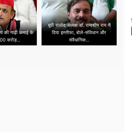
यूपी रालोद अध्यक्ष डॉ. रामाशीष राय ने
नता की गाढ़ी कमाई के
दिया इस्तीफा, बोले-संविधान और
00 करोड़...
संवैधानिक...