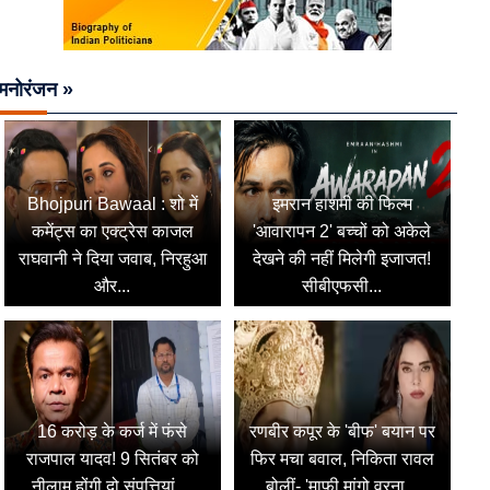
मनोरंजन »
Bhojpuri Bawaal : शो में
इमरान हाशमी की फिल्म
कमेंट्स का एक्ट्रेस काजल
'आवारापन 2' बच्चों को अकेले
राघवानी ने दिया जवाब, निरहुआ
देखने की नहीं मिलेगी इजाजत!
और...
सीबीएफसी...
16 करोड़ के कर्ज में फंसे
रणबीर कपूर के 'बीफ' बयान पर
राजपाल यादव! 9 सितंबर को
फिर मचा बवाल, निकिता रावल
नीलाम होंगी दो संपत्तियां,...
बोलीं- 'माफी मांगो वरना...