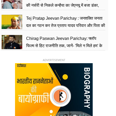
की नर्सरी से निकले कन्हैया का जेएनयू में बजा डंका,
शिक्षा को मानते हैं समाज के बदलाव का हथियार
Tej Pratap Jeevan Parichay : जनशक्ति जनता
दल का गठन कर तेज प्रताप यादव परिवार और पिता की
पार्टी को दे रहे हैं चुनौती, विवादों से है गहरा नाता
Chirag Paswan Jeevan Parichay: फ्लॉप
फिल्म से हिट राजनीति तक, जानें- 'मिले न मिले हम' के
हीरो चिराग पासवान के केंद्रीय मंत्री बनने का सफर
ADVERTISEMENT