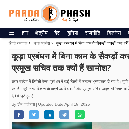
Trending on Google News
होम
क्षेत्रीय
देश
दुनिया
राजनीति
बिज़नेस
ePaper
हिन्दी समाचार
उत्तर प्रदेश
वेब स्टोरीज
कूड़ा प्रबंधन में बिना काम के सैकड़ों करो
प्रमुख सचिव तक क्यों हैं खामोश?
उत्तर प्रदेश
गैलरी
उत्तर प्रदेश में लिगेसी वेस्ट प्रबंधन में कई जिलों में जमकर भ्रष्टाचार हो रहा है। य
रहा है। यूपी नगर विकास के मंत्री अ​रविंद शर्मा और प्रमुख सचिव अमृत अभिजात भी ऐस
वीडियो
देने में जुटे हुए हैं।
रिलेशनशिप
By टीम पर्दाफाश
Updated Date
April 15, 2025
जीवन मंत्रा