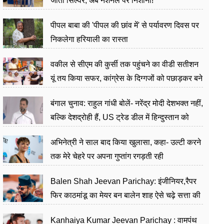
जीता सिल्वर, अब नेशनल पर निशाना!
पीपल बाबा की 'पीपल की छांव में' से पर्यावरण दिवस पर
निकलेगा हरियाली का रास्ता
वकील से सीएम की कुर्सी तक पहुंचने का वीडी सतीशन
यूं तय किया सफर, कांग्रेस के दिग्गजों को पछाड़कर बने
जननेता
बंगाल चुनाव: राहुल गांधी बोलें- नरेंद्र मोदी देशभक्त नहीं,
बल्कि देशद्रोही हैं, US ट्रेड डील में हिन्दुस्तान को
बेचने का काम किया
अभिनेत्री ने साल बाद किया खुलासा, कहा- उल्टी करने
तक मेरे चेहरे पर अपना गुप्तांग रगड़ती रही
Balen Shah Jeevan Parichay: इंजीनियर,रैपर
फिर काठमांडू का मेयर बन बालेन शाह ऐसे चढ़े सत्ता की
सीढ़ियां, अब चलाएंगे नेपाल सरकार
Kanhaiya Kumar Jeevan Parichay : वामपंथ