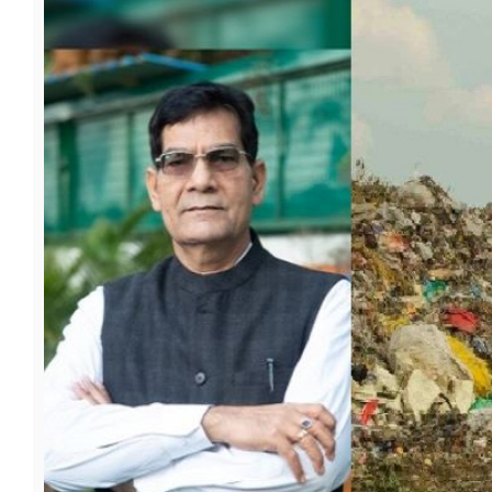
फूड
सेहत
ब्‍यूटी
जॉब्स
शिक्षा
अन्य खबरें