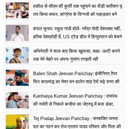
वकील से सीएम की कुर्सी तक पहुंचने का वीडी सतीशन यूं
तय किया सफर, कांग्रेस के दिग्गजों को पछाड़कर बने
जननेता
बंगाल चुनाव: राहुल गांधी बोलें- नरेंद्र मोदी देशभक्त नहीं,
बल्कि देशद्रोही हैं, US ट्रेड डील में हिन्दुस्तान को बेचने
का काम किया
अभिनेत्री ने साल बाद किया खुलासा, कहा- उल्टी करने
तक मेरे चेहरे पर अपना गुप्तांग रगड़ती रही
Balen Shah Jeevan Parichay: इंजीनियर,रैपर
फिर काठमांडू का मेयर बन बालेन शाह ऐसे चढ़े सत्ता की
सीढ़ियां, अब चलाएंगे नेपाल सरकार
Kanhaiya Kumar Jeevan Parichay : वामपंथ
की नर्सरी से निकले कन्हैया का जेएनयू में बजा डंका,
शिक्षा को मानते हैं समाज के बदलाव का हथियार
Tej Pratap Jeevan Parichay : जनशक्ति जनता
दल का गठन कर तेज प्रताप यादव परिवार और पिता की