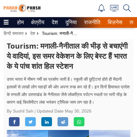
होम
क्षेत्रीय
देश
दुनिया
राजनीति
बिज़नेस
तक
Trending on Google News
हिन्दी समाचार
देश
Tourism: मनाली-नैनीताल की भीड़ से बचाएंगी ये वादियां, इस समर वेकेशन के लिए बेस्ट हैं भारत के ये पांच शांत हिल स्टेशन
ePaper
Tourism: मनाली-नैनीताल की भीड़ से बचाएंगी
ये वादियां, इस समर वेकेशन के लिए बेस्ट हैं भारत
वेब स्टोरीज
के ये पांच शांत हिल स्टेशन
उत्तर प्रदेश
उत्तर भारत में भीषण गर्मी का प्रकोप जारी है। स्कूली की छुट्टियां होते ही मैदानी
गैलरी
इलाकों से लाखों लोग पहाड़ों की ओर अपना रुख कर रहे हैं। इन दिनों हिमाचल प्रदेश
के मनाली और उत्तराखंड के नैनीताल जैसे लोकप्रिय पर्यटन स्थलों पर भारी भीड़ के
वीडियो
कारण कई किलोमीटर लंबा भयंकर ट्रैफिक जाम लग रहा है।
रिलेशनशिप
By Sushil Sah
Updated Date
May 30, 2026
जीवन मंत्रा