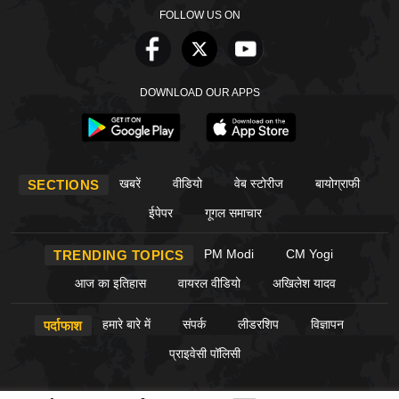
FOLLOW US ON
DOWNLOAD OUR APPS
खबरें
वीडियो
वेब स्टोरीज
बायोग्राफी
SECTIONS
ईपेपर
गूगल समाचार
PM Modi
CM Yogi
TRENDING TOPICS
आज का इतिहास
वायरल वीडियो
अखिलेश यादव
हमारे बारे में
संपर्क
लीडरशिप
विज्ञापन
पर्दाफाश
प्राइवेसी पॉलिसी