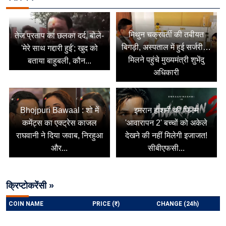
मिथुन चक्रवर्ती की तबीयत
तेज प्रताप का छलका दर्द, बोले-
बिगड़ी, अस्पताल में हुई सर्जरी…
'मेरे साथ गद्दारी हुई'; खुद को
मिलने पहुंचे मुख्यमंत्री शुभेंदु
बताया बाहुबली, कौन...
अधिकारी
Bhojpuri Bawaal : शो में
इमरान हाशमी की फिल्म
कमेंट्स का एक्ट्रेस काजल
'आवारापन 2' बच्चों को अकेले
राघवानी ने दिया जवाब, निरहुआ
देखने की नहीं मिलेगी इजाजत!
और...
सीबीएफसी...
क्रिप्टोकरेंसी »