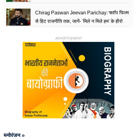
पार्टी को दे रहे हैं चुनौती, विवादों से है गहरा नाता
Chirag Paswan Jeevan Parichay: फ्लॉप फिल्म
से हिट राजनीति तक, जानें- 'मिले न मिले हम' के हीरो
चिराग पासवान के केंद्रीय मंत्री बनने का सफर
ADVERTISEMENT
मनोरंजन »