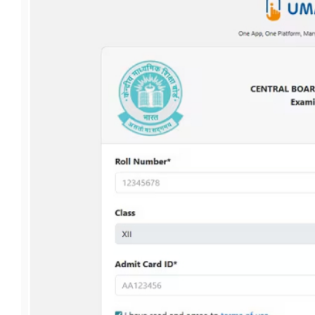
फूड
सेहत
ब्‍यूटी
जॉब्स
शिक्षा
अन्य खबरें