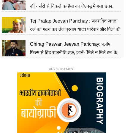
की नर्सरी से निकले कन्हैया का जेएनयू में बजा डंका,
शिक्षा को मानते हैं समाज के बदलाव का हथियार
Tej Pratap Jeevan Parichay : जनशक्ति जनता
दल का गठन कर तेज प्रताप यादव परिवार और पिता की
पार्टी को दे रहे हैं चुनौती, विवादों से है गहरा नाता
Chirag Paswan Jeevan Parichay: फ्लॉप
फिल्म से हिट राजनीति तक, जानें- 'मिले न मिले हम' के
हीरो चिराग पासवान के केंद्रीय मंत्री बनने का सफर
ADVERTISEMENT