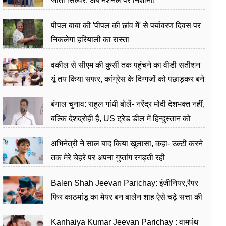
जीता सिल्वर, अब नेशनल पर निशाना!
पीपल बाबा की 'पीपल की छांव में' से पर्यावरण दिवस पर
निकलेगा हरियाली का रास्ता
वकील से सीएम की कुर्सी तक पहुंचने का वीडी सतीशन
यूं तय किया सफर, कांग्रेस के दिग्गजों को पछाड़कर बने
जननेता
बंगाल चुनाव: राहुल गांधी बोलें- नरेंद्र मोदी देशभक्त नहीं,
बल्कि देशद्रोही हैं, US ट्रेड डील में हिन्दुस्तान को
बेचने का काम किया
अभिनेत्री ने साल बाद किया खुलासा, कहा- उल्टी करने
तक मेरे चेहरे पर अपना गुप्तांग रगड़ती रही
Balen Shah Jeevan Parichay: इंजीनियर,रैपर
फिर काठमांडू का मेयर बन बालेन शाह ऐसे चढ़े सत्ता की
सीढ़ियां, अब चलाएंगे नेपाल सरकार
Kanhaiya Kumar Jeevan Parichay : वामपंथ