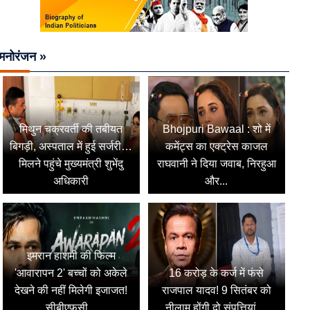
मनोरंजन »
मिथुन चक्रवर्ती की तबीयत
Bhojpuri Bawaal : शो में
बिगड़ी, अस्पताल में हुई सर्जरी…
कमेंट्स का एक्ट्रेस काजल
मिलने पहुंचे मुख्यमंत्री शुभेंदु
राघवानी ने दिया जवाब, निरहुआ
अधिकारी
और...
इमरान हाशमी की फिल्म
'आवारापन 2' बच्चों को अकेले
16 करोड़ के कर्ज में फंसे
देखने की नहीं मिलेगी इजाजत!
राजपाल यादव! 9 सितंबर को
सीबीएफसी...
नीलाम होंगी दो संपत्तियां,...