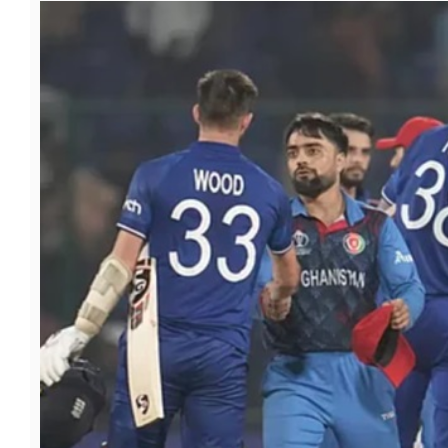
फूड
सेहत
ब्‍यूटी
जॉब्स
शिक्षा
अन्य खबरें