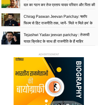
दल का गठन कर तेज प्रताप यादव परिवार और पिता की
पार्टी को दे रहे हैं चुनौती, विवादों से है गहरा नाता
Chirag Paswan Jeevan Parichay: फ्लॉप
फिल्म से हिट राजनीति तक, जानें- 'मिले न मिले हम' के
हीरो चिराग पासवान के केंद्रीय मंत्री बनने का सफर
Tejashwi Yadav jeevan parichay : तेजस्वी
यादव क्रिकेट के साथ ही राजनीति के हैं माहिर
खिलाड़ी, 26 साल की उम्र में संभाली डिप्टी सीएम की
कुर्सी
ADVERTISEMENT