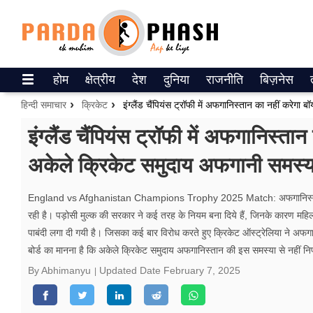
Trending on Google News
होम
क्षेत्रीय
देश
दुनिया
राजनीति
बिज़नेस
ePaper
हिन्दी समाचार
क्रिकेट
वेब स्टोरीज
इंग्लैंड चैंपियंस ट्रॉफी में अफगानिस्
अकेले क्रिकेट समुदाय अफगानी समस्य
उत्तर प्रदेश
गैलरी
England vs Afghanistan Champions Trophy 2025 Match: अफगानिस्तान में
रही है। पड़ोसी मुल्क की सरकार ने कई तरह के नियम बना दिये हैं, जिनके कारण महिला
वीडियो
पाबंदी लगा दी गयी है। जिसका कई बार विरोध करते हुए क्रिकेट ऑस्ट्रेलिया ने अफगान
बोर्ड का मानना है कि अकेले क्रिकेट समुदाय अफगानिस्तान की इस समस्या से नहीं
रिलेशनशिप
By Abhimanyu
Updated Date
February 7, 2025
जीवन मंत्रा