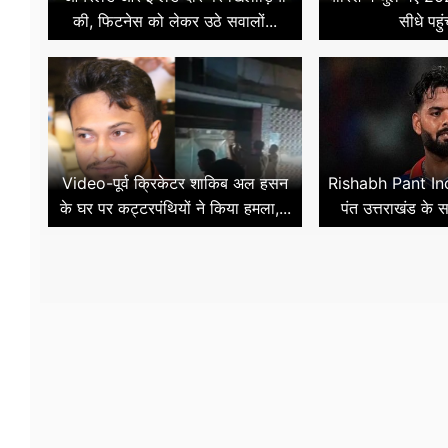
की, फिटनेस को लेकर उठे सवालों...
सीधे पहुं
Video-पूर्व क्रिकेटर शाकिब अल हसन
Rishabh Pant I
के घर पर कट्टरपंथियों ने किया हमला,...
पंत उत्तराखंड के सब