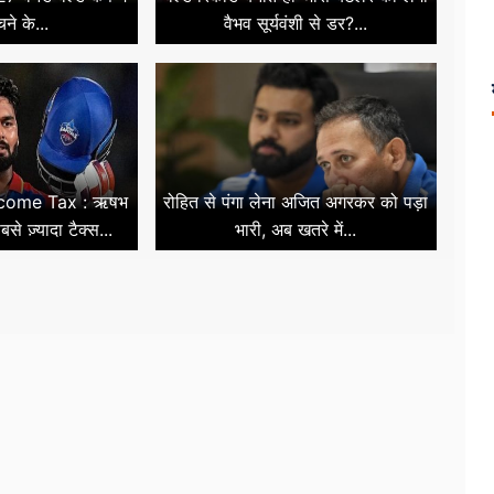
चने के...
वैभव सूर्यवंशी से डर?...
ncome Tax : ऋषभ
रोहित से पंगा लेना अजित अगरकर को पड़ा
से ज़्यादा टैक्स...
भारी, अब खतरे में...