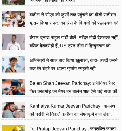
निकलेगा हरियाली का रास्ता
वकील से सीएम की कुर्सी तक पहुंचने का वीडी सतीशन
यूं तय किया सफर, कांग्रेस के दिग्गजों को पछाड़कर बने
जननेता
बंगाल चुनाव: राहुल गांधी बोलें- नरेंद्र मोदी देशभक्त नहीं,
बल्कि देशद्रोही हैं, US ट्रेड डील में हिन्दुस्तान को
बेचने का काम किया
अभिनेत्री ने साल बाद किया खुलासा, कहा- उल्टी करने
तक मेरे चेहरे पर अपना गुप्तांग रगड़ती रही
Balen Shah Jeevan Parichay: इंजीनियर,रैपर
फिर काठमांडू का मेयर बन बालेन शाह ऐसे चढ़े सत्ता की
सीढ़ियां, अब चलाएंगे नेपाल सरकार
Kanhaiya Kumar Jeevan Parichay : वामपंथ
की नर्सरी से निकले कन्हैया का जेएनयू में बजा डंका,
शिक्षा को मानते हैं समाज के बदलाव का हथियार
Tej Pratap Jeevan Parichay : जनशक्ति जनता