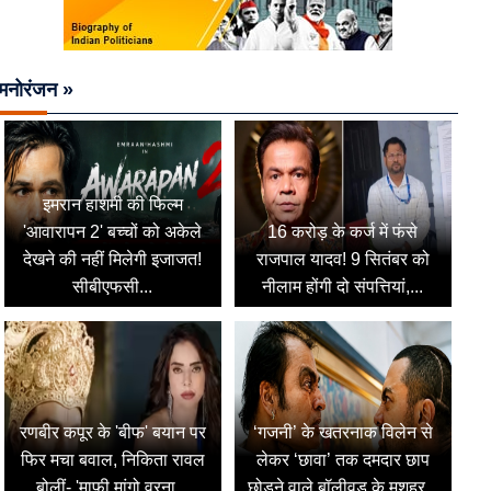
मनोरंजन »
इमरान हाशमी की फिल्म
'आवारापन 2' बच्चों को अकेले
16 करोड़ के कर्ज में फंसे
देखने की नहीं मिलेगी इजाजत!
राजपाल यादव! 9 सितंबर को
सीबीएफसी...
नीलाम होंगी दो संपत्तियां,...
रणबीर कपूर के 'बीफ' बयान पर
‘गजनी’ के खतरनाक विलेन से
फिर मचा बवाल, निकिता रावल
लेकर ‘छावा’ तक दमदार छाप
बोलीं- 'माफी मांगो वरना...
छोड़ने वाले बॉलीवुड के मशहूर...