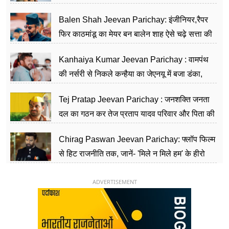
Balen Shah Jeevan Parichay: इंजीनियर,रैपर
फिर काठमांडू का मेयर बन बालेन शाह ऐसे चढ़े सत्ता की
सीढ़ियां, अब चलाएंगे नेपाल सरकार
Kanhaiya Kumar Jeevan Parichay : वामपंथ
की नर्सरी से निकले कन्हैया का जेएनयू में बजा डंका,
शिक्षा को मानते हैं समाज के बदलाव का हथियार
Tej Pratap Jeevan Parichay : जनशक्ति जनता
दल का गठन कर तेज प्रताप यादव परिवार और पिता की
पार्टी को दे रहे हैं चुनौती, विवादों से है गहरा नाता
Chirag Paswan Jeevan Parichay: फ्लॉप फिल्म
से हिट राजनीति तक, जानें- 'मिले न मिले हम' के हीरो
चिराग पासवान के केंद्रीय मंत्री बनने का सफर
ADVERTISEMENT