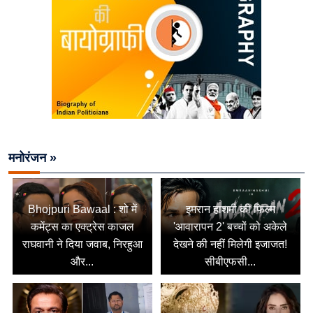
मनोरंजन »
Bhojpuri Bawaal : शो में
इमरान हाशमी की फिल्म
कमेंट्स का एक्ट्रेस काजल
'आवारापन 2' बच्चों को अकेले
राघवानी ने दिया जवाब, निरहुआ
देखने की नहीं मिलेगी इजाजत!
और...
सीबीएफसी...