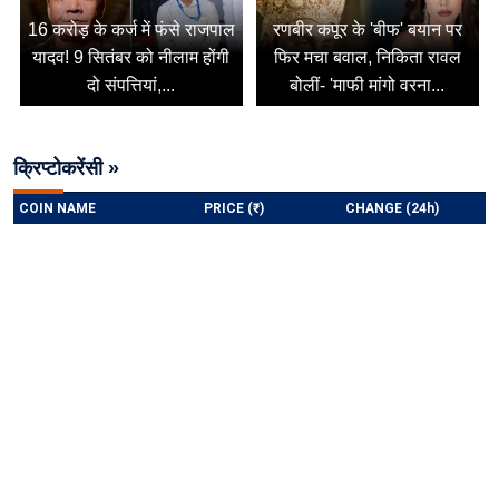
16 करोड़ के कर्ज में फंसे राजपाल
रणबीर कपूर के 'बीफ' बयान पर
यादव! 9 सितंबर को नीलाम होंगी
फिर मचा बवाल, निकिता रावल
दो संपत्तियां,...
बोलीं- 'माफी मांगो वरना...
क्रिप्टोकरेंसी »