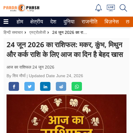
होम
क्षेत्रीय
देश
दुनिया
राजनीति
बिज़नेस
तक
Trending on Google News
हिन्दी समाचार
एस्ट्रोलोजी
24 जून 2026 का राशिफल: मकर, कुंभ, मिथुन और कर्क राशि के लिए आज का दिन है बेहद खास
ePaper
24 जून 2026 का राशिफल: मकर, कुंभ, मिथुन
और कर्क राशि के लिए आज का दिन है बेहद खास
वेब स्टोरीज
उत्तर प्रदेश
आज का राशिफल 24 जून 2026
By शिव मौर्या
Updated Date
June 24, 2026
गैलरी
वीडियो
रिलेशनशिप
जीवन मंत्रा