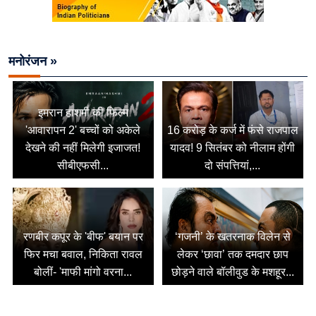
मनोरंजन »
इमरान हाशमी की फिल्म
'आवारापन 2' बच्चों को अकेले
16 करोड़ के कर्ज में फंसे राजपाल
देखने की नहीं मिलेगी इजाजत!
यादव! 9 सितंबर को नीलाम होंगी
सीबीएफसी...
दो संपत्तियां,...
रणबीर कपूर के 'बीफ' बयान पर
‘गजनी’ के खतरनाक विलेन से
फिर मचा बवाल, निकिता रावल
लेकर ‘छावा’ तक दमदार छाप
बोलीं- 'माफी मांगो वरना...
छोड़ने वाले बॉलीवुड के मशहूर...