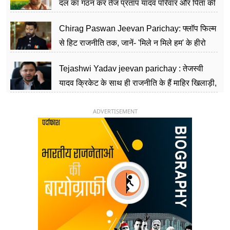
दल का गठन कर तेज प्रताप यादव परिवार और पिता की
पार्टी को दे रहे हैं चुनौती, विवादों से है गहरा नाता
Chirag Paswan Jeevan Parichay: फ्लॉप फिल्म
से हिट राजनीति तक, जानें- 'मिले न मिले हम' के हीरो
चिराग पासवान के केंद्रीय मंत्री बनने का सफर
Tejashwi Yadav jeevan parichay : तेजस्वी
यादव क्रिकेट के साथ ही राजनीति के हैं माहिर खिलाड़ी,
26 साल की उम्र में संभाली डिप्टी सीएम की कुर्सी
ADVERTISEMENT