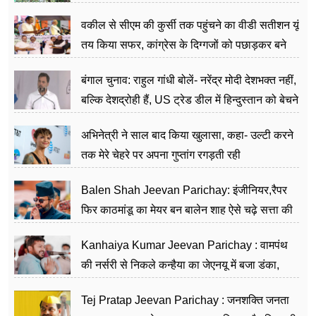
वकील से सीएम की कुर्सी तक पहुंचने का वीडी सतीशन यूं
तय किया सफर, कांग्रेस के दिग्गजों को पछाड़कर बने
जननेता
बंगाल चुनाव: राहुल गांधी बोलें- नरेंद्र मोदी देशभक्त नहीं,
बल्कि देशद्रोही हैं, US ट्रेड डील में हिन्दुस्तान को बेचने
का काम किया
अभिनेत्री ने साल बाद किया खुलासा, कहा- उल्टी करने
तक मेरे चेहरे पर अपना गुप्तांग रगड़ती रही
Balen Shah Jeevan Parichay: इंजीनियर,रैपर
फिर काठमांडू का मेयर बन बालेन शाह ऐसे चढ़े सत्ता की
सीढ़ियां, अब चलाएंगे नेपाल सरकार
Kanhaiya Kumar Jeevan Parichay : वामपंथ
की नर्सरी से निकले कन्हैया का जेएनयू में बजा डंका,
शिक्षा को मानते हैं समाज के बदलाव का हथियार
Tej Pratap Jeevan Parichay : जनशक्ति जनता