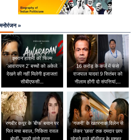
मनोरंजन »
इमरान हाशमी की फिल्म
'आवारापन 2' बच्चों को अकेले
16 करोड़ के कर्ज में फंसे
देखने की नहीं मिलेगी इजाजत!
राजपाल यादव! 9 सितंबर को
सीबीएफसी...
नीलाम होंगी दो संपत्तियां,...
रणबीर कपूर के 'बीफ' बयान पर
‘गजनी’ के खतरनाक विलेन से
फिर मचा बवाल, निकिता रावल
लेकर ‘छावा’ तक दमदार छाप
बोलीं- 'माफी मांगो वरना...
छोड़ने वाले बॉलीवुड के मशहूर...