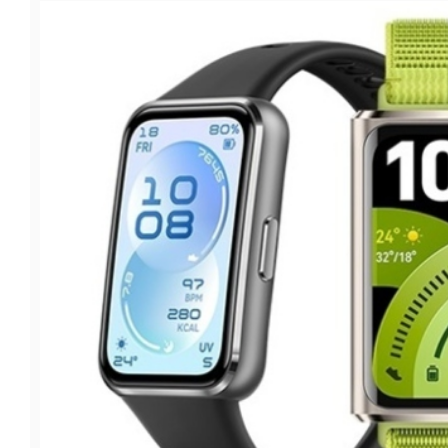
फूड
सेहत
ब्‍यूटी
जॉब्स
शिक्षा
अन्य खबरें