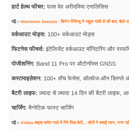
हार्ट हेल्थ फीचर:
पल्स वेव अरीदमिया एनालिसिस
Monsoon Session : किरेन रिजिजू ने राहुल गांधी से की बात, बोले-राजनी
पढ़ें :-
वर्कआउट मोड्स:
100+ वर्कआउट मोड्स
फिटनेस फीचर्स:
इंटेलिजेंट वर्कआउट मॉनिटरिंग और परफॉर्
पोजीशनिंग:
Band 11 Pro पर ऑटोनॉमस GNSS
कस्टमाइज़ेशन:
100+ वॉच फेसेस, ऑलवेज-ऑन डिस्प्ले औ
बैटरी लाइफ:
ज़्यादा से ज़्यादा 14 दिन की बैटरी लाइफ,
चार्जिंग:
मैग्नेटिक फास्ट चार्जिंग
Video-बाइक समेत नाले में गिरे पिता-बेटी… लोगों ने बचाई जान, नगर प
पढ़ें :-