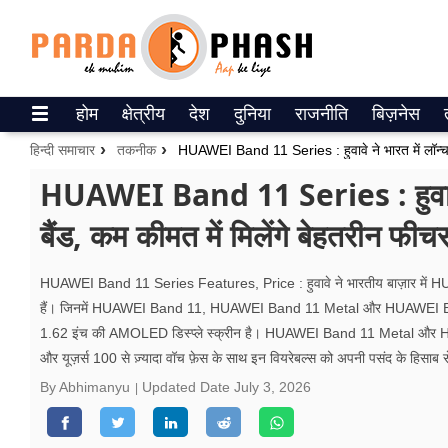
Trending on Google News
होम
क्षेत्रीय
देश
दुनिया
राजनीति
बिज़नेस
ePaper
हिन्दी समाचार
तकनीक
वेब स्टोरीज
HUAWEI Band 11 Series : हुवावे ने 
बैंड, कम कीमत में मिलेंगे बेहतरीन फीचर्
उत्तर प्रदेश
गैलरी
HUAWEI Band 11 Series Features, Price : हुवावे ने भारतीय बाज़ार में H
हैं। जिनमें HUAWEI Band 11, HUAWEI Band 11 Metal और HUAWEI Band 11 Pro 
वीडियो
1.62 इंच की AMOLED डिस्प्ले स्क्रीन है। HUAWEI Band 11 Metal और HUA
और यूज़र्स 100 से ज़्यादा वॉच फ़ेस के साथ इन वियरेबल्स को अपनी पसंद के हिसाब 
रिलेशनशिप
By Abhimanyu
Updated Date
July 3, 2026
जीवन मंत्रा