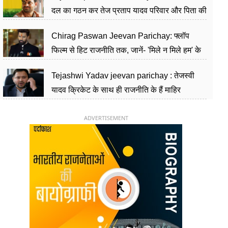
दल का गठन कर तेज प्रताप यादव परिवार और पिता की
पार्टी को दे रहे हैं चुनौती, विवादों से है गहरा नाता
Chirag Paswan Jeevan Parichay: फ्लॉप
फिल्म से हिट राजनीति तक, जानें- 'मिले न मिले हम' के
हीरो चिराग पासवान के केंद्रीय मंत्री बनने का सफर
Tejashwi Yadav jeevan parichay : तेजस्वी
यादव क्रिकेट के साथ ही राजनीति के हैं माहिर
खिलाड़ी, 26 साल की उम्र में संभाली डिप्टी सीएम की
कुर्सी
ADVERTISEMENT