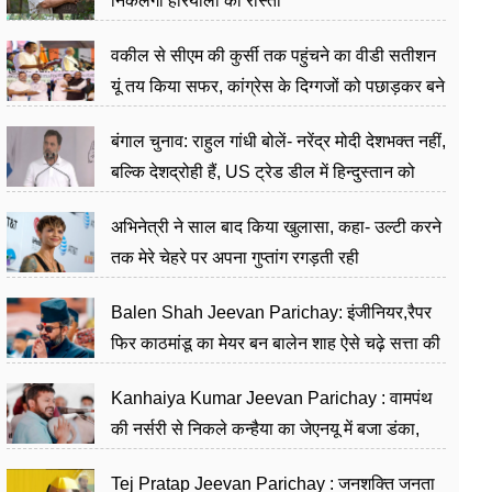
निकलेगा हरियाली का रास्ता
वकील से सीएम की कुर्सी तक पहुंचने का वीडी सतीशन
यूं तय किया सफर, कांग्रेस के दिग्गजों को पछाड़कर बने
जननेता
बंगाल चुनाव: राहुल गांधी बोलें- नरेंद्र मोदी देशभक्त नहीं,
बल्कि देशद्रोही हैं, US ट्रेड डील में हिन्दुस्तान को
बेचने का काम किया
अभिनेत्री ने साल बाद किया खुलासा, कहा- उल्टी करने
तक मेरे चेहरे पर अपना गुप्तांग रगड़ती रही
Balen Shah Jeevan Parichay: इंजीनियर,रैपर
फिर काठमांडू का मेयर बन बालेन शाह ऐसे चढ़े सत्ता की
सीढ़ियां, अब चलाएंगे नेपाल सरकार
Kanhaiya Kumar Jeevan Parichay : वामपंथ
की नर्सरी से निकले कन्हैया का जेएनयू में बजा डंका,
शिक्षा को मानते हैं समाज के बदलाव का हथियार
Tej Pratap Jeevan Parichay : जनशक्ति जनता