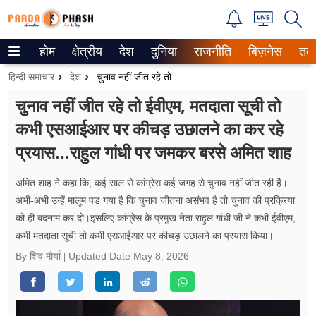
होम
क्षेत्रीय
देश
दुनिया
राजनीति
बिज़नेस
तक
Trending on Google News
हिन्दी समाचार
देश
चुनाव नहीं जीत रहे तो ईवीएम, मतदाता सूची तो कभी एसआईआर पर कीचड़ उछालने का कर रहे प्रयास…राहुल गांधी पर जमकर बरसे अमित शाह
ePaper
चुनाव नहीं जीत रहे तो ईवीएम, मतदाता सूची तो
कभी एसआईआर पर कीचड़ उछालने का कर रहे
वेब स्टोरीज
प्रयास…राहुल गांधी पर जमकर बरसे अमित शाह
उत्तर प्रदेश
अमित शाह ने कहा कि, कई साल से कांग्रेस कई जगह से चुनाव नहीं जीत रही है।
गैलरी
अभी-अभी उन्हें मालूम पड़ गया है कि चुनाव जीतना असंभव है तो चुनाव की प्रक्रिया
को ही बदनाम कर दो।इसलिए कांग्रेस के प्रमुख नेता राहुल गांधी जी ने कभी ईवीएम,
वीडियो
कभी मतदाता सूची तो कभी एसआईआर पर कीचड़ उछालने का प्रयास किया।
रिलेशनशिप
By शिव मौर्या
Updated Date
May 8, 2026
जीवन मंत्रा