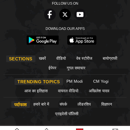
FOLLOW US ON
DOWNLOAD OUR APPS
खबरें
वीडियो
वेब स्टोरीज
बायोग्राफी
SECTIONS
ईपेपर
गूगल समाचार
PM Modi
CM Yogi
TRENDING TOPICS
आज का इतिहास
वायरल वीडियो
अखिलेश यादव
हमारे बारे में
संपर्क
लीडरशिप
विज्ञापन
पर्दाफाश
प्राइवेसी पॉलिसी