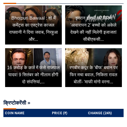
Bhojpuri Bawaal : शो में
इमरान हाशमी की फिल्म
कमेंट्स का एक्ट्रेस काजल
'आवारापन 2' बच्चों को अकेले
राघवानी ने दिया जवाब, निरहुआ
देखने की नहीं मिलेगी इजाजत!
और...
सीबीएफसी...
16 करोड़ के कर्ज में फंसे राजपाल
रणबीर कपूर के 'बीफ' बयान पर
यादव! 9 सितंबर को नीलाम होंगी
फिर मचा बवाल, निकिता रावल
दो संपत्तियां,...
बोलीं- 'माफी मांगो वरना...
क्रिप्टोकरेंसी »