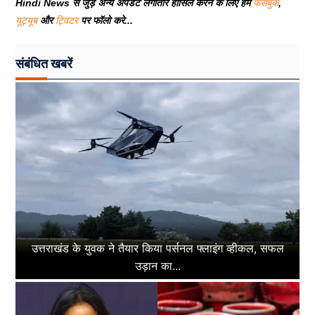
Hindi News से जुड़े अन्य अपडेट लगातार हासिल करने के लिए हमें
फेसबुक
,
यूट्यूब
और
ट्विटर
पर फॉलो करे...
संबंधित खबरें
उत्तराखंड के युवक ने तैयार किया पर्सनल फ्लाइंग व्हीकल, सफल
उड़ान का...