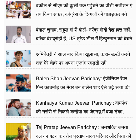
वकील से सीएम की कुर्सी तक पहुंचने का वीडी सतीशन यूं
तय किया सफर, कांग्रेस के दिग्गजों को पछाड़कर बने
जननेता
बंगाल चुनाव: राहुल गांधी बोलें- नरेंद्र मोदी देशभक्त नहीं,
बल्कि देशद्रोही हैं, US ट्रेड डील में हिन्दुस्तान को बेचने
का काम किया
अभिनेत्री ने साल बाद किया खुलासा, कहा- उल्टी करने
तक मेरे चेहरे पर अपना गुप्तांग रगड़ती रही
Balen Shah Jeevan Parichay: इंजीनियर,रैपर
फिर काठमांडू का मेयर बन बालेन शाह ऐसे चढ़े सत्ता की
सीढ़ियां, अब चलाएंगे नेपाल सरकार
Kanhaiya Kumar Jeevan Parichay : वामपंथ
की नर्सरी से निकले कन्हैया का जेएनयू में बजा डंका,
शिक्षा को मानते हैं समाज के बदलाव का हथियार
Tej Pratap Jeevan Parichay : जनशक्ति जनता
दल का गठन कर तेज प्रताप यादव परिवार और पिता की