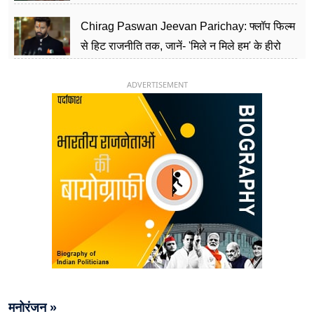
पार्टी को दे रहे हैं चुनौती, विवादों से है गहरा नाता
Chirag Paswan Jeevan Parichay: फ्लॉप फिल्म
से हिट राजनीति तक, जानें- 'मिले न मिले हम' के हीरो
चिराग पासवान के केंद्रीय मंत्री बनने का सफर
ADVERTISEMENT
मनोरंजन »