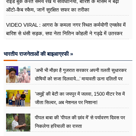
राइड बुक करते समय रखें ये सावधानियां, बारिश के मौसम में बढ़ा
ऑटो-कैब स्कैम, जानें सुरक्षित सफर का तरीका
VIDEO VIRAL : आगरा के कमला नगर स्थित कर्मयोगी एन्क्लेव में
बारिश से धंसी सड़क, सपा नेता नितिन कोहली ने गड्ढे में उतरकर
मापी विकास की गहराई
भारतीय राजनेताओं की बाइआग्रफी »
'अभी भी मौक़ा है गुजरात सरकार अपनी ग़लती सुधारकर
दोषियों को सजा दिलवाये...' मायावती ऊना दलितों पर
अत्याचार मामले में हुईं आगबबूला
'जमुई' की बेटी का जयपुर में जलवा, 1500 मीटर रेस में
जीता सिल्वर, अब नेशनल पर निशाना!
पीपल बाबा की 'पीपल की छांव में' से पर्यावरण दिवस पर
निकलेगा हरियाली का रास्ता