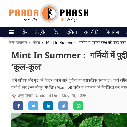
Trending on Google News
होम
क्षेत्रीय
देश
दुनिया
राजनीति
बिज़नेस
ePaper
हिन्दी समाचार
सेहत
Mint In Summer : गर्मियों में पुदीना हेल्थ को पावर देता 
वेब स्टोरीज
Mint In Summer : गर्मियों में पुदीना
‘कूल-कूल’
उत्तर प्रदेश
गैलरी
हरी पत्तियां और मूड को बेहतर बनाने वाले पुदीना एक प्राकृतिक वरदान है। जहां गर्मि
होती है और इसमें मौजूद 'मेंथॉल' (Menthol) शरीर के तापमान को नियंत्रित कर आपको 
वीडियो
By अनूप कुमार
Updated Date
May 29, 2026
रिलेशनशिप
जीवन मंत्रा