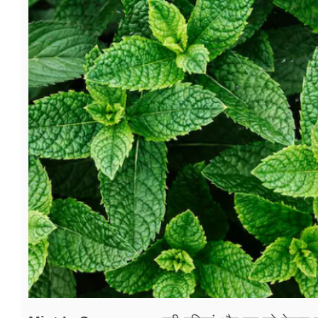
फूड
सेहत
ब्‍यूटी
जॉब्स
शिक्षा
अन्य खबरें