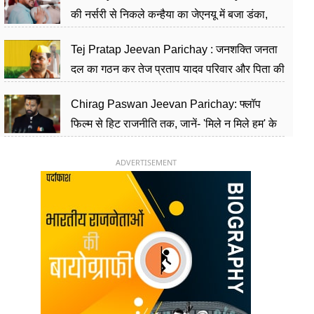
की नर्सरी से निकले कन्हैया का जेएनयू में बजा डंका,
शिक्षा को मानते हैं समाज के बदलाव का हथियार
Tej Pratap Jeevan Parichay : जनशक्ति जनता
दल का गठन कर तेज प्रताप यादव परिवार और पिता की
पार्टी को दे रहे हैं चुनौती, विवादों से है गहरा नाता
Chirag Paswan Jeevan Parichay: फ्लॉप
फिल्म से हिट राजनीति तक, जानें- 'मिले न मिले हम' के
हीरो चिराग पासवान के केंद्रीय मंत्री बनने का सफर
ADVERTISEMENT