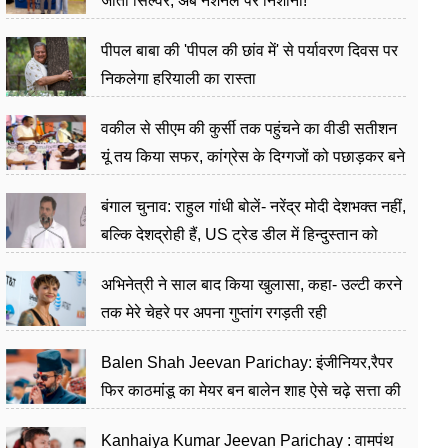
जीता सिल्वर, अब नेशनल पर निशाना!
पीपल बाबा की 'पीपल की छांव में' से पर्यावरण दिवस पर
निकलेगा हरियाली का रास्ता
वकील से सीएम की कुर्सी तक पहुंचने का वीडी सतीशन
यूं तय किया सफर, कांग्रेस के दिग्गजों को पछाड़कर बने
जननेता
बंगाल चुनाव: राहुल गांधी बोलें- नरेंद्र मोदी देशभक्त नहीं,
बल्कि देशद्रोही हैं, US ट्रेड डील में हिन्दुस्तान को
बेचने का काम किया
अभिनेत्री ने साल बाद किया खुलासा, कहा- उल्टी करने
तक मेरे चेहरे पर अपना गुप्तांग रगड़ती रही
Balen Shah Jeevan Parichay: इंजीनियर,रैपर
फिर काठमांडू का मेयर बन बालेन शाह ऐसे चढ़े सत्ता की
सीढ़ियां, अब चलाएंगे नेपाल सरकार
Kanhaiya Kumar Jeevan Parichay : वामपंथ