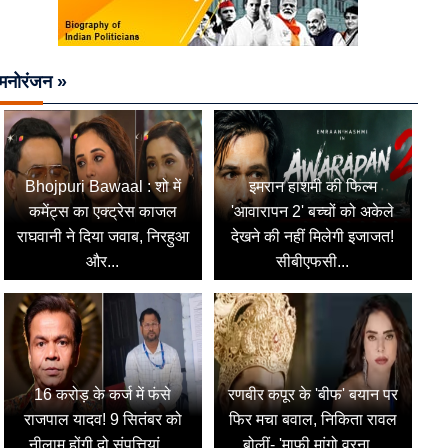
मनोरंजन »
Bhojpuri Bawaal : शो में
इमरान हाशमी की फिल्म
कमेंट्स का एक्ट्रेस काजल
'आवारापन 2' बच्चों को अकेले
राघवानी ने दिया जवाब, निरहुआ
देखने की नहीं मिलेगी इजाजत!
और...
सीबीएफसी...
16 करोड़ के कर्ज में फंसे
रणबीर कपूर के 'बीफ' बयान पर
राजपाल यादव! 9 सितंबर को
फिर मचा बवाल, निकिता रावल
नीलाम होंगी दो संपत्तियां,...
बोलीं- 'माफी मांगो वरना...