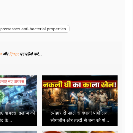
 possesses anti-bacterial properties
ूब
और
ट्विटर
पर फॉलो करे...
 नए वायरस, इलाज की
त्योहार से पहले सावधान! पामोलिन,
ीद के...
सोयाबीन और हल्दी से बना रहे थे...