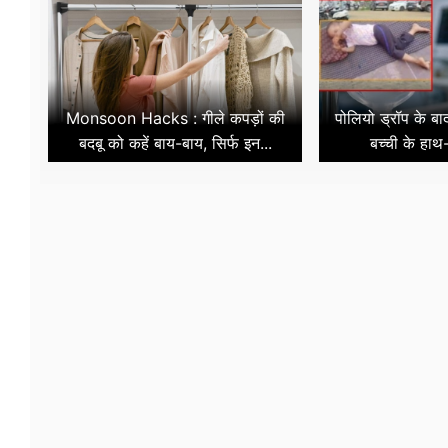
Monsoon Hacks : गीले कपड़ों की
पोलियो ड्रॉप के ब
बदबू को कहें बाय-बाय, सिर्फ इन...
बच्ची के हाथ-