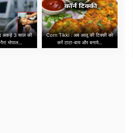
ाद अकड़े 3 साल की
Corn Tikki : अब आलू की टिक्की को
पैर! भोपाल...
करें टाटा-बाय और बनाये...