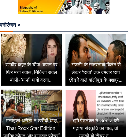
मनोरंजन »
रणबीर कपूर के 'बीफ' बयान पर
‘गजनी’ के खतरनाक विलेन से
फिर मचा बवाल, निकिता रावल
लेकर ‘छावा’ तक दमदार छाप
बोलीं- 'माफी मांगो वरना...
छोड़ने वाले बॉलीवुड के मशहूर...
मलाइका अरोड़ा ने खरीदी धांसू
भूमि पेडनेकर ने Gen Z को
Thar Roxx Star Edition,
पढ़ाया संस्कृति का पाठ, तो
जानिए कीमत और शानदार फीचर्स
उनकी ही टीचर ने...