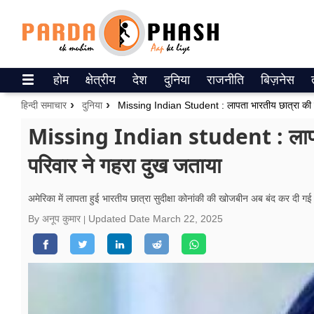
Trending on Google News
होम
क्षेत्रीय
देश
दुनिया
राजनीति
बिज़नेस
ePaper
हिन्दी समाचार
दुनिया
Missing Indian Student : लापता भारतीय छात्रा की त
वेब स्टोरीज
Missing Indian student : लापता 
परिवार ने गहरा दुख जताया
उत्तर प्रदेश
गैलरी
अमेरिका में लापता हुई भारतीय छात्रा सुदीक्षा कोनांकी की खोजबीन अब बंद कर दी गई
By अनूप कुमार
Updated Date
March 22, 2025
वीडियो
रिलेशनशिप
जीवन मंत्रा