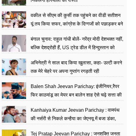
निकलेगा हरियाली का रास्ता
वकील से सीएम की कुर्सी तक पहुंचने का वीडी सतीशन
यूं तय किया सफर, कांग्रेस के दिग्गजों को पछाड़कर बने
जननेता
बंगाल चुनाव: राहुल गांधी बोलें- नरेंद्र मोदी देशभक्त नहीं,
बल्कि देशद्रोही हैं, US ट्रेड डील में हिन्दुस्तान को
बेचने का काम किया
अभिनेत्री ने साल बाद किया खुलासा, कहा- उल्टी करने
तक मेरे चेहरे पर अपना गुप्तांग रगड़ती रही
Balen Shah Jeevan Parichay: इंजीनियर,रैपर
फिर काठमांडू का मेयर बन बालेन शाह ऐसे चढ़े सत्ता की
सीढ़ियां, अब चलाएंगे नेपाल सरकार
Kanhaiya Kumar Jeevan Parichay : वामपंथ
की नर्सरी से निकले कन्हैया का जेएनयू में बजा डंका,
शिक्षा को मानते हैं समाज के बदलाव का हथियार
Tej Pratap Jeevan Parichay : जनशक्ति जनता