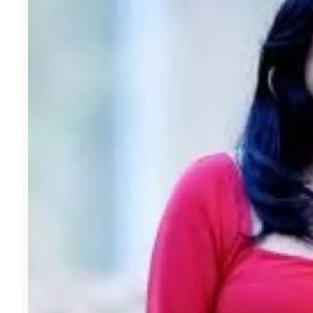
फूड
सेहत
ब्‍यूटी
जॉब्स
शिक्षा
अन्य खबरें