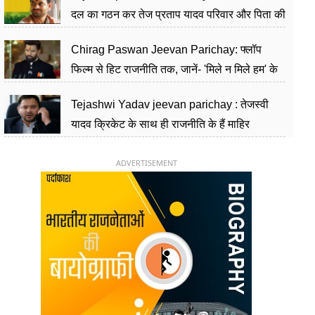
दल का गठन कर तेज प्रताप यादव परिवार और पिता की
पार्टी को दे रहे हैं चुनौती, विवादों से है गहरा नाता
Chirag Paswan Jeevan Parichay: फ्लॉप
फिल्म से हिट राजनीति तक, जानें- 'मिले न मिले हम' के
हीरो चिराग पासवान के केंद्रीय मंत्री बनने का सफर
Tejashwi Yadav jeevan parichay : तेजस्वी
यादव क्रिकेट के साथ ही राजनीति के हैं माहिर
खिलाड़ी, 26 साल की उम्र में संभाली डिप्टी सीएम की
कुर्सी
ADVERTISEMENT