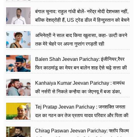
जननेता
बंगाल चुनाव: राहुल गांधी बोलें- नरेंद्र मोदी देशभक्त नहीं,
बल्कि देशद्रोही हैं, US ट्रेड डील में हिन्दुस्तान को बेचने
का काम किया
अभिनेत्री ने साल बाद किया खुलासा, कहा- उल्टी करने
तक मेरे चेहरे पर अपना गुप्तांग रगड़ती रही
Balen Shah Jeevan Parichay: इंजीनियर,रैपर
फिर काठमांडू का मेयर बन बालेन शाह ऐसे चढ़े सत्ता की
सीढ़ियां, अब चलाएंगे नेपाल सरकार
Kanhaiya Kumar Jeevan Parichay : वामपंथ
की नर्सरी से निकले कन्हैया का जेएनयू में बजा डंका,
शिक्षा को मानते हैं समाज के बदलाव का हथियार
Tej Pratap Jeevan Parichay : जनशक्ति जनता
दल का गठन कर तेज प्रताप यादव परिवार और पिता की
पार्टी को दे रहे हैं चुनौती, विवादों से है गहरा नाता
Chirag Paswan Jeevan Parichay: फ्लॉप फिल्म