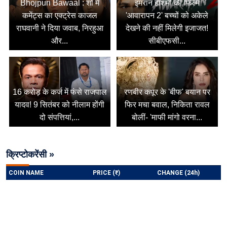
Bhojpuri Bawaal : शो में
इमरान हाशमी की फिल्म
कमेंट्स का एक्ट्रेस काजल
'आवारापन 2' बच्चों को अकेले
राघवानी ने दिया जवाब, निरहुआ
देखने की नहीं मिलेगी इजाजत!
और...
सीबीएफसी...
16 करोड़ के कर्ज में फंसे राजपाल
रणबीर कपूर के 'बीफ' बयान पर
यादव! 9 सितंबर को नीलाम होंगी
फिर मचा बवाल, निकिता रावल
दो संपत्तियां,...
बोलीं- 'माफी मांगो वरना...
क्रिप्टोकरेंसी »