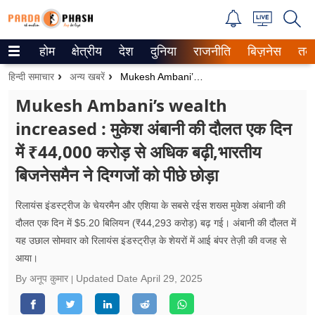
होम
क्षेत्रीय
देश
दुनिया
राजनीति
बिज़नेस
तक
Trending on Google News
हिन्दी समाचार
अन्य खबरें
Mukesh Ambani’s Wealth Increased : मुकेश अंबानी 
ePaper
Mukesh Ambani’s wealth
increased : मुकेश अंबानी की दौलत एक दिन
वेब स्टोरीज
में ₹44,000 करोड़ से अधिक बढ़ी,भारतीय
उत्तर प्रदेश
बिजनेसमैन ने दिग्गजों को पीछे छोड़ा
गैलरी
रिलायंस इंडस्ट्रीज के चेयरमैन और एशिया के सबसे रईस शख्स मुकेश अंबानी की
वीडियो
दौलत एक दिन में $5.20 बिलियन (₹44,293 करोड़) बढ़ गई। अंबानी की दौलत में
यह उछाल सोमवार को रिलायंस इंडस्ट्रीज़ के शेयरों में आई बंपर तेज़ी की वजह से
रिलेशनशिप
आया।
By अनूप कुमार
Updated Date
April 29, 2025
जीवन मंत्रा