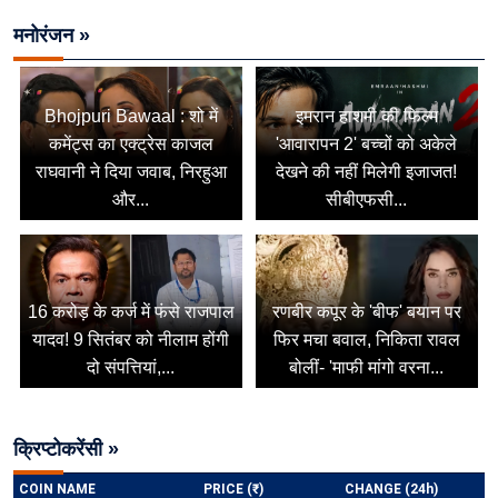
मनोरंजन »
Bhojpuri Bawaal : शो में
इमरान हाशमी की फिल्म
कमेंट्स का एक्ट्रेस काजल
'आवारापन 2' बच्चों को अकेले
राघवानी ने दिया जवाब, निरहुआ
देखने की नहीं मिलेगी इजाजत!
और...
सीबीएफसी...
16 करोड़ के कर्ज में फंसे राजपाल
रणबीर कपूर के 'बीफ' बयान पर
यादव! 9 सितंबर को नीलाम होंगी
फिर मचा बवाल, निकिता रावल
दो संपत्तियां,...
बोलीं- 'माफी मांगो वरना...
क्रिप्टोकरेंसी »