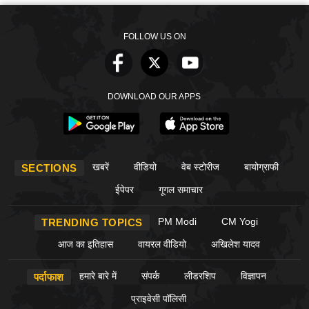
FOLLOW US ON
DOWNLOAD OUR APPS
खबरें
वीडियो
वेब स्टोरीज
बायोग्राफी
SECTIONS
ईपेपर
गूगल समाचार
PM Modi
CM Yogi
TRENDING TOPICS
आज का इतिहास
वायरल वीडियो
अखिलेश यादव
हमारे बारे में
संपर्क
लीडरशिप
विज्ञापन
पर्दाफाश
प्राइवेसी पॉलिसी