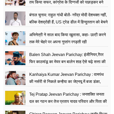
तय किया सफर, कांग्रेस के दिग्गजों को पछाड़कर बने
जननेता
बंगाल चुनाव: राहुल गांधी बोलें- नरेंद्र मोदी देशभक्त नहीं,
बल्कि देशद्रोही हैं, US ट्रेड डील में हिन्दुस्तान को बेचने
का काम किया
अभिनेत्री ने साल बाद किया खुलासा, कहा- उल्टी करने
तक मेरे चेहरे पर अपना गुप्तांग रगड़ती रही
Balen Shah Jeevan Parichay: इंजीनियर,रैपर
फिर काठमांडू का मेयर बन बालेन शाह ऐसे चढ़े सत्ता की
सीढ़ियां, अब चलाएंगे नेपाल सरकार
Kanhaiya Kumar Jeevan Parichay : वामपंथ
की नर्सरी से निकले कन्हैया का जेएनयू में बजा डंका,
शिक्षा को मानते हैं समाज के बदलाव का हथियार
Tej Pratap Jeevan Parichay : जनशक्ति जनता
दल का गठन कर तेज प्रताप यादव परिवार और पिता की
पार्टी को दे रहे हैं चुनौती, विवादों से है गहरा नाता