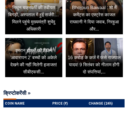
मिथुन चक्रवर्ती की तबीयत
Bhojpuri Bawaal : शो में
बिगड़ी, अस्पताल में हुई सर्जरी…
कमेंट्स का एक्ट्रेस काजल
मिलने पहुंचे मुख्यमंत्री शुभेंदु
राघवानी ने दिया जवाब, निरहुआ
अधिकारी
और...
इमरान हाशमी की फिल्म
'आवारापन 2' बच्चों को अकेले
16 करोड़ के कर्ज में फंसे राजपाल
देखने की नहीं मिलेगी इजाजत!
यादव! 9 सितंबर को नीलाम होंगी
सीबीएफसी...
दो संपत्तियां,...
क्रिप्टोकरेंसी »