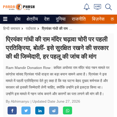
होम
क्षेत्रीय
देश
दुनिया
राजनीति
बिज़नेस
तक
Trending on Google News
हिन्दी समाचार
पर्दाफाश
प्रियंका गांधी की राम मंदिर चढ़ावा चोरी पर पहली प्रतिक्रिया, बोलीं- इसे सुरक्षित रखने की सरकार की थी जिम्मेदारी, हर पहलू की जांच की मांग
ePaper
प्रियंका गांधी की राम मंदिर चढ़ावा चोरी पर पहली
प्रतिक्रिया, बोलीं- इसे सुरक्षित रखने की सरकार
वेब स्टोरीज
की थी जिम्मेदारी, हर पहलू की जांच की मांग
उत्तर प्रदेश
Ram Mandir Donation Row : कथित अयोध्या राम मंदिर चंदा गबन मामले पर
गैलरी
कांग्रेस सांसद प्रियंका गांधी वाड्रा का बड़ा बयान सामने आया है। प्रियंका ने इस
मामले में पहली प्रतिक्रिया देते हुए कहा है कि यह घटना बेहद दुखद शर्मनाक है और
वीडियो
सरकार को इसकी जिम्मेदारी लेनी चाहिए, क्योंकि उन्होंने इसे इकट्ठा किया था।
उन्होंने इस मामले में गहन जांच कराने और कारणों का पता लगाने की मांग की है।
रिलेशनशिप
By Abhimanyu
Updated Date
June 27, 2026
जीवन मंत्रा