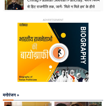
Chirag Paswan Jeevan Parichay: फ्लॉप फिल्म
से हिट राजनीति तक, जानें- 'मिले न मिले हम' के हीरो
चिराग पासवान के केंद्रीय मंत्री बनने का सफर
ADVERTISEMENT
मनोरंजन »