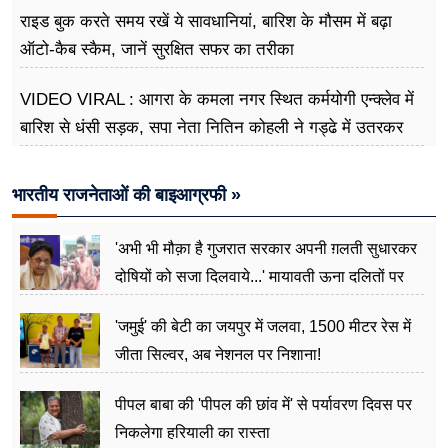
राइड बुक करते समय रखें ये सावधानियां, बारिश के मौसम में बढ़ा
ऑटो-कैब स्कैम, जानें सुरक्षित सफर का तरीका
VIDEO VIRAL : आगरा के कमला नगर स्थित कर्मयोगी एन्क्लेव में
बारिश से धंसी सड़क, सपा नेता नितिन कोहली ने गड्ढे में उतरकर
मापी विकास की गहराई
भारतीय राजनेताओं की बाइआग्रफी »
'अभी भी मौक़ा है गुजरात सरकार अपनी ग़लती सुधारकर
दोषियों को सजा दिलवाये...' मायावती ऊना दलितों पर
अत्याचार मामले में हुईं आगबबूला
'जमुई' की बेटी का जयपुर में जलवा, 1500 मीटर रेस में
जीता सिल्वर, अब नेशनल पर निशाना!
पीपल बाबा की 'पीपल की छांव में' से पर्यावरण दिवस पर
निकलेगा हरियाली का रास्ता