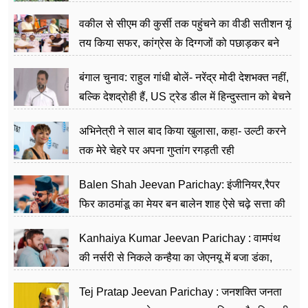
वकील से सीएम की कुर्सी तक पहुंचने का वीडी सतीशन यूं
तय किया सफर, कांग्रेस के दिग्गजों को पछाड़कर बने
जननेता
बंगाल चुनाव: राहुल गांधी बोलें- नरेंद्र मोदी देशभक्त नहीं,
बल्कि देशद्रोही हैं, US ट्रेड डील में हिन्दुस्तान को बेचने
का काम किया
अभिनेत्री ने साल बाद किया खुलासा, कहा- उल्टी करने
तक मेरे चेहरे पर अपना गुप्तांग रगड़ती रही
Balen Shah Jeevan Parichay: इंजीनियर,रैपर
फिर काठमांडू का मेयर बन बालेन शाह ऐसे चढ़े सत्ता की
सीढ़ियां, अब चलाएंगे नेपाल सरकार
Kanhaiya Kumar Jeevan Parichay : वामपंथ
की नर्सरी से निकले कन्हैया का जेएनयू में बजा डंका,
शिक्षा को मानते हैं समाज के बदलाव का हथियार
Tej Pratap Jeevan Parichay : जनशक्ति जनता