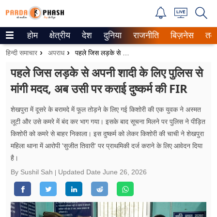
होम
क्षेत्रीय
देश
दुनिया
राजनीति
बिज़नेस
तक
Trending on Google News
हिन्दी समाचार
अपराध
पहले जिस लड़के से अपनी शादी के लिए पुलिस से मांगी मदद, अब उसी पर कराई दुष्कर्म की FIR
ePaper
पहले जिस लड़के से अपनी शादी के लिए पुलिस से
मांगी मदद, अब उसी पर कराई दुष्कर्म की FIR
वेब स्टोरीज
उत्तर प्रदेश
शेखपुरा में दूसरे के बरामदे में फूल तोड़ने के लिए गई किशोरी की एक युवक ने अस्मत
लूटी और उसे कमरे में बंद कर भाग गया। इसके बाद सूचना मिलने पर पुलिस ने पीड़ित
गैलरी
किशोरी को कमरे से बाहर निकाला। इस दुष्कर्म को लेकर किशोरी की चाची ने शेखपुरा
महिला थाना में आरोपी 'सुजीत तिवारी' पर प्राथमिकी दर्ज कराने के लिए आवेदन दिया
वीडियो
है।
By Sushil Sah
Updated Date
June 26, 2026
रिलेशनशिप
जीवन मंत्रा