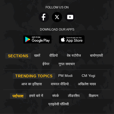
FOLLOW US ON
DOWNLOAD OUR APPS
खबरें
वीडियो
वेब स्टोरीज
बायोग्राफी
SECTIONS
ईपेपर
गूगल समाचार
PM Modi
CM Yogi
TRENDING TOPICS
आज का इतिहास
वायरल वीडियो
अखिलेश यादव
हमारे बारे में
संपर्क
लीडरशिप
विज्ञापन
पर्दाफाश
प्राइवेसी पॉलिसी