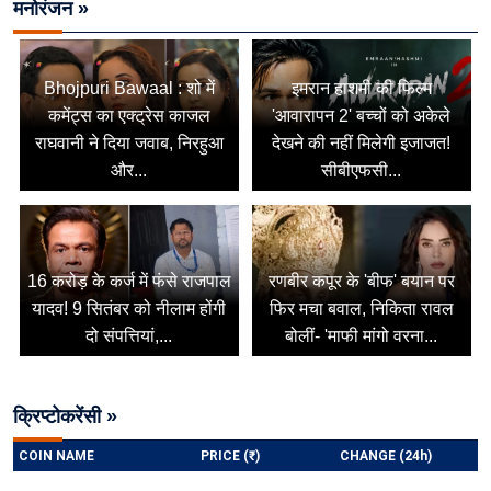
मनोरंजन »
Bhojpuri Bawaal : शो में
इमरान हाशमी की फिल्म
कमेंट्स का एक्ट्रेस काजल
'आवारापन 2' बच्चों को अकेले
राघवानी ने दिया जवाब, निरहुआ
देखने की नहीं मिलेगी इजाजत!
और...
सीबीएफसी...
16 करोड़ के कर्ज में फंसे राजपाल
रणबीर कपूर के 'बीफ' बयान पर
यादव! 9 सितंबर को नीलाम होंगी
फिर मचा बवाल, निकिता रावल
दो संपत्तियां,...
बोलीं- 'माफी मांगो वरना...
क्रिप्टोकरेंसी »