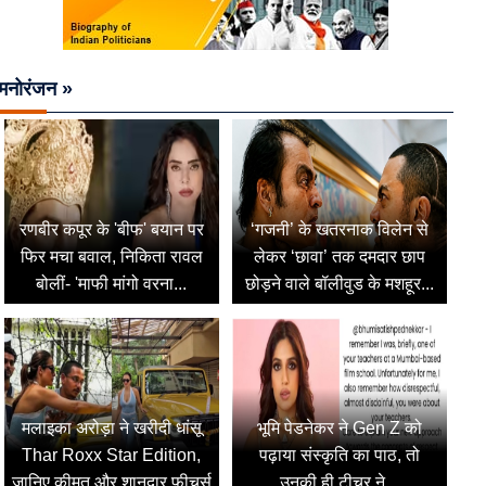
मनोरंजन »
रणबीर कपूर के 'बीफ' बयान पर
‘गजनी’ के खतरनाक विलेन से
फिर मचा बवाल, निकिता रावल
लेकर ‘छावा’ तक दमदार छाप
बोलीं- 'माफी मांगो वरना...
छोड़ने वाले बॉलीवुड के मशहूर...
मलाइका अरोड़ा ने खरीदी धांसू
भूमि पेडनेकर ने Gen Z को
Thar Roxx Star Edition,
पढ़ाया संस्कृति का पाठ, तो
जानिए कीमत और शानदार फीचर्स
उनकी ही टीचर ने...