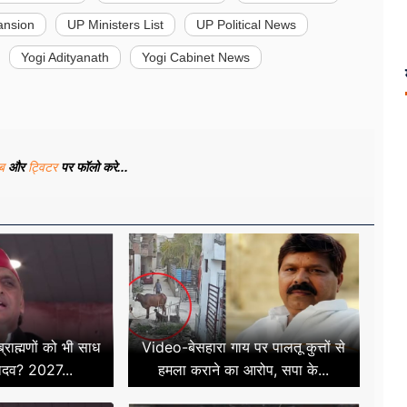
ansion
UP Ministers List
UP Political News
Yogi Adityanath
Yogi Cabinet News
ूब
और
ट्विटर
पर फॉलो करे...
राह्मणों को भी साध
Video-बेसहारा गाय पर पालतू कुत्तों से
ादव? 2027...
हमला कराने का आरोप, सपा के...