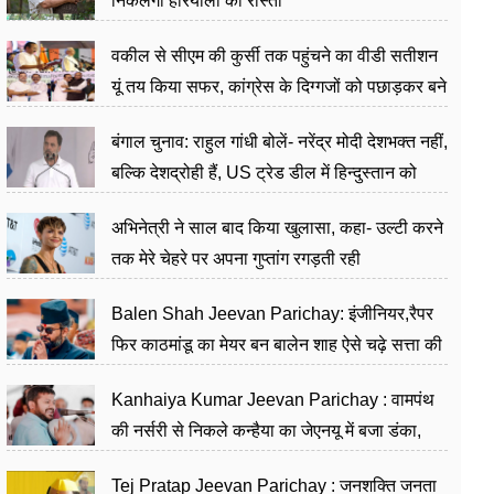
निकलेगा हरियाली का रास्ता
वकील से सीएम की कुर्सी तक पहुंचने का वीडी सतीशन
यूं तय किया सफर, कांग्रेस के दिग्गजों को पछाड़कर बने
जननेता
बंगाल चुनाव: राहुल गांधी बोलें- नरेंद्र मोदी देशभक्त नहीं,
बल्कि देशद्रोही हैं, US ट्रेड डील में हिन्दुस्तान को
बेचने का काम किया
अभिनेत्री ने साल बाद किया खुलासा, कहा- उल्टी करने
तक मेरे चेहरे पर अपना गुप्तांग रगड़ती रही
Balen Shah Jeevan Parichay: इंजीनियर,रैपर
फिर काठमांडू का मेयर बन बालेन शाह ऐसे चढ़े सत्ता की
सीढ़ियां, अब चलाएंगे नेपाल सरकार
Kanhaiya Kumar Jeevan Parichay : वामपंथ
की नर्सरी से निकले कन्हैया का जेएनयू में बजा डंका,
शिक्षा को मानते हैं समाज के बदलाव का हथियार
Tej Pratap Jeevan Parichay : जनशक्ति जनता