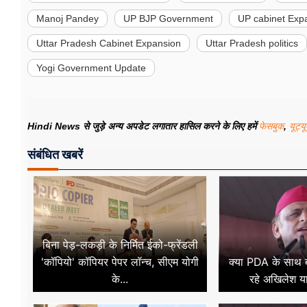
Manoj Pandey
UP BJP Government
UP cabinet Exp
Uttar Pradesh Cabinet Expansion
Uttar Pradesh politics
Yogi Government Update
Hindi News से जुड़े अन्य अपडेट लगातार हासिल करने के लिए हमें
फेसबुक
,
यूट्य
संबंधित खबरें
बिना पेड़-लकड़ी के निर्मित ईको-फ्रेंडली
'कॉपियो' कॉपियर पेपर लॉन्च, सीएम योगी
क्या PDA के साथ ब्
के...
रहे अखिलेश य