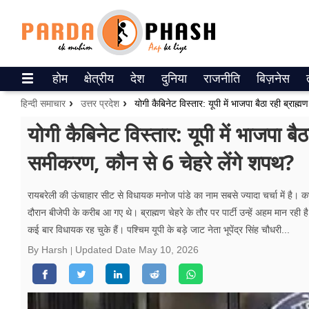
Trending on Google News
होम
क्षेत्रीय
देश
दुनिया
राजनीति
बिज़नेस
ePaper
हिन्दी समाचार
उत्तर प्रदेश
वेब स्टोरीज
योगी कैबिनेट विस्तार: यूपी में भाजपा 
समीकरण, कौन से 6 चेहरे लेंगे शपथ?
उत्तर प्रदेश
गैलरी
रायबरेली की ऊंचाहार सीट से विधायक मनोज पांडे का नाम सबसे ज्यादा चर्चा में है। कभी
दौरान बीजेपी के करीब आ गए थे। ब्राह्मण चेहरे के तौर पर पार्टी उन्हें अहम मान रही ह
वीडियो
कई बार विधायक रह चुके हैं। पश्चिम यूपी के बड़े जाट नेता भूपेंद्र सिंह चौधरी...
रिलेशनशिप
By Harsh
Updated Date
May 10, 2026
जीवन मंत्रा