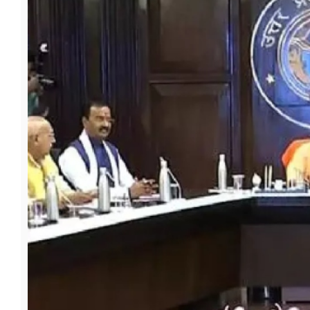
फूड
सेहत
ब्‍यूटी
जॉब्स
शिक्षा
अन्य खबरें