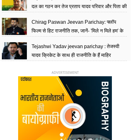
दल का गठन कर तेज प्रताप यादव परिवार और पिता की
पार्टी को दे रहे हैं चुनौती, विवादों से है गहरा नाता
Chirag Paswan Jeevan Parichay: फ्लॉप
फिल्म से हिट राजनीति तक, जानें- 'मिले न मिले हम' के
हीरो चिराग पासवान के केंद्रीय मंत्री बनने का सफर
Tejashwi Yadav jeevan parichay : तेजस्वी
यादव क्रिकेट के साथ ही राजनीति के हैं माहिर
खिलाड़ी, 26 साल की उम्र में संभाली डिप्टी सीएम की
कुर्सी
ADVERTISEMENT