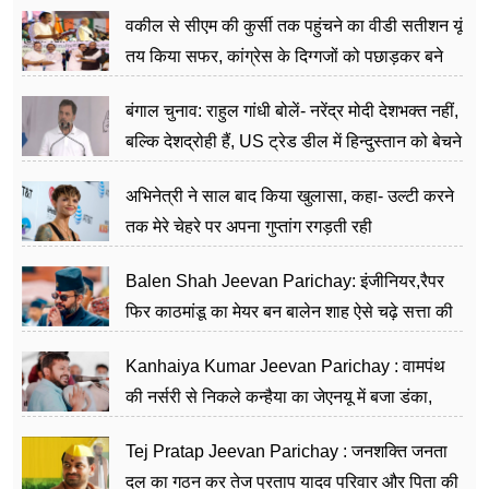
वकील से सीएम की कुर्सी तक पहुंचने का वीडी सतीशन यूं
तय किया सफर, कांग्रेस के दिग्गजों को पछाड़कर बने
जननेता
बंगाल चुनाव: राहुल गांधी बोलें- नरेंद्र मोदी देशभक्त नहीं,
बल्कि देशद्रोही हैं, US ट्रेड डील में हिन्दुस्तान को बेचने
का काम किया
अभिनेत्री ने साल बाद किया खुलासा, कहा- उल्टी करने
तक मेरे चेहरे पर अपना गुप्तांग रगड़ती रही
Balen Shah Jeevan Parichay: इंजीनियर,रैपर
फिर काठमांडू का मेयर बन बालेन शाह ऐसे चढ़े सत्ता की
सीढ़ियां, अब चलाएंगे नेपाल सरकार
Kanhaiya Kumar Jeevan Parichay : वामपंथ
की नर्सरी से निकले कन्हैया का जेएनयू में बजा डंका,
शिक्षा को मानते हैं समाज के बदलाव का हथियार
Tej Pratap Jeevan Parichay : जनशक्ति जनता
दल का गठन कर तेज प्रताप यादव परिवार और पिता की