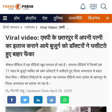
होम
क्षेत्रीय
देश
दुनिया
राजनीति
बिज़नेस
तक
Trending on Google News
हिन्दी समाचार
पर्दाफाश
Viral Video: एमपी के छतरपुर में अपनी पत्नी का इलाज कराने आये बुजुर्ग को डॉक्टरों ने घसीटते हुए बाहर फेंका
ePaper
Viral video: एमपी के छतरपुर में अपनी पत्नी
का इलाज कराने आये बुजुर्ग को डॉक्टरों ने घसीटते
वेब स्टोरीज
हुए बाहर फेंका
उत्तर प्रदेश
सोशल मीडिया में एक वीडियो खूब वायरल हो रहा है। वायरल वीडियो में जिसमें एक
गैलरी
77 साल के बुजुर्ग व्यक्ति को दबंग डॉक्टरों ने घसीटते हुए जिला अस्पताल से बाहर
फेंक दिया। मीडिया रिपोर्ट्स के अनुसार यह वायरल वीडियो मध्य प्रदेश के छतरपुर के
वीडियो
जिला अस्पताल का बताया जा रहा है।
रिलेशनशिप
By प्रिन्सी साहू
Updated Date
April 20, 2025
जीवन मंत्रा