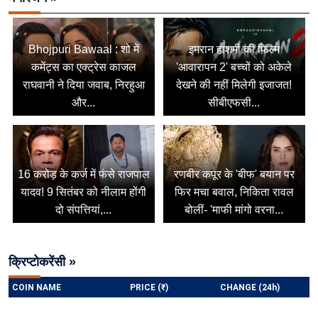
Bhojpuri Bawaal : शो में
इमरान हाशमी की फिल्म
कमेंट्स का एक्ट्रेस काजल
'आवारापन 2' बच्चों को अकेले
राघवानी ने दिया जवाब, निरहुआ
देखने की नहीं मिलेगी इजाजत!
और...
सीबीएफसी...
16 करोड़ के कर्ज में फंसे राजपाल
रणबीर कपूर के 'बीफ' बयान पर
यादव! 9 सितंबर को नीलाम होंगी
फिर मचा बवाल, निकिता रावल
दो संपत्तियां,...
बोलीं- 'माफी मांगो वरना...
क्रिप्टोकरेंसी »