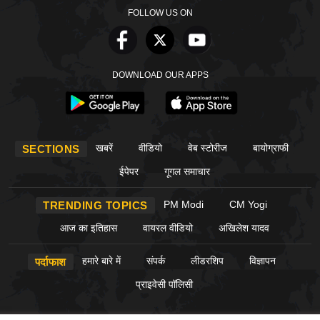
FOLLOW US ON
DOWNLOAD OUR APPS
खबरें
वीडियो
वेब स्टोरीज
बायोग्राफी
SECTIONS
ईपेपर
गूगल समाचार
PM Modi
CM Yogi
TRENDING TOPICS
आज का इतिहास
वायरल वीडियो
अखिलेश यादव
हमारे बारे में
संपर्क
लीडरशिप
विज्ञापन
पर्दाफाश
प्राइवेसी पॉलिसी