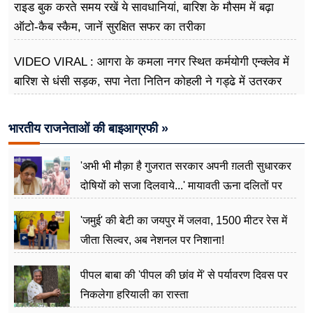
राइड बुक करते समय रखें ये सावधानियां, बारिश के मौसम में बढ़ा
ऑटो-कैब स्कैम, जानें सुरक्षित सफर का तरीका
VIDEO VIRAL : आगरा के कमला नगर स्थित कर्मयोगी एन्क्लेव में
बारिश से धंसी सड़क, सपा नेता नितिन कोहली ने गड्ढे में उतरकर
मापी विकास की गहराई
भारतीय राजनेताओं की बाइआग्रफी »
'अभी भी मौक़ा है गुजरात सरकार अपनी ग़लती सुधारकर
दोषियों को सजा दिलवाये...' मायावती ऊना दलितों पर
अत्याचार मामले में हुईं आगबबूला
'जमुई' की बेटी का जयपुर में जलवा, 1500 मीटर रेस में
जीता सिल्वर, अब नेशनल पर निशाना!
पीपल बाबा की 'पीपल की छांव में' से पर्यावरण दिवस पर
निकलेगा हरियाली का रास्ता