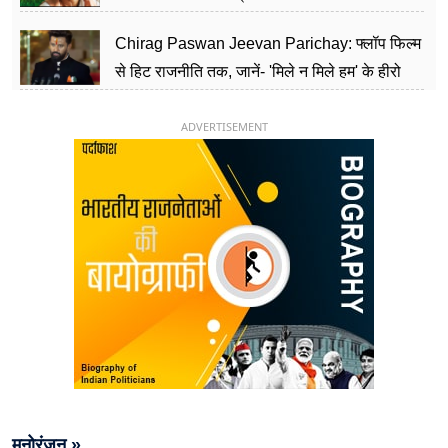
पार्टी को दे रहे हैं चुनौती, विवादों से है गहरा नाता
Chirag Paswan Jeevan Parichay: फ्लॉप फिल्म
से हिट राजनीति तक, जानें- 'मिले न मिले हम' के हीरो
चिराग पासवान के केंद्रीय मंत्री बनने का सफर
ADVERTISEMENT
मनोरंजन »