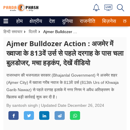
होम
क्षेत्रीय
देश
दुनिया
राजनीति
बिज़नेस
तक
Trending on Google News
हिन्दी समाचार
दिल्ली
Ajmer Bulldozer Action : अजमेर में ख्वाजा के 813वें उर्स से पहले दरगाह के पास चला बुलडोजर, मचा हड़कंप, देखें वीडियो
ePaper
Ajmer Bulldozer Action : अजमेर में
ख्वाजा के 813वें उर्स से पहले दरगाह के पास चला
वेब स्टोरीज
बुलडोजर, मचा हड़कंप, देखें वीडियो
उत्तर प्रदेश
राजस्थान की भजनलाल सरकार (Bhajanlal Government) ने अजमेर शहर
गैलरी
(Ajmer City) में ख्वाजा गरीब नवाज के 813वें उर्स (813th Urs of Khwaja
Garib Nawaz) से पहले दरगाह इलाके में नगर निगम ने अवैध अतिक्रमण के
वीडियो
खिलाफ बड़ी कार्रवाई शुरू कर दी है।
रिलेशनशिप
By santosh singh
Updated Date
December 26, 2024
जीवन मंत्रा