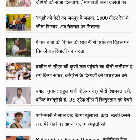
दोषियों को सजा दिलवाये...' मायावती ऊना दलितों पर
अत्याचार मामले में हुईं आगबबूला
'जमुई' की बेटी का जयपुर में जलवा, 1500 मीटर रेस में
जीता सिल्वर, अब नेशनल पर निशाना!
पीपल बाबा की 'पीपल की छांव में' से पर्यावरण दिवस पर
निकलेगा हरियाली का रास्ता
वकील से सीएम की कुर्सी तक पहुंचने का वीडी सतीशन यूं
तय किया सफर, कांग्रेस के दिग्गजों को पछाड़कर बने
जननेता
बंगाल चुनाव: राहुल गांधी बोलें- नरेंद्र मोदी देशभक्त नहीं,
बल्कि देशद्रोही हैं, US ट्रेड डील में हिन्दुस्तान को बेचने
का काम किया
अभिनेत्री ने साल बाद किया खुलासा, कहा- उल्टी करने
तक मेरे चेहरे पर अपना गुप्तांग रगड़ती रही
Balen Shah Jeevan Parichay: इंजीनियर,रैपर