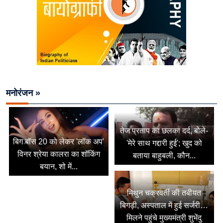
मनोरंजन »
तेज प्रताप का छलका दर्द, बोले-
बिग बॉस 20 को लेकर 'लॉक अप'
'मेरे साथ गद्दारी हुई'; खुद को
विनर श्रेया कालरा का शॉकिंग
बताया बाहुबली, कौन...
बयान, शो में...
मिथुन चक्रवर्ती की तबीयत
बिगड़ी, अस्पताल में हुई सर्जरी…
मिलने पहुंचे मुख्यमंत्री शुभेंदु