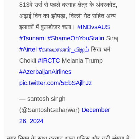
813वें उर्स से पहले दरगाह क्षेत्र के अंदरकोट,
अढ़ाई दिन का झोपड़ा, दिल्ली गेट सहित अन्य
इलाकों में बुलडोजर चला।
#INDvsAUS
#Tsunami
#ShameOnYouStalin
Siraj
#Airtel
#காலமானார்_விஜய்
सिख धर्म
Chokli
#IRCTC
Melania Trump
#AzerbaijanAirlines
pic.twitter.com/5EbSAjlhJz
— santosh singh
(@SantoshGaharwar)
December
26, 2024
नगर निगम के साथ दरगाह थाना पुलिस और बड़ी संख्या में