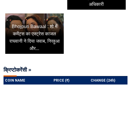
अधिकारी
Bhojpuri Bawaal : शो में
कमेंट्स का एक्ट्रेस काजल
राघवानी ने दिया जवाब, निरहुआ
और...
क्रिप्टोकरेंसी »