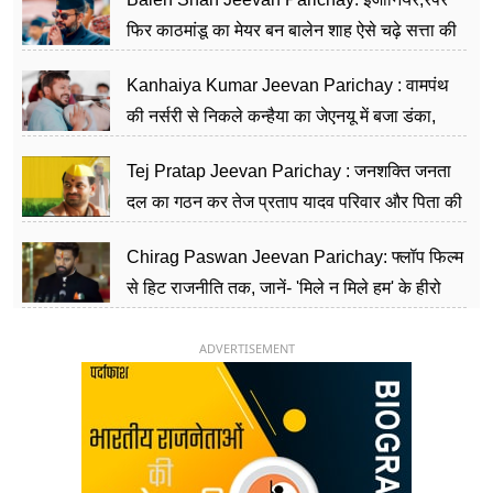
फिर काठमांडू का मेयर बन बालेन शाह ऐसे चढ़े सत्ता की
सीढ़ियां, अब चलाएंगे नेपाल सरकार
Kanhaiya Kumar Jeevan Parichay : वामपंथ
की नर्सरी से निकले कन्हैया का जेएनयू में बजा डंका,
शिक्षा को मानते हैं समाज के बदलाव का हथियार
Tej Pratap Jeevan Parichay : जनशक्ति जनता
दल का गठन कर तेज प्रताप यादव परिवार और पिता की
पार्टी को दे रहे हैं चुनौती, विवादों से है गहरा नाता
Chirag Paswan Jeevan Parichay: फ्लॉप फिल्म
से हिट राजनीति तक, जानें- 'मिले न मिले हम' के हीरो
चिराग पासवान के केंद्रीय मंत्री बनने का सफर
ADVERTISEMENT