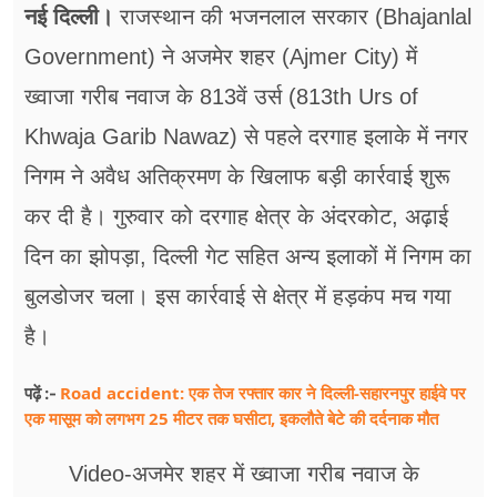
फूड
नई दिल्ली।
राजस्थान की भजनलाल सरकार (Bhajanlal
Government) ने अजमेर शहर (Ajmer City) में
सेहत
ख्वाजा गरीब नवाज के 813वें उर्स (813th Urs of
ब्‍यूटी
Khwaja Garib Nawaz) से पहले दरगाह इलाके में नगर
जॉब्स
निगम ने अवैध अतिक्रमण के खिलाफ बड़ी कार्रवाई शुरू
शिक्षा
कर दी है। गुरुवार को दरगाह क्षेत्र के अंदरकोट, अढ़ाई
दिन का झोपड़ा, दिल्ली गेट सहित अन्य इलाकों में निगम का
अन्य खबरें
बुलडोजर चला। इस कार्रवाई से क्षेत्र में हड़कंप मच गया
है।
Road accident: एक तेज रफ्तार कार ने दिल्ली-सहारनपुर हाईवे पर
पढ़ें :-
एक मासूम को लगभग 25 मीटर तक घसीटा, इकलौते बेटे की दर्दनाक मौत
Video-अजमेर शहर में ख्वाजा गरीब नवाज के