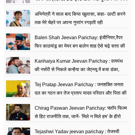
का काम किया
अभिनेत्री ने साल बाद किया खुलासा, कहा- उल्टी करने
तक मेरे चेहरे पर अपना गुप्तांग रगड़ती रही
Balen Shah Jeevan Parichay: इंजीनियर,रैपर
फिर काठमांडू का मेयर बन बालेन शाह ऐसे चढ़े सत्ता की
सीढ़ियां, अब चलाएंगे नेपाल सरकार
Kanhaiya Kumar Jeevan Parichay : वामपंथ
की नर्सरी से निकले कन्हैया का जेएनयू में बजा डंका,
शिक्षा को मानते हैं समाज के बदलाव का हथियार
Tej Pratap Jeevan Parichay : जनशक्ति जनता
दल का गठन कर तेज प्रताप यादव परिवार और पिता की
पार्टी को दे रहे हैं चुनौती, विवादों से है गहरा नाता
Chirag Paswan Jeevan Parichay: फ्लॉप फिल्म
से हिट राजनीति तक, जानें- 'मिले न मिले हम' के हीरो
चिराग पासवान के केंद्रीय मंत्री बनने का सफर
Tejashwi Yadav jeevan parichay : तेजस्वी