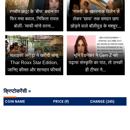
रणबीर कपूर के 'बीफ' बयान पर
‘गजनी’ के खतरनाक विलेन से
फिर मचा बवाल, निकिता रावल
लेकर ‘छावा’ तक दमदार छाप
बोलीं- 'माफी मांगो वरना...
छोड़ने वाले बॉलीवुड के मशहूर...
मलाइका अरोड़ा ने खरीदी धांसू
भूमि पेडनेकर ने Gen Z को
Thar Roxx Star Edition,
पढ़ाया संस्कृति का पाठ, तो उनकी
जानिए कीमत और शानदार फीचर्स
ही टीचर ने...
क्रिप्टोकरेंसी »