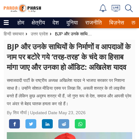
होम
क्षेत्रीय
देश
दुनिया
राजनीति
बिज़नेस
तक
Trending on Google News
हिन्दी समाचार
उत्तर प्रदेश
BJP और उनके साथियों के निर्माणों व आपदाओं के नाम पर बटोरे गये ‘तरह-तरह’ के चंदे का हिसाब मांगा जाए और उनका हो ऑडिट: अखिलेश यादव
ePaper
BJP और उनके साथियों के निर्माणों व आपदाओं के
नाम पर बटोरे गये ‘तरह-तरह’ के चंदे का हिसाब
वेब स्टोरीज
मांगा जाए और उनका हो ऑडिट: अखिलेश यादव
उत्तर प्रदेश
समाजवादी पार्टी के राष्ट्रीय अध्यक्ष अखिलेश यादव ने भाजपा सरकार पर निशाना
गैलरी
साधा है। उन्होंने सोशल मीडिया एक्स पर लिखा कि, असली शस्त्र के तो लाइसेंस
बनते हैं लेकिन कुछ अदृश्य शस्त्र भी हैं, जो गुप्त रूप से देश, समाज और आपसी प्रेम
वीडियो
पर अंदर से बेहद घातक हमला कर रहे हैं।
रिलेशनशिप
By शिव मौर्या
Updated Date
May 23, 2026
जीवन मंत्रा