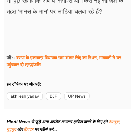
भी पूछ रहे हैं कि अब ये ‘संगी-साथी’ किस नई साज़िश के
तहत ‘मानस के मान’ पर लाठियां चलवा रहे हैं?
बसपा के एकमात्र विधायक उमा शंकर सिंह का निधन, मायावती ने घर
पढ़ें :-
पहुंचकर दी श्रद्धांजलि
इन टॉपिक्स पर और पढ़ें:
akhilesh yadav
BJP
UP News
Hindi News से जुड़े अन्य अपडेट लगातार हासिल करने के लिए हमें
फेसबुक
,
यूट्यूब
और
ट्विटर
पर फॉलो करे...