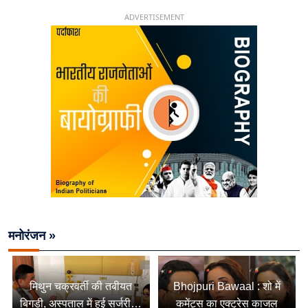
ADVERTISEMENT
मनोरंजन »
मिथुन चक्रवर्ती की तबीयत
Bhojpuri Bawaal : शो में
बिगड़ी, अस्पताल में हुई सर्जरी…
कमेंट्स का एक्ट्रेस काजल