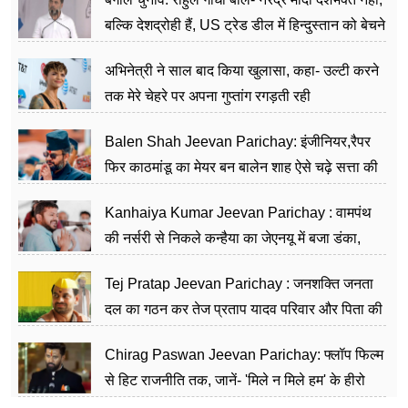
बल्कि देशद्रोही हैं, US ट्रेड डील में हिन्दुस्तान को बेचने
का काम किया
अभिनेत्री ने साल बाद किया खुलासा, कहा- उल्टी करने
तक मेरे चेहरे पर अपना गुप्तांग रगड़ती रही
Balen Shah Jeevan Parichay: इंजीनियर,रैपर
फिर काठमांडू का मेयर बन बालेन शाह ऐसे चढ़े सत्ता की
सीढ़ियां, अब चलाएंगे नेपाल सरकार
Kanhaiya Kumar Jeevan Parichay : वामपंथ
की नर्सरी से निकले कन्हैया का जेएनयू में बजा डंका,
शिक्षा को मानते हैं समाज के बदलाव का हथियार
Tej Pratap Jeevan Parichay : जनशक्ति जनता
दल का गठन कर तेज प्रताप यादव परिवार और पिता की
पार्टी को दे रहे हैं चुनौती, विवादों से है गहरा नाता
Chirag Paswan Jeevan Parichay: फ्लॉप फिल्म
से हिट राजनीति तक, जानें- 'मिले न मिले हम' के हीरो
चिराग पासवान के केंद्रीय मंत्री बनने का सफर