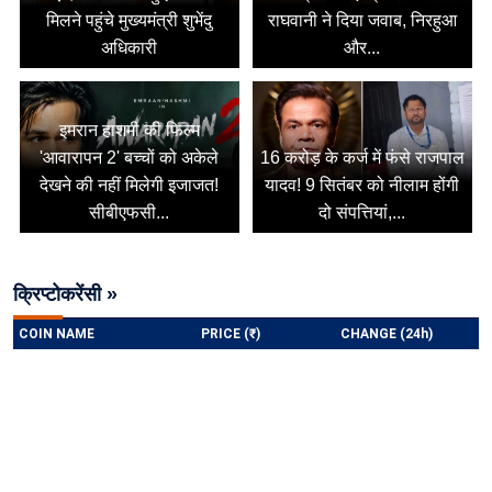
मिलने पहुंचे मुख्यमंत्री शुभेंदु
राघवानी ने दिया जवाब, निरहुआ
अधिकारी
और...
इमरान हाशमी की फिल्म
'आवारापन 2' बच्चों को अकेले
16 करोड़ के कर्ज में फंसे राजपाल
देखने की नहीं मिलेगी इजाजत!
यादव! 9 सितंबर को नीलाम होंगी
सीबीएफसी...
दो संपत्तियां,...
क्रिप्टोकरेंसी »