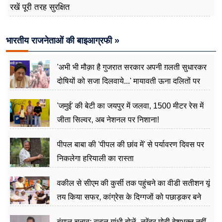
रखें पूरी तरह सुरक्षित
भारतीय राजनेताओं की बाइआग्रफी »
'अभी भी मौक़ा है गुजरात सरकार अपनी ग़लती सुधारकर
दोषियों को सजा दिलवाये...' मायावती ऊना दलितों पर
अत्याचार मामले में हुईं आगबबूला
'जमुई' की बेटी का जयपुर में जलवा, 1500 मीटर रेस में
जीता सिल्वर, अब नेशनल पर निशाना!
पीपल बाबा की 'पीपल की छांव में' से पर्यावरण दिवस पर
निकलेगा हरियाली का रास्ता
वकील से सीएम की कुर्सी तक पहुंचने का वीडी सतीशन यूं
तय किया सफर, कांग्रेस के दिग्गजों को पछाड़कर बने
जननेता
बंगाल चुनाव: राहुल गांधी बोलें- नरेंद्र मोदी देशभक्त नहीं,