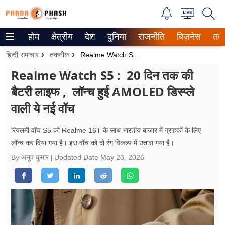
होम
क्षेत्रीय
देश
दुनिया
राजनीति
बिज़नेस
तक
Trending on Google News
हिन्दी समाचार
तकनीक
Realme Watch S5 : 20 दिन तक की बैटरी लाइफ , लॉन्च हुई AMOLED डिस्प्ले वाली ये नई वॉच
ePaper
Realme Watch S5 : 20 दिन तक की
बैटरी लाइफ , लॉन्च हुई AMOLED डिस्प्ले
वेब स्टोरीज
वाली ये नई वॉच
उत्तर प्रदेश
रियलमी वॉच S5 को Realme 16T के साथ भारतीय बाजार में ग्राहकों के लिए
गैलरी
लॉन्च कर दिया गया है। इस वॉच को दो रंग विकल्प में उतारा गया है।
By अनूप कुमार
Updated Date
May 23, 2026
वीडियो
रिलेशनशिप
जीवन मंत्रा