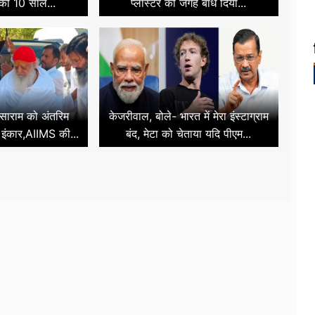
को 10 साल...
प्लास्टर की जगह बांध दिया...
 आसाराम को अंतरिम
केजरीवाल, बोले- भारत में मेरा इंस्टाग्राम
 इंकार,AIIMS की...
बंद, मेटा को चेताया यदि पीएम...