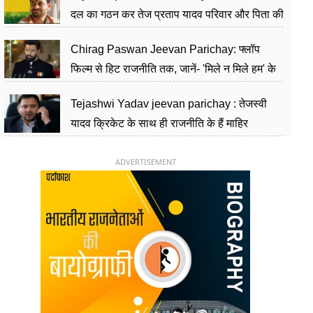
दल का गठन कर तेज प्रताप यादव परिवार और पिता की
पार्टी को दे रहे हैं चुनौती, विवादों से है गहरा नाता
Chirag Paswan Jeevan Parichay: फ्लॉप
फिल्म से हिट राजनीति तक, जानें- 'मिले न मिले हम' के
हीरो चिराग पासवान के केंद्रीय मंत्री बनने का सफर
Tejashwi Yadav jeevan parichay : तेजस्वी
यादव क्रिकेट के साथ ही राजनीति के हैं माहिर
खिलाड़ी, 26 साल की उम्र में संभाली डिप्टी सीएम की
कुर्सी
ADVERTISEMENT