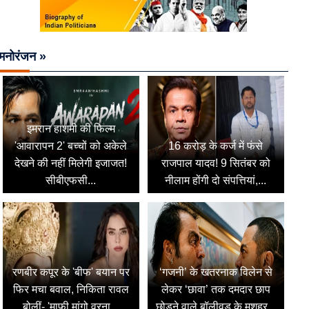
मनोरंजन »
इमरान हाशमी की फिल्म
'आवारापन 2' बच्चों को अकेले
16 करोड़ के कर्ज में फंसे
देखने की नहीं मिलेगी इजाजत!
राजपाल यादव! 9 सितंबर को
सीबीएफसी...
नीलाम होंगी दो संपत्तियां,...
रणबीर कपूर के 'बीफ' बयान पर
‘गजनी’ के खतरनाक विलेन से
फिर मचा बवाल, निकिता रावल
लेकर ‘छावा’ तक दमदार छाप
बोलीं- 'माफी मांगो वरना...
छोड़ने वाले बॉलीवुड के मशहूर...