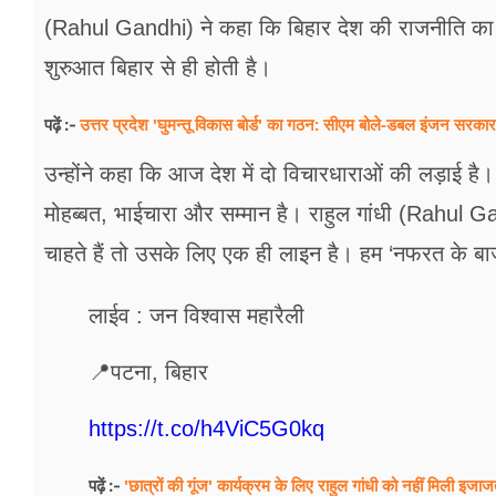
फूड
(Rahul Gandhi) ने कहा कि बिहार देश की राजनीति का ‘न
सेहत
शुरुआत बिहार से ही होती है।
ब्‍यूटी
उत्तर प्रदेश 'घुमन्तू विकास बोर्ड' का गठन: सीएम बोले-डबल इंजन सरकार प
पढ़ें :-
जॉब्स
उन्होंने कहा कि आज देश में दो विचारधाराओं की लड़ाई 
शिक्षा
मोहब्बत, भाईचारा और सम्मान है। राहुल गांधी (Rahu
चाहते हैं तो उसके लिए एक ही लाइन है। हम ‘नफरत के बाजा
अन्य खबरें
लाईव : जन विश्वास महारैली
📍पटना, बिहार
https://t.co/h4ViC5G0kq
'छात्रों की गूंज' कार्यक्रम के लिए राहुल गांधी को नहीं मिली इज
पढ़ें :-