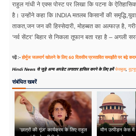
राहुल गांधी ने एक्स पोस्ट पर लिखा कि पटना के ऐतिहासिक 
है। उन्होंने कहा कि INDIA मतलब किसानों की समृद्धि,यु
ताकत,जन जन की हिस्सेदारी, मोहब्बत का अल्फाज़ है, गरीब
‘नर्व सेंटर’ बिहार से निकला तूफान बता रहा है – अगली 
होर्मुज जलमार्ग खोलने के लिए 60 दिवसीय प्रस्तावित समझौते पर बढ़े कदम
पढ़ें :-
Hindi News से जुड़े अन्य अपडेट लगातार हासिल करने के लिए हमें
फेसबुक
,
यूट्य
संबंधित खबरें
'छात्रों की गूंज' कार्यक्रम के लिए राहुल
यौन उत्पीड़न केस मे