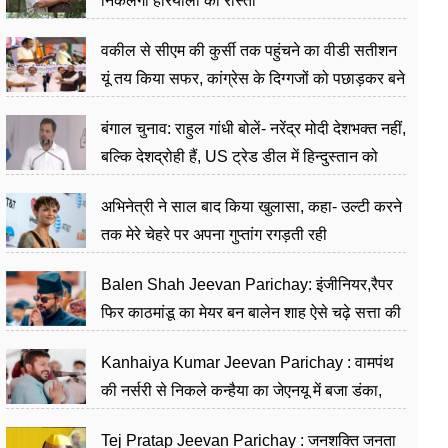
निकलेगा हरियाली का रास्ता
वकील से सीएम की कुर्सी तक पहुंचने का वीडी सतीशन
यूं तय किया सफर, कांग्रेस के दिग्गजों को पछाड़कर बने
जननेता
बंगाल चुनाव: राहुल गांधी बोलें- नरेंद्र मोदी देशभक्त नहीं,
बल्कि देशद्रोही हैं, US ट्रेड डील में हिन्दुस्तान को
बेचने का काम किया
अभिनेत्री ने साल बाद किया खुलासा, कहा- उल्टी करने
तक मेरे चेहरे पर अपना गुप्तांग रगड़ती रही
Balen Shah Jeevan Parichay: इंजीनियर,रैपर
फिर काठमांडू का मेयर बन बालेन शाह ऐसे चढ़े सत्ता की
सीढ़ियां, अब चलाएंगे नेपाल सरकार
Kanhaiya Kumar Jeevan Parichay : वामपंथ
की नर्सरी से निकले कन्हैया का जेएनयू में बजा डंका,
शिक्षा को मानते हैं समाज के बदलाव का हथियार
Tej Pratap Jeevan Parichay : जनशक्ति जनता