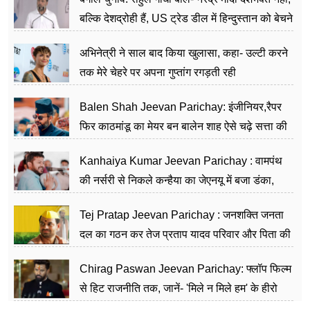
बल्कि देशद्रोही हैं, US ट्रेड डील में हिन्दुस्तान को बेचने
का काम किया
अभिनेत्री ने साल बाद किया खुलासा, कहा- उल्टी करने
तक मेरे चेहरे पर अपना गुप्तांग रगड़ती रही
Balen Shah Jeevan Parichay: इंजीनियर,रैपर
फिर काठमांडू का मेयर बन बालेन शाह ऐसे चढ़े सत्ता की
सीढ़ियां, अब चलाएंगे नेपाल सरकार
Kanhaiya Kumar Jeevan Parichay : वामपंथ
की नर्सरी से निकले कन्हैया का जेएनयू में बजा डंका,
शिक्षा को मानते हैं समाज के बदलाव का हथियार
Tej Pratap Jeevan Parichay : जनशक्ति जनता
दल का गठन कर तेज प्रताप यादव परिवार और पिता की
पार्टी को दे रहे हैं चुनौती, विवादों से है गहरा नाता
Chirag Paswan Jeevan Parichay: फ्लॉप फिल्म
से हिट राजनीति तक, जानें- 'मिले न मिले हम' के हीरो
चिराग पासवान के केंद्रीय मंत्री बनने का सफर