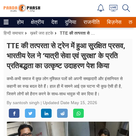
होम
क्षेत्रीय
देश
दुनिया
राजनीति
बिज़नेस
तक
Trending on Google News
हिन्दी समाचार
ख़बरें जरा हटके
TTE की तत्परता से ट्रेन में हुआ सुरक्षित प्रसव, भारतीय रेल ने ‘यात्री सेवा एवं सुरक्षा’ के प्रति प्रतिबद्धता का उत्कृष्ट उदाहरण पेश किया
ePaper
TTE की तत्परता से ट्रेन में हुआ सुरक्षित प्रसव,
भारतीय रेल ने ‘यात्री सेवा एवं सुरक्षा’ के प्रति
वेब स्टोरीज
प्रतिबद्धता का उत्कृष्ट उदाहरण पेश किया
उत्तर प्रदेश
कभी-कभी समाज में कुछ लोग मुश्किल पलों को अपनी समझदारी और इंसानियत से
गैलरी
कहानी का रुख बदल देते हैं। हाल ही में सामने आई एक घटना भी कुछ ऐसी ही है,
जिसने लोगों को हैरान करने के साथ-साथ भावुक भी कर दिया है।
वीडियो
By santosh singh
Updated Date
May 15, 2026
रिलेशनशिप
जीवन मंत्रा