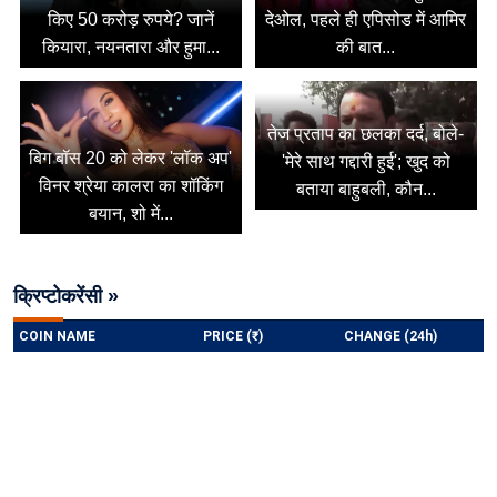
किए 50 करोड़ रुपये? जानें
देओल, पहले ही एपिसोड में आमिर
कियारा, नयनतारा और हुमा...
की बात...
तेज प्रताप का छलका दर्द, बोले-
बिग बॉस 20 को लेकर 'लॉक अप'
'मेरे साथ गद्दारी हुई'; खुद को
विनर श्रेया कालरा का शॉकिंग
बताया बाहुबली, कौन...
बयान, शो में...
क्रिप्टोकरेंसी »