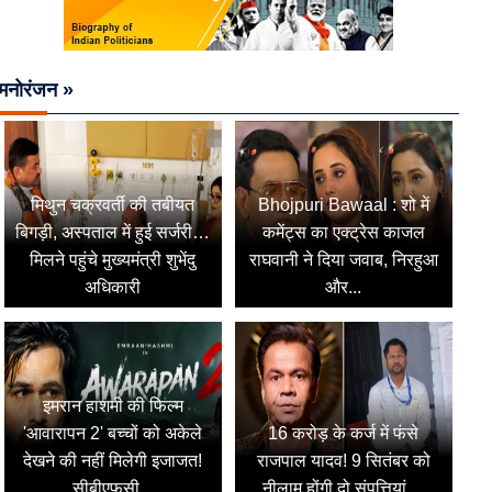
मनोरंजन »
मिथुन चक्रवर्ती की तबीयत
Bhojpuri Bawaal : शो में
बिगड़ी, अस्पताल में हुई सर्जरी…
कमेंट्स का एक्ट्रेस काजल
मिलने पहुंचे मुख्यमंत्री शुभेंदु
राघवानी ने दिया जवाब, निरहुआ
अधिकारी
और...
इमरान हाशमी की फिल्म
'आवारापन 2' बच्चों को अकेले
16 करोड़ के कर्ज में फंसे
देखने की नहीं मिलेगी इजाजत!
राजपाल यादव! 9 सितंबर को
सीबीएफसी...
नीलाम होंगी दो संपत्तियां,...