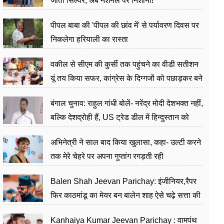
जीता सिल्वर, अब नेशनल पर निशाना!
पीपल बाबा की 'पीपल की छांव में' से पर्यावरण दिवस पर
निकलेगा हरियाली का रास्ता
वकील से सीएम की कुर्सी तक पहुंचने का वीडी सतीशन
यूं तय किया सफर, कांग्रेस के दिग्गजों को पछाड़कर बने
जननेता
बंगाल चुनाव: राहुल गांधी बोलें- नरेंद्र मोदी देशभक्त नहीं,
बल्कि देशद्रोही हैं, US ट्रेड डील में हिन्दुस्तान को
बेचने का काम किया
अभिनेत्री ने साल बाद किया खुलासा, कहा- उल्टी करने
तक मेरे चेहरे पर अपना गुप्तांग रगड़ती रही
Balen Shah Jeevan Parichay: इंजीनियर,रैपर
फिर काठमांडू का मेयर बन बालेन शाह ऐसे चढ़े सत्ता की
सीढ़ियां, अब चलाएंगे नेपाल सरकार
Kanhaiya Kumar Jeevan Parichay : वामपंथ