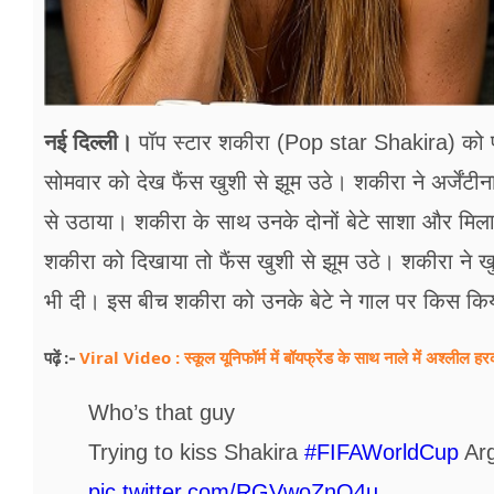
नई दिल्‍ली।
पॉप स्‍टार शकीरा (Pop star Shakira) को
सोमवार को देख फैंस खुशी से झूम उठे। शकीरा ने अर्जेंटीना
से उठाया। शकीरा के साथ उनके दोनों बेटे साशा और मिलान भ
शकीरा को दिखाया तो फैंस खुशी से झूम उठे। शकीरा ने 
भी दी। इस बीच शकीरा को उनके बेटे ने गाल पर किस कि
Viral Video : स्कूल यूनिफॉर्म में बॉयफ्रेंड के साथ नाले में अश्लील 
पढ़ें :-
Who’s that guy
Trying to kiss Shakira
#FIFAWorldCup
Arg
pic.twitter.com/RGVwoZnQ4u