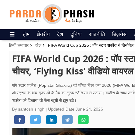
Trending on Google News
होम
क्षेत्रीय
देश
दुनिया
राजनीति
बिज़नेस
ePaper
हिन्दी समाचार
खेल
वेब स्टोरीज
FIFA World Cup 2026 : पॉप स्‍टार
चीयर, ‘Flying Kiss’ वीडियो वायरल
उत्तर प्रदेश
गैलरी
पॉप स्‍टार शकीरा (Pop star Shakira) को फीफा विश्‍व कप 2026 (FIFA World Cu
ऑस्ट्रिया के बीच ग्रुप-जे के मैच का लुत्‍फ स्‍टेडियम से उठाया। शकीरा के साथ उनके 
वीडियो
शकीरा को दिखाया तो फैंस खुशी से झूम उठे।
रिलेशनशिप
By santosh singh
Updated Date
June 24, 2026
जीवन मंत्रा