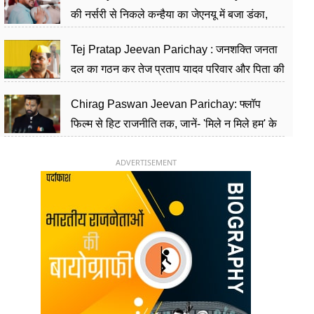
की नर्सरी से निकले कन्हैया का जेएनयू में बजा डंका,
शिक्षा को मानते हैं समाज के बदलाव का हथियार
Tej Pratap Jeevan Parichay : जनशक्ति जनता
दल का गठन कर तेज प्रताप यादव परिवार और पिता की
पार्टी को दे रहे हैं चुनौती, विवादों से है गहरा नाता
Chirag Paswan Jeevan Parichay: फ्लॉप
फिल्म से हिट राजनीति तक, जानें- 'मिले न मिले हम' के
हीरो चिराग पासवान के केंद्रीय मंत्री बनने का सफर
ADVERTISEMENT