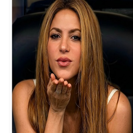
फूड
सेहत
ब्‍यूटी
जॉब्स
शिक्षा
अन्य खबरें