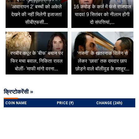
'आवारापन 2' बच्चों को अकेले
16 करोड़ के कर्ज में फंसे राजपाल
देखने की नहीं मिलेगी इजाजत!
यादव! 9 सितंबर को नीलाम होंगी
सीबीएफसी...
दो संपत्तियां,...
रणबीर कपूर के 'बीफ' बयान पर
‘गजनी’ के खतरनाक विलेन से
फिर मचा बवाल, निकिता रावल
लेकर ‘छावा’ तक दमदार छाप
बोलीं- 'माफी मांगो वरना...
छोड़ने वाले बॉलीवुड के मशहूर...
क्रिप्टोकरेंसी »