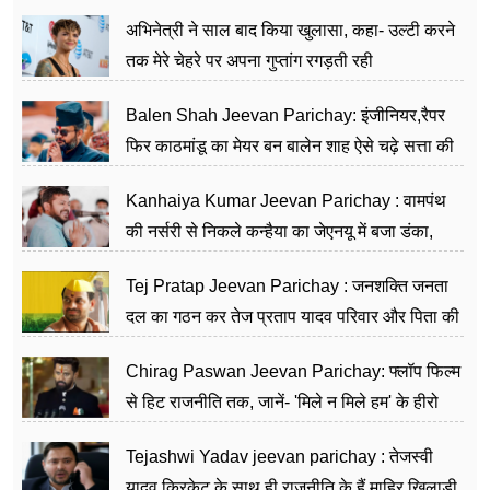
का काम किया
अभिनेत्री ने साल बाद किया खुलासा, कहा- उल्टी करने
तक मेरे चेहरे पर अपना गुप्तांग रगड़ती रही
Balen Shah Jeevan Parichay: इंजीनियर,रैपर
फिर काठमांडू का मेयर बन बालेन शाह ऐसे चढ़े सत्ता की
सीढ़ियां, अब चलाएंगे नेपाल सरकार
Kanhaiya Kumar Jeevan Parichay : वामपंथ
की नर्सरी से निकले कन्हैया का जेएनयू में बजा डंका,
शिक्षा को मानते हैं समाज के बदलाव का हथियार
Tej Pratap Jeevan Parichay : जनशक्ति जनता
दल का गठन कर तेज प्रताप यादव परिवार और पिता की
पार्टी को दे रहे हैं चुनौती, विवादों से है गहरा नाता
Chirag Paswan Jeevan Parichay: फ्लॉप फिल्म
से हिट राजनीति तक, जानें- 'मिले न मिले हम' के हीरो
चिराग पासवान के केंद्रीय मंत्री बनने का सफर
Tejashwi Yadav jeevan parichay : तेजस्वी
यादव क्रिकेट के साथ ही राजनीति के हैं माहिर खिलाड़ी,