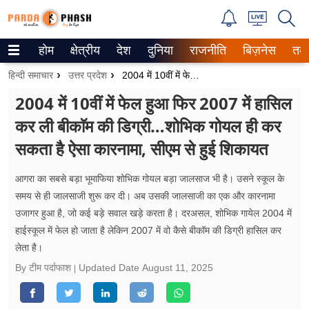
होम
क्षेत्रीय
देश
दुनिया
राजनीति
बिज़नेस
तक
Trending on Google News
हिन्दी समाचार
उत्तर प्रदेश
2004 में 10वीं में फेल हुआ फिर 2007 में हासिल कर ली बीकाॅम की डिग्री…शोभिक गोयल ही कर सकता है ऐसा कारनामा, सीएम से हुई शिकायत
ePaper
2004 में 10वीं में फेल हुआ फिर 2007 में हासिल
कर ली बीकाॅम की डिग्री…शोभिक गोयल ही कर
वेब स्टोरीज
सकता है ऐसा कारनामा, सीएम से हुई शिकायत
उत्तर प्रदेश
आगरा का सबसे बड़ा भूमाफिया शोभिक गोयल बड़ा जालसाज भी है। उसने स्कूल के
गैलरी
समय से ही जालसाजी शुरू कर दी। अब उसकी जालसाजी का एक और कारनामा
उजागर हुआ है, जो कई बड़े सवाल खड़े करता है। दरअसल, शोभिक गायेल 2004 में
वीडियो
हाईस्कूल में फेल हो जाता है लेकिन 2007 में वो कैसे बीकॉम की डिग्री हासिल कर
लेता है।
रिलेशनशिप
By टीम पर्दाफाश
Updated Date
August 11, 2025
जीवन मंत्रा