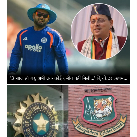
'3 साल हो गए, अभी तक कोई ज़मीन नहीं मिली...' क्रिकेटर ऋषभ...