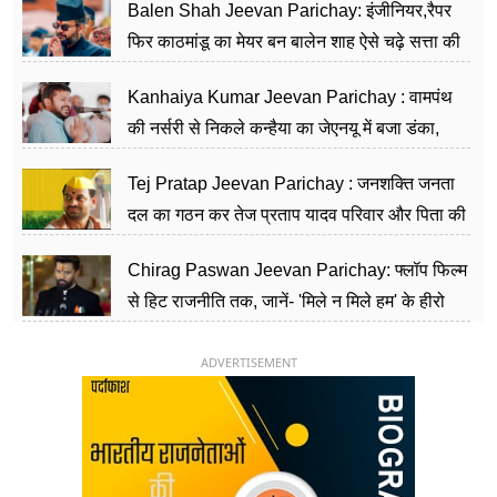
Balen Shah Jeevan Parichay: इंजीनियर,रैपर
फिर काठमांडू का मेयर बन बालेन शाह ऐसे चढ़े सत्ता की
सीढ़ियां, अब चलाएंगे नेपाल सरकार
Kanhaiya Kumar Jeevan Parichay : वामपंथ
की नर्सरी से निकले कन्हैया का जेएनयू में बजा डंका,
शिक्षा को मानते हैं समाज के बदलाव का हथियार
Tej Pratap Jeevan Parichay : जनशक्ति जनता
दल का गठन कर तेज प्रताप यादव परिवार और पिता की
पार्टी को दे रहे हैं चुनौती, विवादों से है गहरा नाता
Chirag Paswan Jeevan Parichay: फ्लॉप फिल्म
से हिट राजनीति तक, जानें- 'मिले न मिले हम' के हीरो
चिराग पासवान के केंद्रीय मंत्री बनने का सफर
ADVERTISEMENT