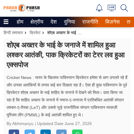
होम
क्षेत्रीय
देश
दुनिया
राजनीति
बिज़नेस
तक
Trending on Google News
हिन्दी समाचार
क्रिकेट
शोएब अख्तर के भाई के जनाजे में शामिल हुआ लश्कर आतंकी, पाक क्रिकेटरों का टेरर लव हुआ एक्सपोज
ePaper
शोएब अख्तर के भाई के जनाजे में शामिल हुआ
लश्कर आतंकी, पाक क्रिकेटरों का टेरर लव हुआ
वेब स्टोरीज
एक्सपोज
उत्तर प्रदेश
Cricket News : भारत के खिलाफ पाकिस्तान क्रिकेटर हमेशा से आग उगलते रहे हैं
गैलरी
और उनका आतंकियों से लगाव कई बार दिखता रहा है। ऐसा ही कुछ पाकिस्तान के पूर्व
क्रिकेटर शोएब अख्तर के भाई शाहिद के जनाजे में देखने को मिला। दावा किया जा
वीडियो
रहा है कि शाहिद अख्तर के जनाजे में नमाज-ए-जनाजा में प्रतिबंधित आतंकी संगठन
लश्कर-ए-तैयबा (LeT) और उससे जुड़े राजनीतिक संगठन पाकिस्तान मरकज़ी
रिलेशनशिप
मुस्लिम लीग (PMML) के कई आतंकी शामिल हुए थे।
जीवन मंत्रा
By Abhimanyu
Updated Date
June 27, 2026