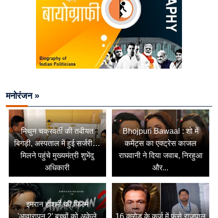
मनोरंजन »
मिथुन चक्रवर्ती की तबीयत
Bhojpuri Bawaal : शो में
बिगड़ी, अस्पताल में हुई सर्जरी…
कमेंट्स का एक्ट्रेस काजल
मिलने पहुंचे मुख्यमंत्री शुभेंदु
राघवानी ने दिया जवाब, निरहुआ
अधिकारी
और...
इमरान हाशमी की फिल्म
'आवारापन 2' बच्चों को अकेले
16 करोड़ के कर्ज में फंसे राजपाल