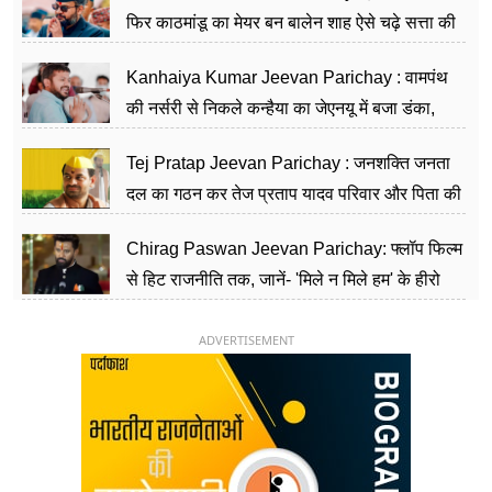
फिर काठमांडू का मेयर बन बालेन शाह ऐसे चढ़े सत्ता की
सीढ़ियां, अब चलाएंगे नेपाल सरकार
Kanhaiya Kumar Jeevan Parichay : वामपंथ
की नर्सरी से निकले कन्हैया का जेएनयू में बजा डंका,
शिक्षा को मानते हैं समाज के बदलाव का हथियार
Tej Pratap Jeevan Parichay : जनशक्ति जनता
दल का गठन कर तेज प्रताप यादव परिवार और पिता की
पार्टी को दे रहे हैं चुनौती, विवादों से है गहरा नाता
Chirag Paswan Jeevan Parichay: फ्लॉप फिल्म
से हिट राजनीति तक, जानें- 'मिले न मिले हम' के हीरो
चिराग पासवान के केंद्रीय मंत्री बनने का सफर
ADVERTISEMENT