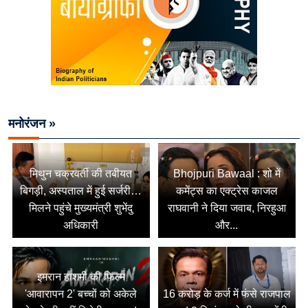
मनोरंजन »
मिथुन चक्रवर्ती की तबीयत
Bhojpuri Bawaal : शो में
बिगड़ी, अस्पताल में हुई सर्जरी…
कमेंट्स का एक्ट्रेस काजल
मिलने पहुंचे मुख्यमंत्री शुभेंदु
राघवानी ने दिया जवाब, निरहुआ
अधिकारी
और...
इमरान हाशमी की फिल्म
'आवारापन 2' बच्चों को अकेले
16 करोड़ के कर्ज में फंसे राजपाल