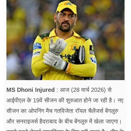
फूड
सेहत
ब्‍यूटी
जॉब्स
शिक्षा
अन्य खबरें
MS Dhoni Injured
: आज (28 मार्च 2026) से
आईपीएल के 19वें सीजन की शुरुआत होने जा रही है। नए
सीजन का ओपनिंग मैच गतविजेता रॉयल चैलेंजर्स बेंगलुरु
और सनराइजर्स हैदराबाद के बीच बेंगलुरु में खेला जाएगा।