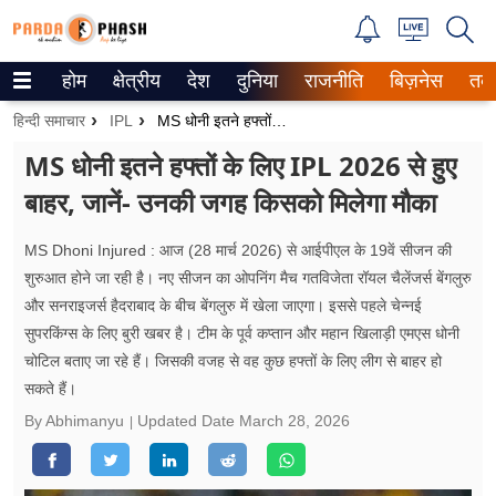
होम
क्षेत्रीय
देश
दुनिया
राजनीति
बिज़नेस
तक
Trending on Google News
हिन्दी समाचार
IPL
MS धोनी इतने हफ्तों के लिए IPL 2026 से हुए बाहर, जानें- उनकी जगह किसको मिलेगा मौका
ePaper
MS धोनी इतने हफ्तों के लिए IPL 2026 से हुए
बाहर, जानें- उनकी जगह किसको मिलेगा मौका
वेब स्टोरीज
उत्तर प्रदेश
MS Dhoni Injured : आज (28 मार्च 2026) से आईपीएल के 19वें सीजन की
शुरुआत होने जा रही है। नए सीजन का ओपनिंग मैच गतविजेता रॉयल चैलेंजर्स बेंगलुरु
गैलरी
और सनराइजर्स हैदराबाद के बीच बेंगलुरु में खेला जाएगा। इससे पहले चेन्नई
सुपरकिंग्स के लिए बुरी खबर है। टीम के पूर्व कप्तान और महान खिलाड़ी एमएस धोनी
वीडियो
चोटिल बताए जा रहे हैं। जिसकी वजह से वह कुछ हफ्तों के लिए लीग से बाहर हो
सकते हैं।
रिलेशनशिप
By Abhimanyu
Updated Date
March 28, 2026
जीवन मंत्रा