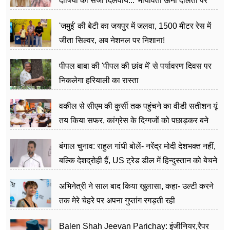
दोषियों को सजा दिलवाये...' मायावती ऊना दलितों पर
अत्याचार मामले में हुईं आगबबूला
'जमुई' की बेटी का जयपुर में जलवा, 1500 मीटर रेस में
जीता सिल्वर, अब नेशनल पर निशाना!
पीपल बाबा की 'पीपल की छांव में' से पर्यावरण दिवस पर
निकलेगा हरियाली का रास्ता
वकील से सीएम की कुर्सी तक पहुंचने का वीडी सतीशन यूं
तय किया सफर, कांग्रेस के दिग्गजों को पछाड़कर बने
जननेता
बंगाल चुनाव: राहुल गांधी बोलें- नरेंद्र मोदी देशभक्त नहीं,
बल्कि देशद्रोही हैं, US ट्रेड डील में हिन्दुस्तान को बेचने
का काम किया
अभिनेत्री ने साल बाद किया खुलासा, कहा- उल्टी करने
तक मेरे चेहरे पर अपना गुप्तांग रगड़ती रही
Balen Shah Jeevan Parichay: इंजीनियर,रैपर