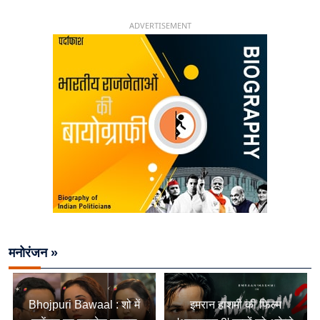
चिराग पासवान के केंद्रीय मंत्री बनने का सफर
ADVERTISEMENT
मनोरंजन »
Bhojpuri Bawaal : शो में
इमरान हाशमी की फिल्म