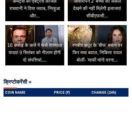
कमेंट्स का एक्ट्रेस काजल
'आवारापन 2' बच्चों को अकेले
राघवानी ने दिया जवाब, निरहुआ
देखने की नहीं मिलेगी इजाजत!
और...
सीबीएफसी...
16 करोड़ के कर्ज में फंसे राजपाल
रणबीर कपूर के 'बीफ' बयान पर
यादव! 9 सितंबर को नीलाम होंगी
फिर मचा बवाल, निकिता रावल
दो संपत्तियां,...
बोलीं- 'माफी मांगो वरना...
क्रिप्टोकरेंसी »