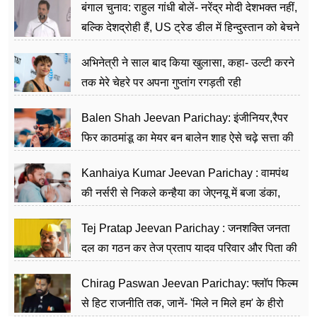
बंगाल चुनाव: राहुल गांधी बोलें- नरेंद्र मोदी देशभक्त नहीं,
बल्कि देशद्रोही हैं, US ट्रेड डील में हिन्दुस्तान को बेचने
का काम किया
अभिनेत्री ने साल बाद किया खुलासा, कहा- उल्टी करने
तक मेरे चेहरे पर अपना गुप्तांग रगड़ती रही
Balen Shah Jeevan Parichay: इंजीनियर,रैपर
फिर काठमांडू का मेयर बन बालेन शाह ऐसे चढ़े सत्ता की
सीढ़ियां, अब चलाएंगे नेपाल सरकार
Kanhaiya Kumar Jeevan Parichay : वामपंथ
की नर्सरी से निकले कन्हैया का जेएनयू में बजा डंका,
शिक्षा को मानते हैं समाज के बदलाव का हथियार
Tej Pratap Jeevan Parichay : जनशक्ति जनता
दल का गठन कर तेज प्रताप यादव परिवार और पिता की
पार्टी को दे रहे हैं चुनौती, विवादों से है गहरा नाता
Chirag Paswan Jeevan Parichay: फ्लॉप फिल्म
से हिट राजनीति तक, जानें- 'मिले न मिले हम' के हीरो