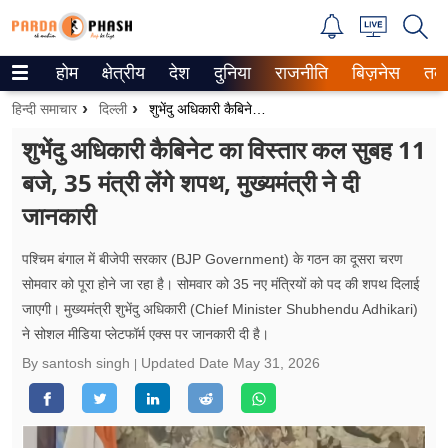
होम
क्षेत्रीय
देश
दुनिया
राजनीति
बिज़नेस
तक
Trending on Google News
हिन्दी समाचार
दिल्ली
शुभेंदु अधिकारी कैबिनेट का विस्तार कल सुबह 11 बजे, 35 मंत्री लेंगे शपथ, मुख्यमंत्री ने दी जानकारी
ePaper
शुभेंदु अधिकारी कैबिनेट का विस्तार कल सुबह 11
बजे, 35 मंत्री लेंगे शपथ, मुख्यमंत्री ने दी
वेब स्टोरीज
जानकारी
उत्तर प्रदेश
पश्चिम बंगाल में बीजेपी सरकार (BJP Government) के गठन का दूसरा चरण
गैलरी
सोमवार को पूरा होने जा रहा है। सोमवार को 35 नए मंत्रियों को पद की शपथ दिलाई
जाएगी। मुख्यमंत्री शुभेंदु अधिकारी (Chief Minister Shubhendu Adhikari)
वीडियो
ने सोशल मीडिया प्लेटफॉर्म एक्स पर जानकारी दी है।
रिलेशनशिप
By santosh singh
Updated Date
May 31, 2026
जीवन मंत्रा