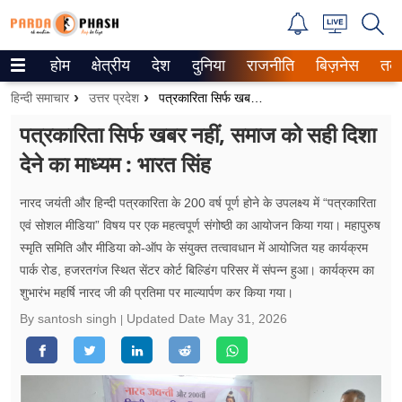
होम
क्षेत्रीय
देश
दुनिया
राजनीति
बिज़नेस
तक
Trending on Google News
हिन्दी समाचार
उत्तर प्रदेश
पत्रकारिता सिर्फ खबर नहीं, समाज को सही दिशा देने का माध्यम : भारत सिंह
ePaper
पत्रकारिता सिर्फ खबर नहीं, समाज को सही दिशा
देने का माध्यम : भारत सिंह
वेब स्टोरीज
उत्तर प्रदेश
नारद जयंती और हिन्दी पत्रकारिता के 200 वर्ष पूर्ण होने के उपलक्ष्य में “पत्रकारिता
एवं सोशल मीडिया” विषय पर एक महत्वपूर्ण संगोष्ठी का आयोजन किया गया। महापुरुष
गैलरी
स्मृति समिति और मीडिया को-ऑप के संयुक्त तत्वावधान में आयोजित यह कार्यक्रम
पार्क रोड, हजरतगंज स्थित सेंटर कोर्ट बिल्डिंग परिसर में संपन्न हुआ। कार्यक्रम का
वीडियो
शुभारंभ महर्षि नारद जी की प्रतिमा पर माल्यार्पण कर किया गया।
By santosh singh
Updated Date
May 31, 2026
रिलेशनशिप
जीवन मंत्रा