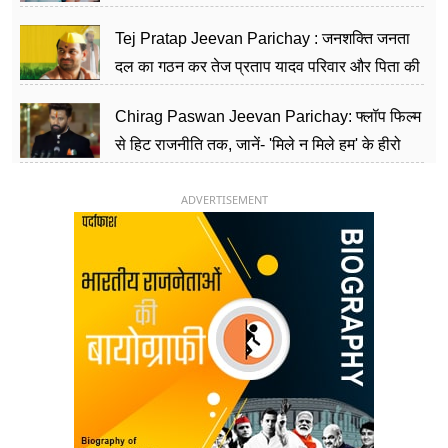
शिक्षा को मानते हैं समाज के बदलाव का हथियार
Tej Pratap Jeevan Parichay : जनशक्ति जनता
दल का गठन कर तेज प्रताप यादव परिवार और पिता की
पार्टी को दे रहे हैं चुनौती, विवादों से है गहरा नाता
Chirag Paswan Jeevan Parichay: फ्लॉप फिल्म
से हिट राजनीति तक, जानें- 'मिले न मिले हम' के हीरो
चिराग पासवान के केंद्रीय मंत्री बनने का सफर
ADVERTISEMENT