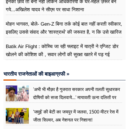
इनकी छवि तो बनी नहीं लेकिन अधिकारियों के घर-महल ज़रूर बन
गये...अखिलेश यादव ने सीएम पर साधा​ निशाना
मोहन भागवत, बोले- Gen-Z बिना तर्क कोई बात नहीं करती स्वीकार,
इसलिए उससे संवाद और 'शास्त्रार्थ' की जरूरत है, न कि उसे खारिज
करने की
Batik Air Flight : कोच्चि जा रही फ्लाइट में यात्री ने एग्जिट डोर
खोलने की कोशिश की , सवार लोगों की सुरक्षा खतरे में पड़ गई
भारतीय राजनेताओं की बाइआग्रफी »
'अभी भी मौक़ा है गुजरात सरकार अपनी ग़लती सुधारकर
दोषियों को सजा दिलवाये...' मायावती ऊना दलितों पर
अत्याचार मामले में हुईं आगबबूला
'जमुई' की बेटी का जयपुर में जलवा, 1500 मीटर रेस में
जीता सिल्वर, अब नेशनल पर निशाना!