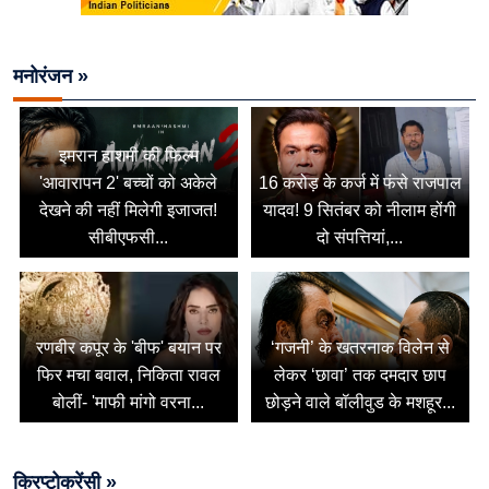
मनोरंजन »
इमरान हाशमी की फिल्म
'आवारापन 2' बच्चों को अकेले
16 करोड़ के कर्ज में फंसे राजपाल
देखने की नहीं मिलेगी इजाजत!
यादव! 9 सितंबर को नीलाम होंगी
सीबीएफसी...
दो संपत्तियां,...
रणबीर कपूर के 'बीफ' बयान पर
‘गजनी’ के खतरनाक विलेन से
फिर मचा बवाल, निकिता रावल
लेकर ‘छावा’ तक दमदार छाप
बोलीं- 'माफी मांगो वरना...
छोड़ने वाले बॉलीवुड के मशहूर...
क्रिप्टोकरेंसी »