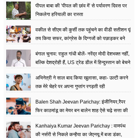
पीपल बाबा की 'पीपल की छांव में' से पर्यावरण दिवस पर
निकलेगा हरियाली का रास्ता
वकील से सीएम की कुर्सी तक पहुंचने का वीडी सतीशन यूं
तय किया सफर, कांग्रेस के दिग्गजों को पछाड़कर बने
जननेता
बंगाल चुनाव: राहुल गांधी बोलें- नरेंद्र मोदी देशभक्त नहीं,
बल्कि देशद्रोही हैं, US ट्रेड डील में हिन्दुस्तान को बेचने
का काम किया
अभिनेत्री ने साल बाद किया खुलासा, कहा- उल्टी करने
तक मेरे चेहरे पर अपना गुप्तांग रगड़ती रही
Balen Shah Jeevan Parichay: इंजीनियर,रैपर
फिर काठमांडू का मेयर बन बालेन शाह ऐसे चढ़े सत्ता की
सीढ़ियां, अब चलाएंगे नेपाल सरकार
Kanhaiya Kumar Jeevan Parichay : वामपंथ
की नर्सरी से निकले कन्हैया का जेएनयू में बजा डंका,