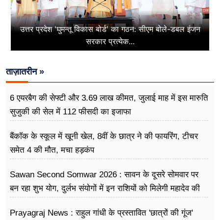
उत्तर प्रदेश 'घुमन्तू विकास बोर्ड' का गठन: सीएम बोले-डबल इंजन
सरकार प्रत्येक...
ताज़ातरीन »
6 एयरबैग की सेफ्टी और 3.69 लाख कीमत, जुलाई माह में इस मारुति
सुजुकी की सेल में 112 फीसदी का इजाफा
बैंकॉक के स्कूल में खूनी खेल, 8वीं के छात्र ने की फायरिंग, टीचर
समेत 4 की मौत, मचा हड़कंप
Sawan Second Somwar 2026 : सावन के दूसरे सोमवार पर
बन रहा शुभ योग, दुर्लभ संयोगों में इन राशियों को मिलेगी महादेव की
विशेष कृपा
Prayagraj News : राहुल गांधी के प्रस्तावित 'छात्रों की गूंज'