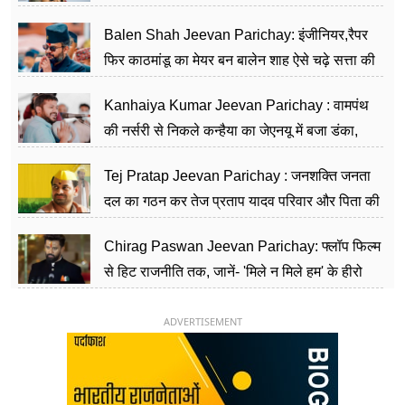
Balen Shah Jeevan Parichay: इंजीनियर,रैपर
फिर काठमांडू का मेयर बन बालेन शाह ऐसे चढ़े सत्ता की
सीढ़ियां, अब चलाएंगे नेपाल सरकार
Kanhaiya Kumar Jeevan Parichay : वामपंथ
की नर्सरी से निकले कन्हैया का जेएनयू में बजा डंका,
शिक्षा को मानते हैं समाज के बदलाव का हथियार
Tej Pratap Jeevan Parichay : जनशक्ति जनता
दल का गठन कर तेज प्रताप यादव परिवार और पिता की
पार्टी को दे रहे हैं चुनौती, विवादों से है गहरा नाता
Chirag Paswan Jeevan Parichay: फ्लॉप फिल्म
से हिट राजनीति तक, जानें- 'मिले न मिले हम' के हीरो
चिराग पासवान के केंद्रीय मंत्री बनने का सफर
ADVERTISEMENT