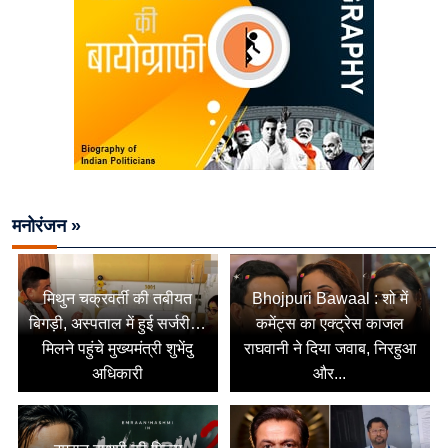
मनोरंजन »
मिथुन चक्रवर्ती की तबीयत
Bhojpuri Bawaal : शो में
बिगड़ी, अस्पताल में हुई सर्जरी…
कमेंट्स का एक्ट्रेस काजल
मिलने पहुंचे मुख्यमंत्री शुभेंदु
राघवानी ने दिया जवाब, निरहुआ
अधिकारी
और...