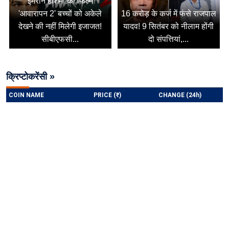
इमरान हाशमी की फिल्म
'आवारापन 2' बच्चों को अकेले
16 करोड़ के कर्ज में फंसे राजपाल
देखने की नहीं मिलेगी इजाजत!
यादव! 9 सितंबर को नीलाम होंगी
सीबीएफसी...
दो संपत्तियां,...
क्रिप्टोकरेंसी »