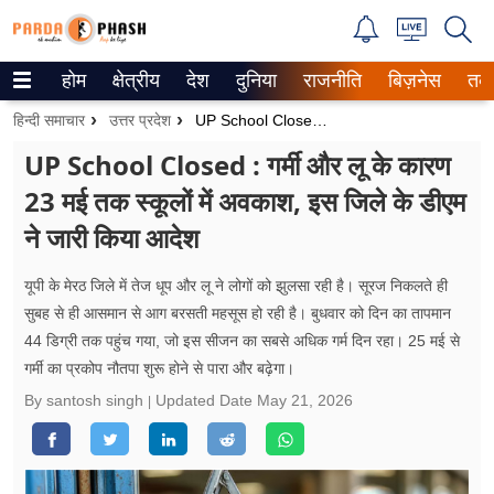
होम
क्षेत्रीय
देश
दुनिया
राजनीति
बिज़नेस
तक
Trending on Google News
हिन्दी समाचार
उत्तर प्रदेश
UP School Closed : गर्मी और लू के कारण 23 मई तक स्कूलों में अवकाश, इस जिले के डीएम ने जारी किया आदेश
ePaper
UP School Closed : गर्मी और लू के कारण
23 मई तक स्कूलों में अवकाश, इस जिले के डीएम
वेब स्टोरीज
ने जारी किया आदेश
उत्तर प्रदेश
यूपी के मेरठ जिले में तेज धूप और लू ने लोगों को झुलसा रही है। सूरज निकलते ही
गैलरी
सुबह से ही आसमान से आग बरसती महसूस हो रही है। बुधवार को दिन का तापमान
44 डिग्री तक पहुंच गया, जो इस सीजन का सबसे अधिक गर्म दिन रहा। 25 मई से
वीडियो
गर्मी का प्रकोप नौतपा शुरू होने से पारा और बढ़ेगा।
रिलेशनशिप
By santosh singh
Updated Date
May 21, 2026
जीवन मंत्रा