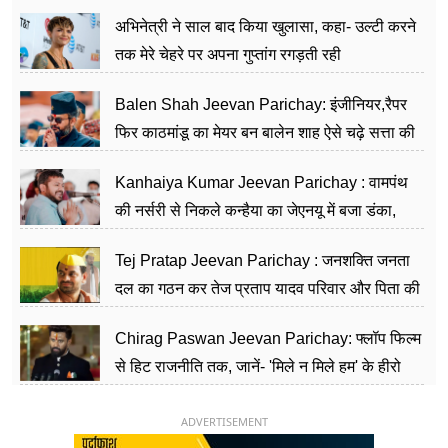
का काम किया
अभिनेत्री ने साल बाद किया खुलासा, कहा- उल्टी करने
तक मेरे चेहरे पर अपना गुप्तांग रगड़ती रही
Balen Shah Jeevan Parichay: इंजीनियर,रैपर
फिर काठमांडू का मेयर बन बालेन शाह ऐसे चढ़े सत्ता की
सीढ़ियां, अब चलाएंगे नेपाल सरकार
Kanhaiya Kumar Jeevan Parichay : वामपंथ
की नर्सरी से निकले कन्हैया का जेएनयू में बजा डंका,
शिक्षा को मानते हैं समाज के बदलाव का हथियार
Tej Pratap Jeevan Parichay : जनशक्ति जनता
दल का गठन कर तेज प्रताप यादव परिवार और पिता की
पार्टी को दे रहे हैं चुनौती, विवादों से है गहरा नाता
Chirag Paswan Jeevan Parichay: फ्लॉप फिल्म
से हिट राजनीति तक, जानें- 'मिले न मिले हम' के हीरो
चिराग पासवान के केंद्रीय मंत्री बनने का सफर
ADVERTISEMENT