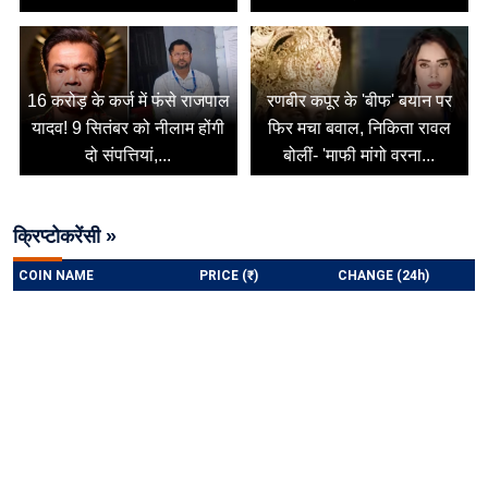
16 करोड़ के कर्ज में फंसे राजपाल
रणबीर कपूर के 'बीफ' बयान पर
यादव! 9 सितंबर को नीलाम होंगी
फिर मचा बवाल, निकिता रावल
दो संपत्तियां,...
बोलीं- 'माफी मांगो वरना...
क्रिप्टोकरेंसी »