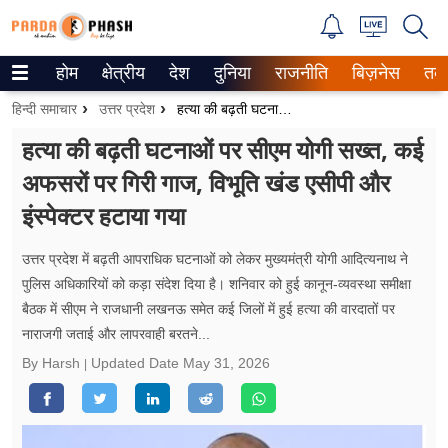
होम
क्षेत्रीय
देश
दुनिया
राजनीति
बिज़नेस
तक
Trending on Google News
हिन्दी समाचार
उत्तर प्रदेश
हत्या की बढ़ती घटनाओं पर सीएम योगी सख्त, कई अफसरों पर गिरी गाज, विभूति खंड एसीपी और इंस्पेक्टर हटाया गया
ePaper
हत्या की बढ़ती घटनाओं पर सीएम योगी सख्त, कई
अफसरों पर गिरी गाज, विभूति खंड एसीपी और
वेब स्टोरीज
इंस्पेक्टर हटाया गया
उत्तर प्रदेश
उत्तर प्रदेश में बढ़ती आपराधिक घटनाओं को लेकर मुख्यमंत्री योगी आदित्यनाथ ने
गैलरी
पुलिस अधिकारियों को कड़ा संदेश दिया है। शनिवार को हुई कानून-व्यवस्था समीक्षा
बैठक में सीएम ने राजधानी लखनऊ समेत कई जिलों में हुई हत्या की वारदातों पर
वीडियो
नाराजगी जताई और लापरवाही बरतने...
रिलेशनशिप
By Harsh
Updated Date
May 31, 2026
जीवन मंत्रा