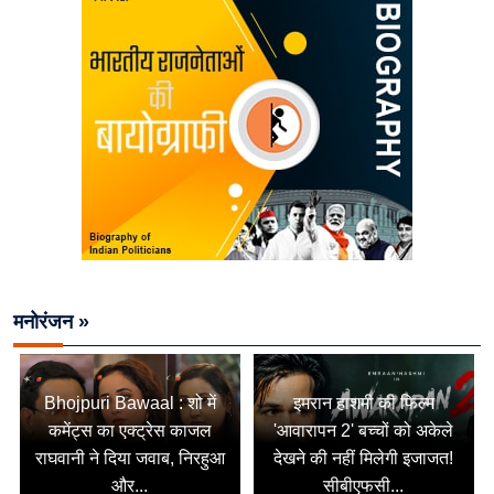
मनोरंजन »
Bhojpuri Bawaal : शो में
इमरान हाशमी की फिल्म
कमेंट्स का एक्ट्रेस काजल
'आवारापन 2' बच्चों को अकेले
राघवानी ने दिया जवाब, निरहुआ
देखने की नहीं मिलेगी इजाजत!
और...
सीबीएफसी...