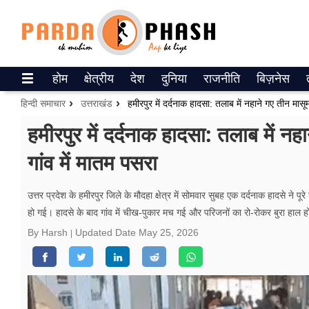
Trending on Google News
होम
क्षेत्रीय
देश
दुनिया
राजनीति
बिज़नेस
ePaper
हिन्दी समाचार
उत्तराखंड
हमीरपुर में दर्दनाक हादसा: तलाब में नहाने गए तीन मासूम
वेब स्टोरीज
हमीरपुर में दर्दनाक हादसा: तलाब में नह
गांव में मातम पसरा
उत्तर प्रदेश
गैलरी
उत्तर प्रदेश के हमीरपुर जिले के मौदहा क्षेत्र में सोमवार सुबह एक दर्दनाक हादसे ने पूरे
हो गई। हादसे के बाद गांव में चीख-पुकार मच गई और परिजनों का रो-रोकर बुरा हाल हो
वीडियो
By Harsh
Updated Date
May 25, 2026
रिलेशनशिप
जीवन मंत्रा