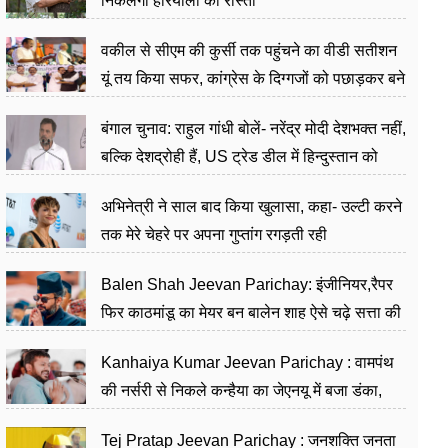
निकलेगा हरियाली का रास्ता
वकील से सीएम की कुर्सी तक पहुंचने का वीडी सतीशन
यूं तय किया सफर, कांग्रेस के दिग्गजों को पछाड़कर बने
जननेता
बंगाल चुनाव: राहुल गांधी बोलें- नरेंद्र मोदी देशभक्त नहीं,
बल्कि देशद्रोही हैं, US ट्रेड डील में हिन्दुस्तान को
बेचने का काम किया
अभिनेत्री ने साल बाद किया खुलासा, कहा- उल्टी करने
तक मेरे चेहरे पर अपना गुप्तांग रगड़ती रही
Balen Shah Jeevan Parichay: इंजीनियर,रैपर
फिर काठमांडू का मेयर बन बालेन शाह ऐसे चढ़े सत्ता की
सीढ़ियां, अब चलाएंगे नेपाल सरकार
Kanhaiya Kumar Jeevan Parichay : वामपंथ
की नर्सरी से निकले कन्हैया का जेएनयू में बजा डंका,
शिक्षा को मानते हैं समाज के बदलाव का हथियार
Tej Pratap Jeevan Parichay : जनशक्ति जनता