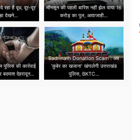
रहा है दूध, दूर-दूर
मॉनसून की पहली बारिश नहीं झेल पाया 16
ा देखने...
करोड़ का पुल, आवाजाही...
Badrinath Donation Scam : अब
पुलिस की कार्रवाई
'कुबेर का खजाना' खंगालेगी उत्तराखंड
र बदमाश देहरादून...
पुलिस, BKTC...