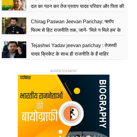
दल का गठन कर तेज प्रताप यादव परिवार और पिता की
पार्टी को दे रहे हैं चुनौती, विवादों से है गहरा नाता
Chirag Paswan Jeevan Parichay: फ्लॉप
फिल्म से हिट राजनीति तक, जानें- 'मिले न मिले हम' के
हीरो चिराग पासवान के केंद्रीय मंत्री बनने का सफर
Tejashwi Yadav jeevan parichay : तेजस्वी
यादव क्रिकेट के साथ ही राजनीति के हैं माहिर
खिलाड़ी, 26 साल की उम्र में संभाली डिप्टी सीएम की
कुर्सी
ADVERTISEMENT