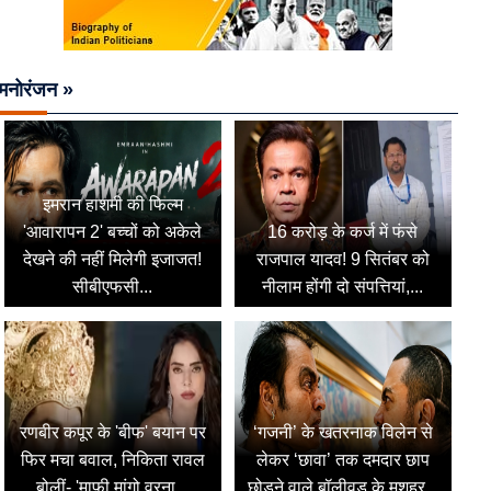
मनोरंजन »
इमरान हाशमी की फिल्म
'आवारापन 2' बच्चों को अकेले
16 करोड़ के कर्ज में फंसे
देखने की नहीं मिलेगी इजाजत!
राजपाल यादव! 9 सितंबर को
सीबीएफसी...
नीलाम होंगी दो संपत्तियां,...
रणबीर कपूर के 'बीफ' बयान पर
‘गजनी’ के खतरनाक विलेन से
फिर मचा बवाल, निकिता रावल
लेकर ‘छावा’ तक दमदार छाप
बोलीं- 'माफी मांगो वरना...
छोड़ने वाले बॉलीवुड के मशहूर...