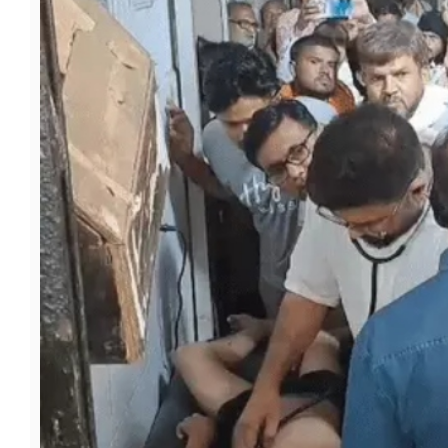
फूड
सेहत
ब्‍यूटी
जॉब्स
शिक्षा
अन्य खबरें