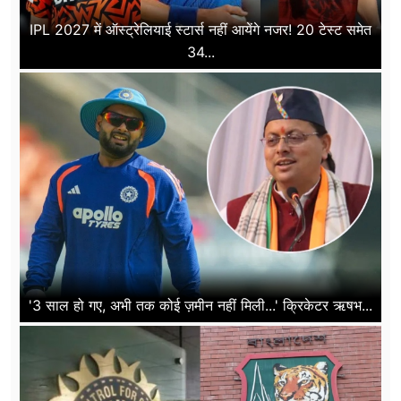
IPL 2027 में ऑस्ट्रेलियाई स्टार्स नहीं आयेंगे नजर! 20 टेस्ट समेत
34...
'3 साल हो गए, अभी तक कोई ज़मीन नहीं मिली...' क्रिकेटर ऋषभ...