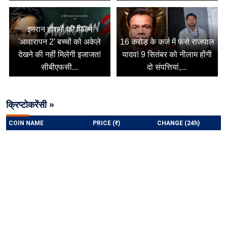
इमरान हाशमी की फिल्म
'आवारापन 2' बच्चों को अकेले
16 करोड़ के कर्ज में फंसे राजपाल
देखने की नहीं मिलेगी इजाजत!
यादव! 9 सितंबर को नीलाम होंगी
सीबीएफसी...
दो संपत्तियां,...
क्रिप्टोकरेंसी »