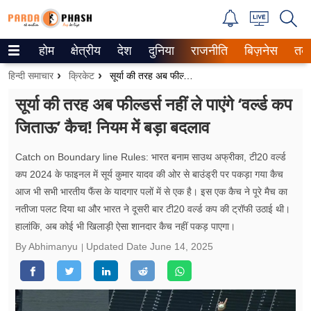
होम
क्षेत्रीय
देश
दुनिया
राजनीति
बिज़नेस
तक
Trending on Google News
हिन्दी समाचार
क्रिकेट
सूर्या की तरह अब फील्डर्स नहीं ले पाएंगे ‘वर्ल्ड कप जिताऊ’ कैच! नियम में बड़ा बदलाव
ePaper
सूर्या की तरह अब फील्डर्स नहीं ले पाएंगे ‘वर्ल्ड कप
जिताऊ’ कैच! नियम में बड़ा बदलाव
वेब स्टोरीज
उत्तर प्रदेश
Catch on Boundary line Rules: भारत बनाम साउथ अफ्रीका, टी20 वर्ल्ड
कप 2024 के फाइनल में सूर्य कुमार यादव की ओर से बाउंड्री पर पकड़ा गया कैच
गैलरी
आज भी सभी भारतीय फैंस के यादगार पलों में से एक है। इस एक कैच ने पूरे मैच का
नतीजा पलट दिया था और भारत ने दूसरी बार टी20 वर्ल्ड कप की ट्रॉफी उठाई थी।
वीडियो
हालांकि, अब कोई भी खिलाड़ी ऐसा शानदार कैच नहीं पकड़ पाएगा।
By Abhimanyu
Updated Date
June 14, 2025
रिलेशनशिप
जीवन मंत्रा