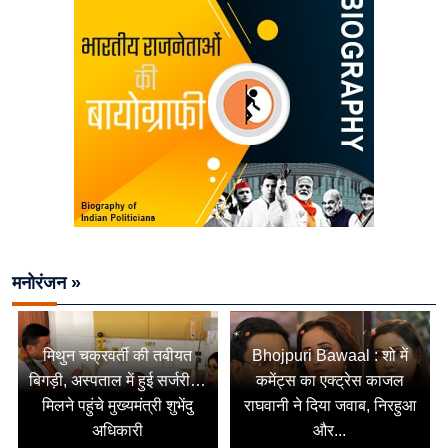
मनोरंजन »
मिथुन चक्रवर्ती की तबीयत
Bhojpuri Bawaal : शो में
बिगड़ी, अस्पताल में हुई सर्जरी…
कमेंट्स का एक्ट्रेस काजल
मिलने पहुंचे मुख्यमंत्री शुभेंदु
राघवानी ने दिया जवाब, निरहुआ
अधिकारी
और...