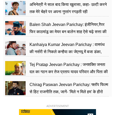
अभिनेत्री ने साल बाद किया खुलासा, कहा- उल्टी करने
तक मेरे चेहरे पर अपना गुप्तांग रगड़ती रही
Balen Shah Jeevan Parichay: इंजीनियर,रैपर
फिर काठमांडू का मेयर बन बालेन शाह ऐसे चढ़े सत्ता की
सीढ़ियां, अब चलाएंगे नेपाल सरकार
Kanhaiya Kumar Jeevan Parichay : वामपंथ
की नर्सरी से निकले कन्हैया का जेएनयू में बजा डंका,
शिक्षा को मानते हैं समाज के बदलाव का हथियार
Tej Pratap Jeevan Parichay : जनशक्ति जनता
दल का गठन कर तेज प्रताप यादव परिवार और पिता की
पार्टी को दे रहे हैं चुनौती, विवादों से है गहरा नाता
Chirag Paswan Jeevan Parichay: फ्लॉप फिल्म
से हिट राजनीति तक, जानें- 'मिले न मिले हम' के हीरो
चिराग पासवान के केंद्रीय मंत्री बनने का सफर
ADVERTISEMENT