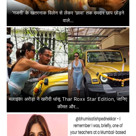
‘गजनी’ के खतरनाक विलेन से लेकर ‘छावा’ तक दमदार छाप छोड़ने
वाले...
मलाइका अरोड़ा ने खरीदी धांसू Thar Roxx Star Edition, जानिए
कीमत और...