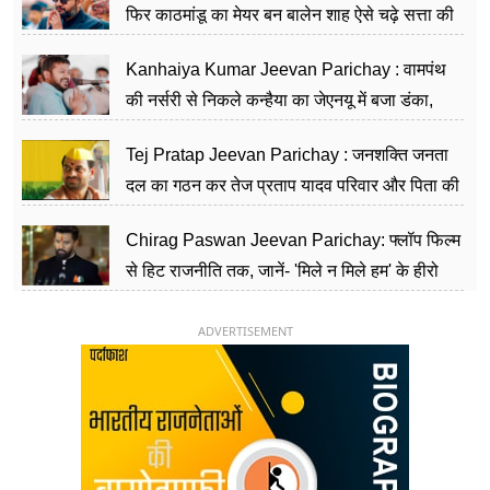
फिर काठमांडू का मेयर बन बालेन शाह ऐसे चढ़े सत्ता की
सीढ़ियां, अब चलाएंगे नेपाल सरकार
Kanhaiya Kumar Jeevan Parichay : वामपंथ
की नर्सरी से निकले कन्हैया का जेएनयू में बजा डंका,
शिक्षा को मानते हैं समाज के बदलाव का हथियार
Tej Pratap Jeevan Parichay : जनशक्ति जनता
दल का गठन कर तेज प्रताप यादव परिवार और पिता की
पार्टी को दे रहे हैं चुनौती, विवादों से है गहरा नाता
Chirag Paswan Jeevan Parichay: फ्लॉप फिल्म
से हिट राजनीति तक, जानें- 'मिले न मिले हम' के हीरो
चिराग पासवान के केंद्रीय मंत्री बनने का सफर
ADVERTISEMENT