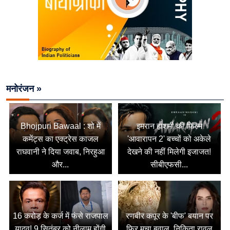
मनोरंजन »
Bhojpuri Bawaal : शो में
इमरान हाशमी की फिल्म
कमेंट्स का एक्ट्रेस काजल
'आवारापन 2' बच्चों को अकेले
राघवानी ने दिया जवाब, निरहुआ
देखने की नहीं मिलेगी इजाजत!
और...
सीबीएफसी...
16 करोड़ के कर्ज में फंसे राजपाल
रणबीर कपूर के 'बीफ' बयान पर
यादव! 9 सितंबर को नीलाम होंगी
फिर मचा बवाल, निकिता रावल