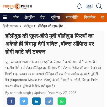
होम
क्षेत्रीय
देश
दुनिया
राजनीति
बिज़नेस
तक
Trending on Google News
हिन्दी समाचार
बॉलीवुड
हॉलीवुड की सुपर-हीरो मूवी बॉलीवुड फिल्मों का अकेले ही बिगाड़ देगी गणित ,बॉक्स ऑफिस पर होगी कांटे की टक्कर
ePaper
हॉलीवुड की सुपर-हीरो मूवी बॉलीवुड फिल्मों का
अकेले ही बिगाड़ देगी गणित ,बॉक्स ऑफिस पर
वेब स्टोरीज
होगी कांटे की टक्कर
उत्तर प्रदेश
जून का पहला हफ्ता मनोरंजन इंडस्ट्री के लिहाज से काफी अहम होने जा रहा है।
गैलरी
भारतीय सिनेमा से लेकर हॉलीवुड तक सिनेमाघरों में लेटेस्ट रिलीज की बहार देखने को
मिलेगी। इस आधार पर हम आपको हॉलीवुड की एक मोस्ट अवेटेड सुपरहीरो मूवी ही-
वीडियो
मैन (Superhero Movie He-Man) के बारे में बताने जा रहे हैं, जिसका निर्माण
मास्टर ऑफ द यूनिवर्स के बैनर तले हुआ है।
रिलेशनशिप
By santosh singh
Updated Date
May 27, 2026
जीवन मंत्रा