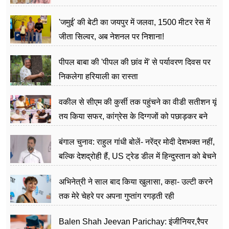
अत्याचार मामले में हुईं आगबबूला
'जमुई' की बेटी का जयपुर में जलवा, 1500 मीटर रेस में
जीता सिल्वर, अब नेशनल पर निशाना!
पीपल बाबा की 'पीपल की छांव में' से पर्यावरण दिवस पर
निकलेगा हरियाली का रास्ता
वकील से सीएम की कुर्सी तक पहुंचने का वीडी सतीशन यूं
तय किया सफर, कांग्रेस के दिग्गजों को पछाड़कर बने
जननेता
बंगाल चुनाव: राहुल गांधी बोलें- नरेंद्र मोदी देशभक्त नहीं,
बल्कि देशद्रोही हैं, US ट्रेड डील में हिन्दुस्तान को बेचने
का काम किया
अभिनेत्री ने साल बाद किया खुलासा, कहा- उल्टी करने
तक मेरे चेहरे पर अपना गुप्तांग रगड़ती रही
Balen Shah Jeevan Parichay: इंजीनियर,रैपर