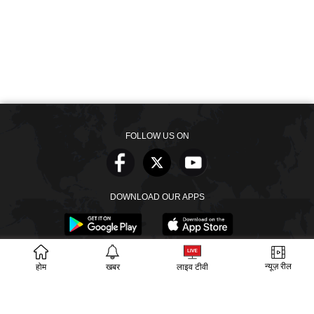
FOLLOW US ON
DOWNLOAD OUR APPS
न्यूज़ रील
होम
खबर
लाइव टीवी
खबरें
वीडियो
वेब स्टोरीज
बायोग्राफी
SECTIONS
ईपेपर
गूगल समाचार